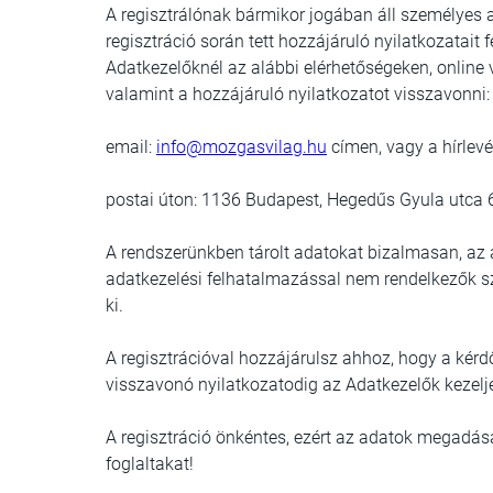
A regisztrálónak bármikor jogában áll személyes a
regisztráció során tett hozzájáruló nyilatkozatait 
Adatkezelőknél az alábbi elérhetőségeken, online 
valamint a hozzájáruló nyilatkozatot visszavonni:
email:
info@mozgasvilag.hu
címen, vagy a hírlevé
postai úton: 1136 Budapest, Hegedűs Gyula utca 
A rendszerünkben tárolt adatokat bizalmasan, az 
adatkezelési felhatalmazással nem rendelkezők 
ki.
A regisztrációval hozzájárulsz ahhoz, hogy a kérd
visszavonó nyilatkozatodig az Adatkezelők kezelj
A regisztráció önkéntes, ezért az adatok megadása 
foglaltakat!