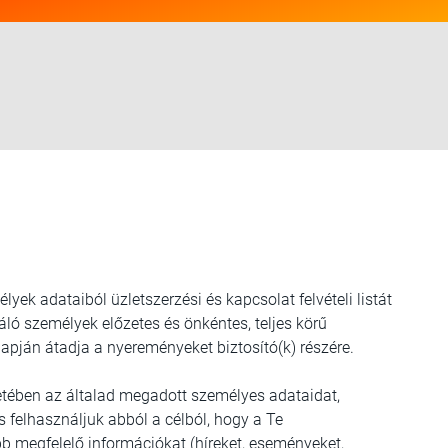
yek adataiból üzletszerzési és kapcsolat felvételi listát
ráló személyek előzetes és önkéntes, teljes körű
apján átadja a nyereményeket biztosító(k) részére.
eretében az általad megadott személyes adataidat,
s felhasználjuk abból a célból, hogy a Te
b megfelelő információkat (híreket, eseményeket,