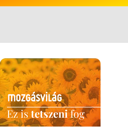
Ez is
tetszeni
fog