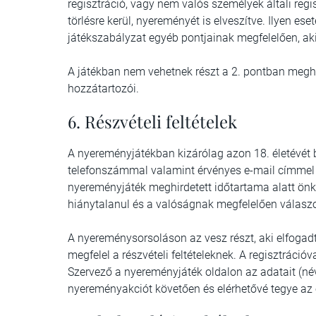
regisztráció, vagy nem valós személyek általi regi
törlésre kerül, nyereményét is elveszítve. Ilyen es
játékszabályzat egyéb pontjainak megfelelően, aki
A játékban nem vehetnek részt a 2. pontban megha
hozzátartozói.
6. Részvételi feltételek
A nyereményjátékban kizárólag azon 18. életévét
telefonszámmal valamint érvényes e-mail címmel 
nyereményjáték meghirdetett időtartama alatt önk
hiánytalanul és a valóságnak megfelelően válaszol
A nyereménysorsoláson az vesz részt, aki elfogadta
megfelel a részvételi feltételeknek. A regisztráció
Szervező a nyereményjáték oldalon az adatait (név
nyereményakciót követően és elérhetővé tegye az 