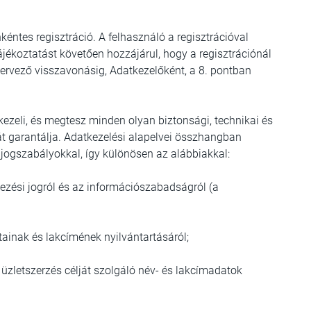
kéntes regisztráció. A felhasználó a regisztrációval
ű tájékoztatást követően hozzájárul, hogy a regisztrációnál
ervező visszavonásig, Adatkezelőként, a 8. pontban
zeli, és megtesz minden olyan biztonsági, technikai és
át garantálja. Adatkezelési alapelvei összhangban
ogszabályokkal, így különösen az alábbiakkal:
kezési jogról és az információszabadságról (a
tainak és lakcímének nyilvántartásáról;
 üzletszerzés célját szolgáló név- és lakcímadatok