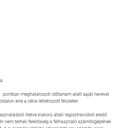
ta
 1. pontban meghatározott időtartam alatt saját nevével
ldalon erre a célra létrehozott felületen.
sználásból illetve kiskorú általi regisztrációból eredő
ntén nem terheli felelősség a felhasználó számítógépének