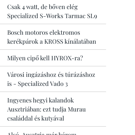
Csak 4 watt, de bőven elég
Specialized S-Works Tarmac SL9
Bosch motoros elektromos
kerékpárok a KROSS kínálatában
Milyen cipő kell HYROX-ra?
Városi ingázáshoz és túrázáshoz
is - Specialized Vado 3
Ingyenes hegyi kalandok
Ausztriában: ezt tudja Murau
családdal és kutyával
Alsó-Ausztria már három