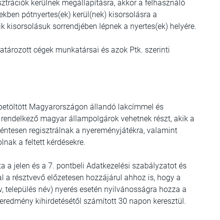
sztrációk kerülnek megállapításra, akkor a felhasználó
etekben pótnyertes(ek) kerül(nek) kisorsolásra a
k kisorsolásuk sorrendjében lépnek a nyertes(ek) helyére.
tározott cégek munkatársai és azok Ptk. szerinti
 betöltött Magyarországon állandó lakcímmel és
rendelkező magyar állampolgárok vehetnek részt, akik a
éntesen regisztrálnak a nyereményjátékra, valamint
nak a feltett kérdésekre.
 a jelen és a 7. pontbeli Adatkezelési szabályzatot és
val a résztvevő előzetesen hozzájárul ahhoz is, hogy a
, település név) nyerés esetén nyilvánosságra hozza a
eredmény kihirdetésétől számított 30 napon keresztül.