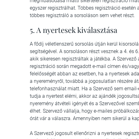
meghibásodása miatti sikertelen regisztráció mia
egyszer regisztrálhat. Többes regisztráció esetén a
többes regisztráló a sorsoláson sem vehet részt.
5. A nyertesek kiválasztása
A fődíj véletlenszerű sorsolás útján kerül kisorsol
segítségével. A sorsoláson részt vesznek a 4. és 
akik sikeresen regisztráltak a játékba. A Szervező 
regisztráció során megadott e-mail címen és/vagy
felelősségét abban az esetben, ha a nyertesek ad
a nyereményről, továbbá a jogosulatlan részére áta
telefonhasználat miatt. Ha a Szervező sem email-
tudja a nyertest elérni, akkor az ajándék jogosult
nyeremény átvételi igényét és a Szervezővel szem
élhet. Szervező vállalja, hogy e-mailes próbálkozá
órát vár a válaszra. Amennyiben nem sikerül a kapc
A Szervező jogosult ellenőrizni a nyertesek regisz