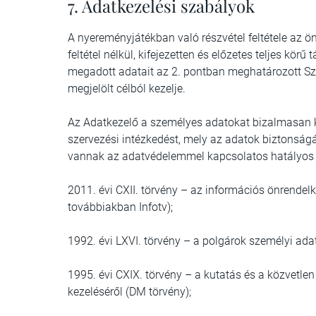
7. Adatkezelési szabályok
A nyereményjátékban való részvétel feltétele az ön
feltétel nélkül, kifejezetten és előzetes teljes kör
megadott adatait az 2. pontban meghatározott Sz
megjelölt célból kezelje.
Az Adatkezelő a személyes adatokat bizalmasan ke
szervezési intézkedést, mely az adatok biztonság
vannak az adatvédelemmel kapcsolatos hatályos j
2011. évi CXII. törvény – az információs önrendel
továbbiakban Infotv);
1992. évi LXVI. törvény – a polgárok személyi ada
1995. évi CXIX. törvény – a kutatás és a közvetlen
kezeléséről (DM törvény);