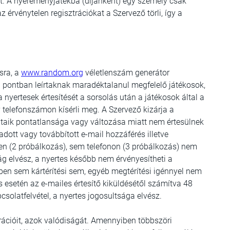
tt. A nyereményjátékba (díjanként) egy személy csak
z érvénytelen regisztrációkat a Szervező törli, így a
ásra, a
www.random.org
véletlenszám generátor
6. pontban leírtaknak maradéktalanul megfelelő játékosok,
a nyertesek értesítését a sorsolás után a játékosok által a
 telefonszámon kísérli meg. A Szervező kizárja a
ataik pontatlansága vagy változása miatt nem értesülnek
dott vagy továbbított e-mail hozzáférés illetve
en (2 próbálkozás), sem telefonon (3 próbálkozás) nem
ság elvész, a nyertes később nem érvényesítheti a
ben sem kártérítési sem, egyéb megtérítési igénnyel nem
s esetén az e-mailes értesítő kiküldésétől számítva 48
solatfelvétel, a nyertes jogosultsága elvész.
trációit, azok valódiságát. Amennyiben többszöri