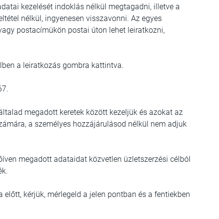
datai kezelését indoklás nélkül megtagadni, illetve a
feltétel nélkül, ingyenesen visszavonni. Az egyes
vagy postacímükön postai úton lehet leiratkozni,
lben a leiratkozás gombra kattintva.
67.
általad megadott keretek között kezeljük és azokat az
számára, a személyes hozzájárulásod nélkül nem adjuk
őíven megadott adataidat közvetlen üzletszerzési célból
ék.
előtt, kérjük, mérlegeld a jelen pontban és a fentiekben