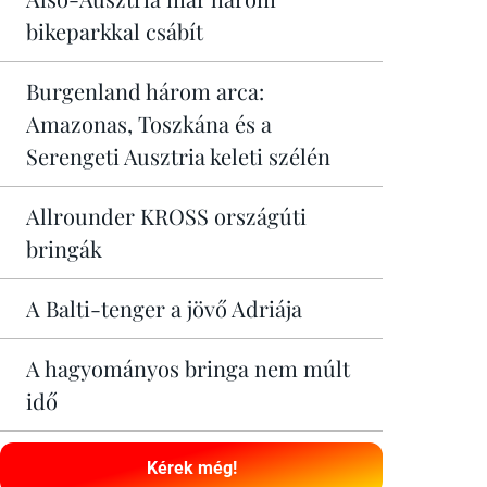
bikeparkkal csábít
Burgenland három arca:
Amazonas, Toszkána és a
Serengeti Ausztria keleti szélén
Allrounder KROSS országúti
bringák
A Balti-tenger a jövő Adriája
A hagyományos bringa nem múlt
idő
Kérek még!