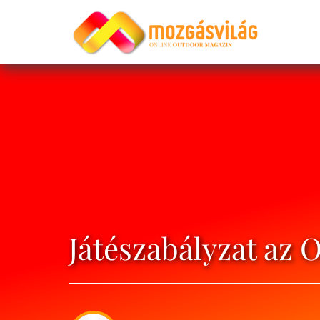
Játészabályzat az