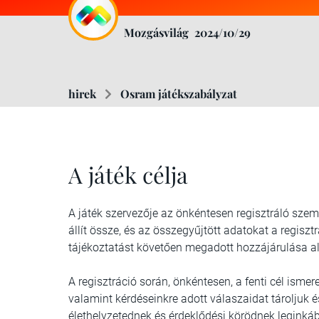
Mozgásvilág
2024/10/29
hirek
Osram játékszabályzat
A játék célja
A játék szervezője az önkéntesen regisztráló személ
állít össze, és az összegyűjtött adatokat a regiszt
tájékoztatást követően megadott hozzájárulása al
A regisztráció során, önkéntesen, a fenti cél ism
valamint kérdéseinkre adott válaszaidat tároljuk é
élethelyzetednek és érdeklődési körödnek leginkáb