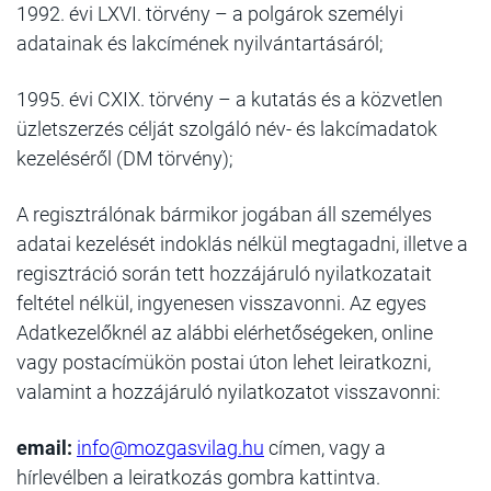
1992. évi LXVI. törvény – a polgárok személyi
adatainak és lakcímének nyilvántartásáról;
1995. évi CXIX. törvény – a kutatás és a közvetlen
üzletszerzés célját szolgáló név- és lakcímadatok
kezeléséről (DM törvény);
A regisztrálónak bármikor jogában áll személyes
adatai kezelését indoklás nélkül megtagadni, illetve a
regisztráció során tett hozzájáruló nyilatkozatait
feltétel nélkül, ingyenesen visszavonni. Az egyes
Adatkezelőknél az alábbi elérhetőségeken, online
vagy postacímükön postai úton lehet leiratkozni,
valamint a hozzájáruló nyilatkozatot visszavonni:
email:
info@mozgasvilag.hu
címen, vagy a
hírlevélben a leiratkozás gombra kattintva.