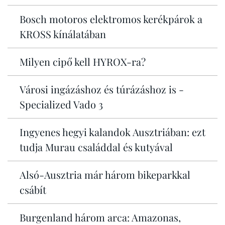
Bosch motoros elektromos kerékpárok a
KROSS kínálatában
Milyen cipő kell HYROX-ra?
Városi ingázáshoz és túrázáshoz is -
Specialized Vado 3
Ingyenes hegyi kalandok Ausztriában: ezt
tudja Murau családdal és kutyával
Alsó-Ausztria már három bikeparkkal
csábít
Burgenland három arca: Amazonas,