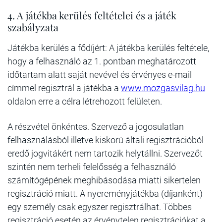
4. A játékba kerülés feltételei és a játék
szabályzata
Játékba kerülés a fődíjért: A játékba kerülés feltétele,
hogy a felhasználó az 1. pontban meghatározott
időtartam alatt saját nevével és érvényes e-mail
címmel regisztrál a játékba a
www.mozgasvilag.hu
oldalon erre a célra létrehozott felületen.
A részvétel önkéntes. Szervező a jogosulatlan
felhasználásból illetve kiskorú általi regisztrációból
eredő jogvitákért nem tartozik helytállni. Szervezőt
szintén nem terheli felelősség a felhasználó
számítógépének meghibásodása miatti sikertelen
regisztráció miatt. A nyereményjátékba (díjanként)
egy személy csak egyszer regisztrálhat. Többes
regisztráció esetén az érvénytelen regisztrációkat a