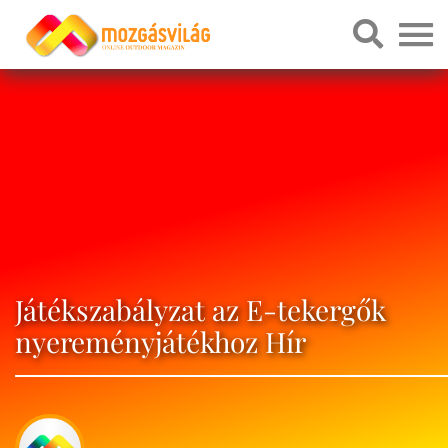
Játékszabályzat az E-tekergők
nyereményjátékhoz Hír