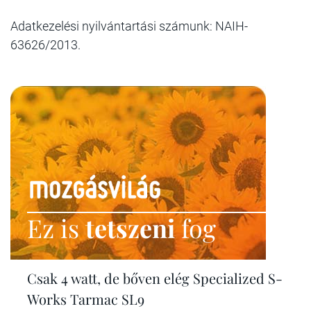
Adatkezelési nyilvántartási számunk: NAIH-
63626/2013.
Ez is
tetszeni
fog
Csak 4 watt, de bőven elég Specialized S-
Works Tarmac SL9