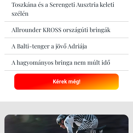
Toszkána és a Serengeti Ausztria keleti
szélén
Allrounder KROSS országúti bringák
A Balti-tenger a jövő Adriája
A hagyományos bringa nem múlt idő
Kérek még!