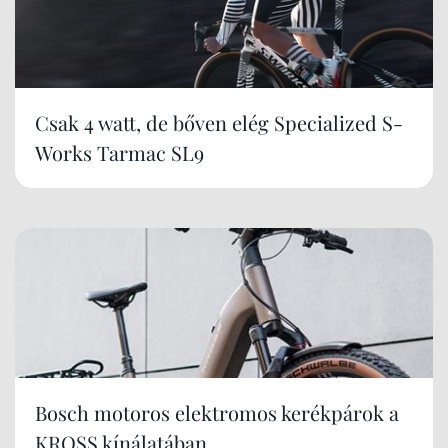
Csak 4 watt, de bőven elég Specialized S-
Works Tarmac SL9
Bosch motoros elektromos kerékpárok a
KROSS kínálatában