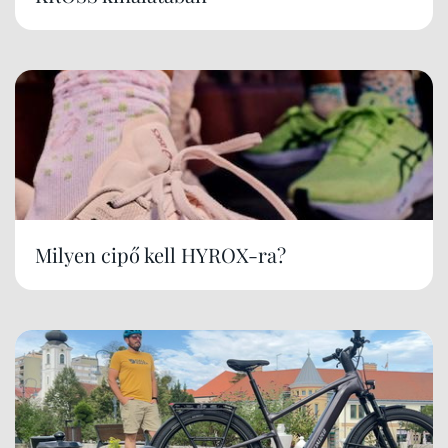
Milyen cipő kell HYROX-ra?