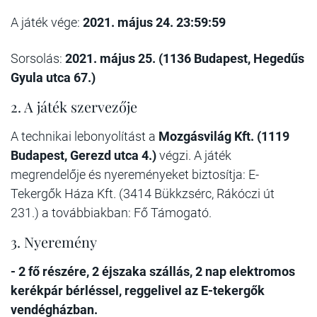
A játék vége:
2021. május 24. 23:59:59
Sorsolás:
2021. május 25. (1136 Budapest, Hegedűs
Gyula utca 67.)
2. A játék szervezője
A technikai lebonyolítást a
Mozgásvilág Kft. (1119
Budapest, Gerezd utca 4.)
végzi. A játék
megrendelője és nyereményeket biztosítja: E-
Tekergők Háza Kft. (3414 Bükkzsérc, Rákóczi út
231.) a továbbiakban: Fő Támogató.
3. Nyeremény
- 2 fő részére, 2 éjszaka szállás, 2 nap elektromos
kerékpár bérléssel, reggelivel az E-tekergők
vendégházban.