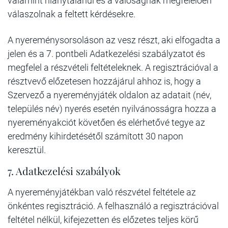
valamint hiánytalanul és a valóságnak megfelelően
válaszolnak a feltett kérdésekre.
A nyereménysorsoláson az vesz részt, aki elfogadta a
jelen és a 7. pontbeli Adatkezelési szabályzatot és
megfelel a részvételi feltételeknek. A regisztrációval a
résztvevő előzetesen hozzájárul ahhoz is, hogy a
Szervező a nyereményjáték oldalon az adatait (név,
település név) nyerés esetén nyilvánosságra hozza a
nyereményakciót követően és elérhetővé tegye az
eredmény kihirdetésétől számított 30 napon
keresztül.
7. Adatkezelési szabályok
A nyereményjátékban való részvétel feltétele az
önkéntes regisztráció. A felhasználó a regisztrációval
feltétel nélkül, kifejezetten és előzetes teljes körű