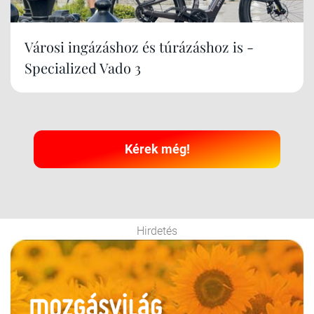
Városi ingázáshoz és túrázáshoz is -
Specialized Vado 3
Kérek még!
Hirdetés