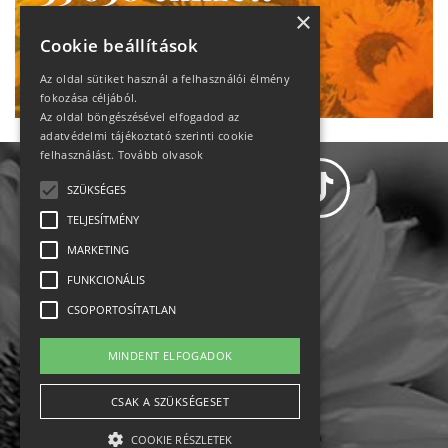
heti motiváció
×
Cookie beállítások
Ne maradj le!
Az oldal sütiket használ a felhasználói élmény
fokozása céljából.
Az oldal böngészésével elfogadod az
adatvédelmi tájékoztató szerinti cookie
felhasználást.
Tovább olvasok
SZÜKSÉGES
TELJESÍTMÉNY
MARKETING
Adatvédelem
FUNKCIONÁLIS
CSOPORTOSÍTATLAN
Állásajánlatok
MINDENT ELFOGADOK
Impresszum-kapcsolat
CSAK A SZÜKSÉGESET
Jogi nyilatkozat
COOKIE RÉSZLETEK