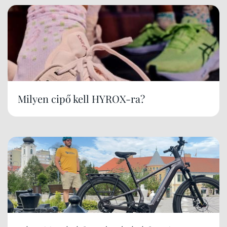
Milyen cipő kell HYROX-ra?