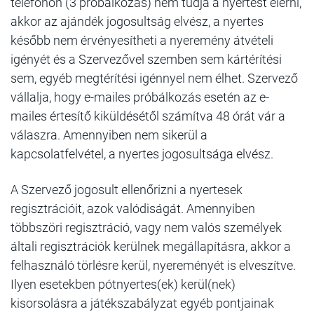
telefonon (3 próbálkozás) nem tudja a nyertest elérni,
akkor az ajándék jogosultság elvész, a nyertes
később nem érvényesítheti a nyeremény átvételi
igényét és a Szervezővel szemben sem kártérítési
sem, egyéb megtérítési igénnyel nem élhet. Szervező
vállalja, hogy e-mailes próbálkozás esetén az e-
mailes értesítő kiküldésétől számítva 48 órát vár a
válaszra. Amennyiben nem sikerül a
kapcsolatfelvétel, a nyertes jogosultsága elvész.
A Szervező jogosult ellenőrizni a nyertesek
regisztrációit, azok valódiságát. Amennyiben
többszöri regisztráció, vagy nem valós személyek
általi regisztrációk kerülnek megállapításra, akkor a
felhasználó törlésre kerül, nyereményét is elveszítve.
Ilyen esetekben pótnyertes(ek) kerül(nek)
kisorsolásra a játékszabályzat egyéb pontjainak