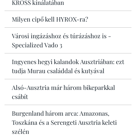
KROSS kínálatában
Milyen cipő kell HYROX-ra?
Városi ingázáshoz és túrázáshoz is -
Specialized Vado 3
Ingyenes hegyi kalandok Ausztriában: ezt
tudja Murau családdal és kutyával
Alsó-Ausztria már három bikeparkkal
csábít
Burgenland három arca: Amazonas,
Toszkána és a Serengeti Ausztria keleti
szélén