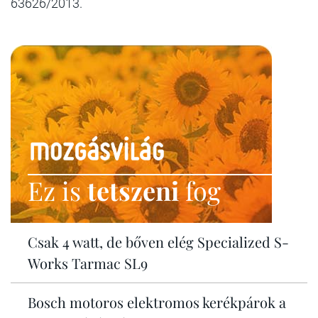
63626/2013.
Ez is
tetszeni
fog
Csak 4 watt, de bőven elég Specialized S-
Works Tarmac SL9
Bosch motoros elektromos kerékpárok a