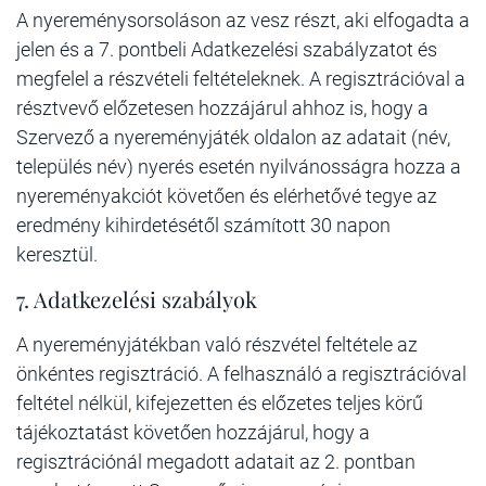
A nyereménysorsoláson az vesz részt, aki elfogadta a
jelen és a 7. pontbeli Adatkezelési szabályzatot és
megfelel a részvételi feltételeknek. A regisztrációval a
résztvevő előzetesen hozzájárul ahhoz is, hogy a
Szervező a nyereményjáték oldalon az adatait (név,
település név) nyerés esetén nyilvánosságra hozza a
nyereményakciót követően és elérhetővé tegye az
eredmény kihirdetésétől számított 30 napon
keresztül.
7. Adatkezelési szabályok
A nyereményjátékban való részvétel feltétele az
önkéntes regisztráció. A felhasználó a regisztrációval
feltétel nélkül, kifejezetten és előzetes teljes körű
tájékoztatást követően hozzájárul, hogy a
regisztrációnál megadott adatait az 2. pontban