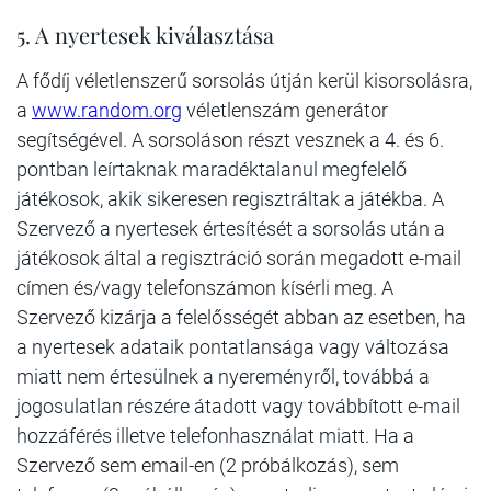
5. A nyertesek kiválasztása
A fődíj véletlenszerű sorsolás útján kerül kisorsolásra,
a
www.random.org
véletlenszám generátor
segítségével. A sorsoláson részt vesznek a 4. és 6.
pontban leírtaknak maradéktalanul megfelelő
játékosok, akik sikeresen regisztráltak a játékba. A
Szervező a nyertesek értesítését a sorsolás után a
játékosok által a regisztráció során megadott e-mail
címen és/vagy telefonszámon kísérli meg. A
Szervező kizárja a felelősségét abban az esetben, ha
a nyertesek adataik pontatlansága vagy változása
miatt nem értesülnek a nyereményről, továbbá a
jogosulatlan részére átadott vagy továbbított e-mail
hozzáférés illetve telefonhasználat miatt. Ha a
Szervező sem email-en (2 próbálkozás), sem