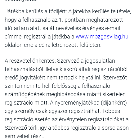
Játékba kerülés a fődíjért: A játékba kerülés feltétele,
hogy a felhasználó az 1. pontban meghatározott
időtartam alatt saját nevével és érvényes e-mail
címmel regisztrál a játékba a
www.mozgasvilag.hu
oldalon erre a célra létrehozott felületen.
A részvétel önkéntes. Szervező a jogosulatlan
felhasználásból illetve kiskorú általi regisztrációból
eredő jogvitákért nem tartozik helytállni. Szervezőt
szintén nem terheli felelősség a felhasználó
számítógépének meghibásodása miatti sikertelen
regisztráció miatt. A nyereményjátékba (díjanként)
egy személy csak egyszer regisztrálhat. Többes
regisztráció esetén az érvénytelen regisztrációkat a
Szervező törli, így a többes regisztráló a sorsoláson
sem vehet részt.