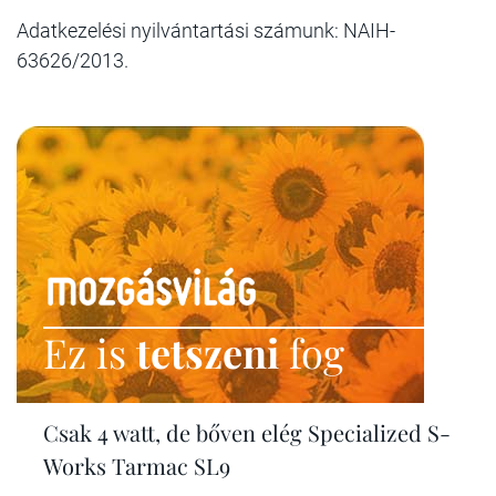
Adatkezelési nyilvántartási számunk: NAIH-
63626/2013.
Ez is
tetszeni
fog
Csak 4 watt, de bőven elég Specialized S-
Works Tarmac SL9