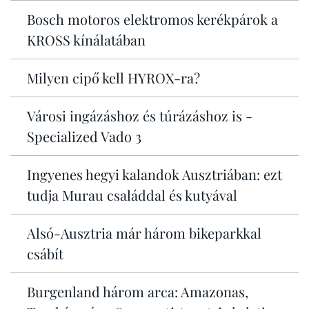
Bosch motoros elektromos kerékpárok a
KROSS kínálatában
Milyen cipő kell HYROX-ra?
Városi ingázáshoz és túrázáshoz is -
Specialized Vado 3
Ingyenes hegyi kalandok Ausztriában: ezt
tudja Murau családdal és kutyával
Alsó-Ausztria már három bikeparkkal
csábít
Burgenland három arca: Amazonas,