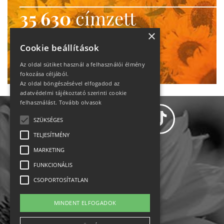
35 630
címzett
heti motiváció
×
Cookie beállítások
Ne maradj le!
Az oldal sütiket használ a felhasználói élmény
fokozása céljából.
Az oldal böngészésével elfogadod az
adatvédelmi tájékoztató szerinti cookie
felhasználást.
Tovább olvasok
SZÜKSÉGES
TELJESÍTMÉNY
MARKETING
Adatvédelem
FUNKCIONÁLIS
CSOPORTOSÍTATLAN
Állásajánlatok
MINDENT ELFOGADOK
Impresszum-kapcsolat