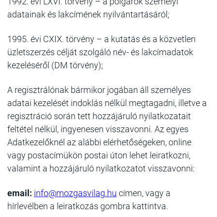
1992. évi LXVI. törvény – a polgárok személyi
adatainak és lakcímének nyilvántartásáról;
1995. évi CXIX. törvény – a kutatás és a közvetlen
üzletszerzés célját szolgáló név- és lakcímadatok
kezeléséről (DM törvény);
A regisztrálónak bármikor jogában áll személyes
adatai kezelését indoklás nélkül megtagadni, illetve a
regisztráció során tett hozzájáruló nyilatkozatait
feltétel nélkül, ingyenesen visszavonni. Az egyes
Adatkezelőknél az alábbi elérhetőségeken, online
vagy postacímükön postai úton lehet leiratkozni,
valamint a hozzájáruló nyilatkozatot visszavonni:
email:
info@mozgasvilag.hu
címen, vagy a
hírlevélben a leiratkozás gombra kattintva.