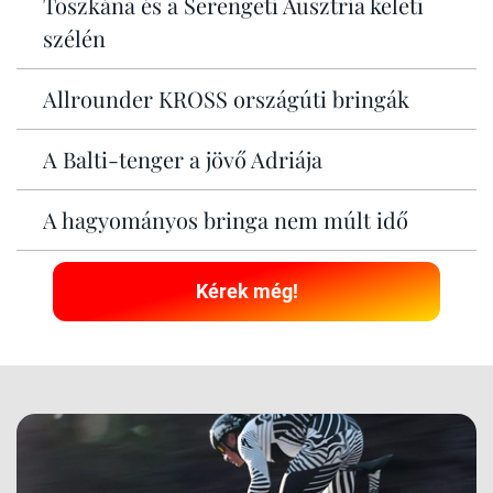
Toszkána és a Serengeti Ausztria keleti
szélén
Allrounder KROSS országúti bringák
A Balti-tenger a jövő Adriája
A hagyományos bringa nem múlt idő
Kérek még!