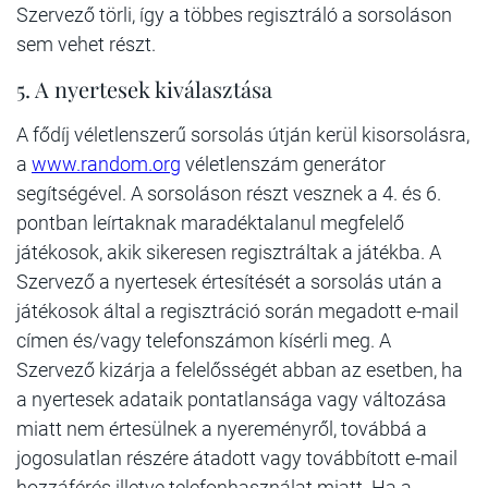
Szervező törli, így a többes regisztráló a sorsoláson
sem vehet részt.
5. A nyertesek kiválasztása
A fődíj véletlenszerű sorsolás útján kerül kisorsolásra,
a
www.random.org
véletlenszám generátor
segítségével. A sorsoláson részt vesznek a 4. és 6.
pontban leírtaknak maradéktalanul megfelelő
játékosok, akik sikeresen regisztráltak a játékba. A
Szervező a nyertesek értesítését a sorsolás után a
játékosok által a regisztráció során megadott e-mail
címen és/vagy telefonszámon kísérli meg. A
Szervező kizárja a felelősségét abban az esetben, ha
a nyertesek adataik pontatlansága vagy változása
miatt nem értesülnek a nyereményről, továbbá a
jogosulatlan részére átadott vagy továbbított e-mail
hozzáférés illetve telefonhasználat miatt. Ha a