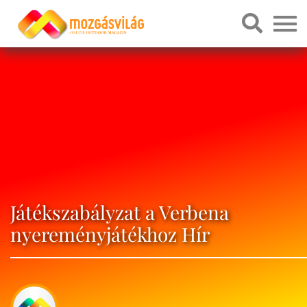
Játékszabályzat a Verbena
nyereményjátékhoz Hír