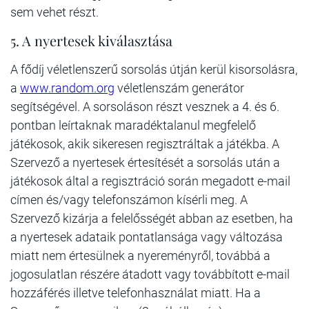
sem vehet részt.
5. A nyertesek kiválasztása
A fődíj véletlenszerű sorsolás útján kerül kisorsolásra,
a
www.random.org
véletlenszám generátor
segítségével. A sorsoláson részt vesznek a 4. és 6.
pontban leírtaknak maradéktalanul megfelelő
játékosok, akik sikeresen regisztráltak a játékba. A
Szervező a nyertesek értesítését a sorsolás után a
játékosok által a regisztráció során megadott e-mail
címen és/vagy telefonszámon kísérli meg. A
Szervező kizárja a felelősségét abban az esetben, ha
a nyertesek adataik pontatlansága vagy változása
miatt nem értesülnek a nyereményről, továbbá a
jogosulatlan részére átadott vagy továbbított e-mail
hozzáférés illetve telefonhasználat miatt. Ha a