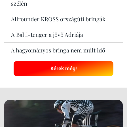
szélén
Allrounder KROSS országúti bringák
A Balti-tenger a jövő Adriája
A hagyományos bringa nem múlt idő
Kérek még!