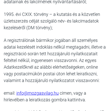
adatainak és lakcímének nyilvántartásáról;
1995. évi CXIX. törvény – a kutatás és a közvetlen
üzletszerzés célját szolgáló név- és lakcímadatok
kezeléséről (DM törvény);
A regisztrálónak bármikor jogában áll személyes
adatai kezelését indoklás nélkül megtagadni, illetve a
regisztráció során tett hozzájáruló nyilatkozatait
feltétel nélkül, ingyenesen visszavonni. Az egyes
Adatkezelőknél az alábbi elérhetőségeken, online
vagy postacímükön postai úton lehet leiratkozni,
valamint a hozzájáruló nyilatkozatot visszavonni:
email:
info@mozgasvilag.hu
címen, vagy a
hírlevélben a leiratkozás gombra kattintva.