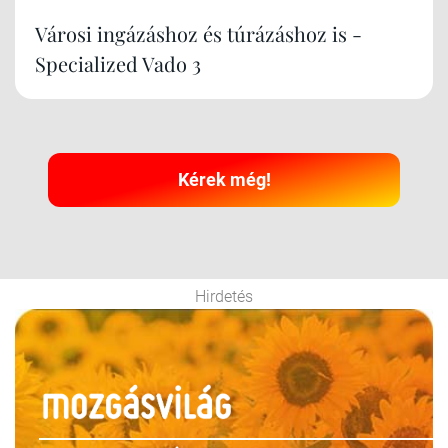
Városi ingázáshoz és túrázáshoz is -
Specialized Vado 3
Kérek még!
Hirdetés