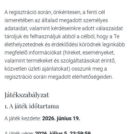
A regisztráció során, önkéntesen, a fenti cél
ismeretében az általad megadott személyes
adataidat, valamint kérdéseinkre adott válaszaidat
tároljuk és felhasználjuk abból a célból, hogy a Te
élethelyzetednek és érdeklődési körödnek leginkább
megfelelő információkat (híreket, eseményeket,
valamint termékeket és szolgáltatásokat érintő,
közvetlen üzleti ajánlatokat) osszunk meg a
regisztráció során megadott elérhetőségeiden.
Játékszabályzat
1. A játék időtartama
A játék kezdete:
2026. június 19.
A játék vége:
2026. július 5. 23:59:59