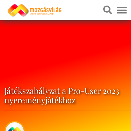
Játékszabályzat a Pro-User 2023
nyereményjátékhoz