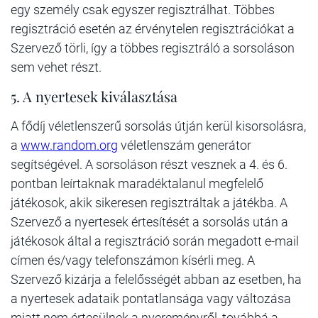
egy személy csak egyszer regisztrálhat. Többes
regisztráció esetén az érvénytelen regisztrációkat a
Szervező törli, így a többes regisztráló a sorsoláson
sem vehet részt.
5. A nyertesek kiválasztása
A fődíj véletlenszerű sorsolás útján kerül kisorsolásra,
a
www.random.org
véletlenszám generátor
segítségével. A sorsoláson részt vesznek a 4. és 6.
pontban leírtaknak maradéktalanul megfelelő
játékosok, akik sikeresen regisztráltak a játékba. A
Szervező a nyertesek értesítését a sorsolás után a
játékosok által a regisztráció során megadott e-mail
címen és/vagy telefonszámon kísérli meg. A
Szervező kizárja a felelősségét abban az esetben, ha
a nyertesek adataik pontatlansága vagy változása
miatt nem értesülnek a nyereményről, továbbá a