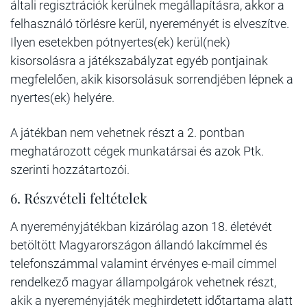
általi regisztrációk kerülnek megállapításra, akkor a
felhasználó törlésre kerül, nyereményét is elveszítve.
Ilyen esetekben pótnyertes(ek) kerül(nek)
kisorsolásra a játékszabályzat egyéb pontjainak
megfelelően, akik kisorsolásuk sorrendjében lépnek a
nyertes(ek) helyére.
A játékban nem vehetnek részt a 2. pontban
meghatározott cégek munkatársai és azok Ptk.
szerinti hozzátartozói.
6. Részvételi feltételek
A nyereményjátékban kizárólag azon 18. életévét
betöltött Magyarországon állandó lakcímmel és
telefonszámmal valamint érvényes e-mail címmel
rendelkező magyar állampolgárok vehetnek részt,
akik a nyereményjáték meghirdetett időtartama alatt