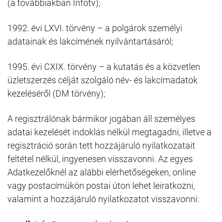
(a továbbiakban Infotv);
1992. évi LXVI. törvény – a polgárok személyi
adatainak és lakcímének nyilvántartásáról;
1995. évi CXIX. törvény – a kutatás és a közvetlen
üzletszerzés célját szolgáló név- és lakcímadatok
kezeléséről (DM törvény);
A regisztrálónak bármikor jogában áll személyes
adatai kezelését indoklás nélkül megtagadni, illetve a
regisztráció során tett hozzájáruló nyilatkozatait
feltétel nélkül, ingyenesen visszavonni. Az egyes
Adatkezelőknél az alábbi elérhetőségeken, online
vagy postacímükön postai úton lehet leiratkozni,
valamint a hozzájáruló nyilatkozatot visszavonni: