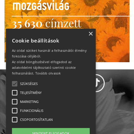
35 630
címzett
heti motiváció
×
Cookie beállítások
Ne maradj le!
Az oldal sütiket használ a felhasználói élmény
fokozása céljából.
Az oldal böngészésével elfogadod az
adatvédelmi tájékoztató szerinti cookie
felhasználást.
Tovább olvasok
SZÜKSÉGES
TELJESÍTMÉNY
MARKETING
Adatvédelem
FUNKCIONÁLIS
CSOPORTOSÍTATLAN
Állásajánlatok
MINDENT ELFOGADOK