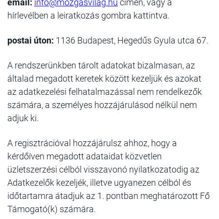
email:
info@mozgasvilag.hu
címen, vagy a
hírlevélben a leiratkozás gombra kattintva.
postai úton:
1136 Budapest, Hegedűs Gyula utca 67.
A rendszerünkben tárolt adatokat bizalmasan, az
általad megadott keretek között kezeljük és azokat
az adatkezelési felhatalmazással nem rendelkezők
számára, a személyes hozzájárulásod nélkül nem
adjuk ki.
A regisztrációval hozzájárulsz ahhoz, hogy a
kérdőíven megadott adataidat közvetlen
üzletszerzési célból visszavonó nyilatkozatodig az
Adatkezelők kezeljék, illetve ugyanezen célból és
időtartamra átadjuk az 1. pontban meghatározott Fő
Támogató(k) számára.