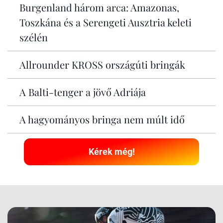
Burgenland három arca: Amazonas,
Toszkána és a Serengeti Ausztria keleti
szélén
Allrounder KROSS országúti bringák
A Balti-tenger a jövő Adriája
A hagyományos bringa nem múlt idő
Kérek még!