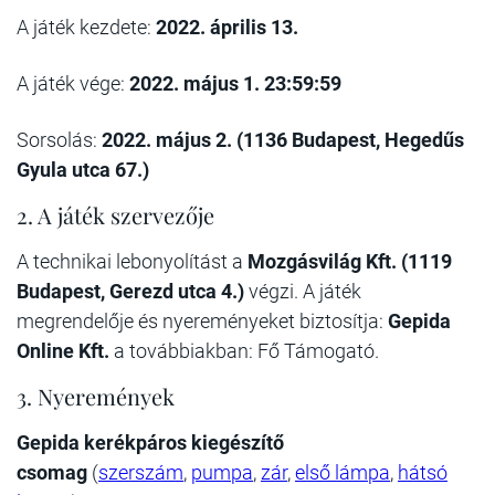
A játék kezdete:
2022. április 13.
A játék vége:
2022. május 1. 23:59:59
Sorsolás:
2022. május 2. (1136 Budapest, Hegedűs
Gyula utca 67.)
2. A játék szervezője
A technikai lebonyolítást a
Mozgásvilág Kft. (1119
Budapest, Gerezd utca 4.)
végzi. A játék
megrendelője és nyereményeket biztosítja:
Gepida
Online Kft.
a továbbiakban: Fő Támogató.
3. Nyeremények
Gepida kerékpáros kiegészítő
csomag
(
szerszám
,
pumpa
,
zár
,
első lámpa
,
hátsó