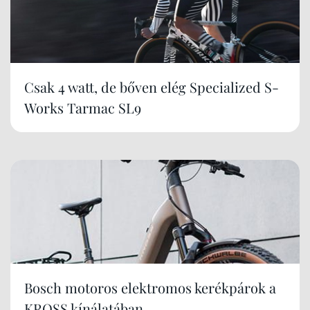
Csak 4 watt, de bőven elég Specialized S-
Works Tarmac SL9
Bosch motoros elektromos kerékpárok a
KROSS kínálatában