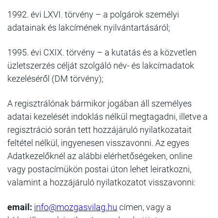
1992. évi LXVI. törvény – a polgárok személyi
adatainak és lakcímének nyilvántartásáról;
1995. évi CXIX. törvény – a kutatás és a közvetlen
üzletszerzés célját szolgáló név- és lakcímadatok
kezeléséről (DM törvény);
A regisztrálónak bármikor jogában áll személyes
adatai kezelését indoklás nélkül megtagadni, illetve a
regisztráció során tett hozzájáruló nyilatkozatait
feltétel nélkül, ingyenesen visszavonni. Az egyes
Adatkezelőknél az alábbi elérhetőségeken, online
vagy postacímükön postai úton lehet leiratkozni,
valamint a hozzájáruló nyilatkozatot visszavonni:
email:
info@mozgasvilag.hu
címen, vagy a