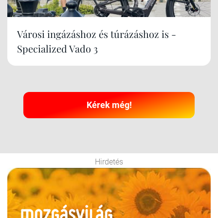
Városi ingázáshoz és túrázáshoz is -
Specialized Vado 3
Kérek még!
Hirdetés