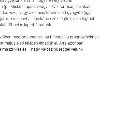
tt figyeljünk arra is, hogy némely vizünk
 (pl. Miskolctapolca vagy Hévíz forrásai), de akad
ódos vize), vagy az emésztőrendszert gyógyító (így
árni, mire lehet a leginkább szükségünk, de a legtöbb
akár többet is kipróbálhatunk.
 időben megtörténhetnek, ha hihetünk a prognózisoknak,
tást május első felében érhetjük el. Arra azonban
 a maszkviselés – nagy valószínűséggel velünk