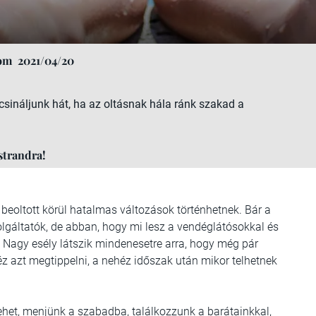
lom
2021/04/20
sináljunk hát, ha az oltásnak hála ránk szakad a
strandra!
ó beoltott körül hatalmas változások történhetnek. Bár a
lgáltatók, de abban, hogy mi lesz a vendéglátósokkal és
. Nagy esély látszik mindenesetre arra, hogy még pár
z azt megtippelni, a nehéz időszak után mikor telhetnek
lehet, menjünk a szabadba, találkozzunk a barátainkkal,