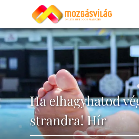
Ha elhagyhatod vé
strandra! Hír