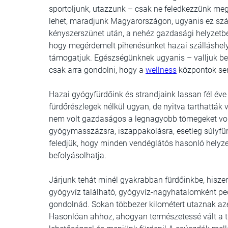
sportoljunk, utazzunk – csak ne feledkezzünk meg
lehet, maradjunk Magyarországon, ugyanis ez szá
kényszerszünet után, a nehéz gazdasági helyzetbe k
hogy megérdemelt pihenésünket hazai szálláshelye
támogatjuk. Egészségünknek ugyanis – valljuk be
csak arra gondolni, hogy a
wellness
központok sem
Hazai gyógyfürdőink és strandjaink lassan fél év
fürdőrészlegek nélkül ugyan, de nyitva tarthatták
nem volt gazdaságos a legnagyobb tömegeket von
gyógymasszázsra, iszappakolásra, esetleg súlyf
feledjük, hogy minden vendéglátós hasonló helyz
befolyásolhatja.
Járjunk tehát minél gyakrabban fürdőinkbe, hiszen
gyógyvíz található, gyógyvíz-nagyhatalomként p
gondolnád. Sokan többezer kilométert utaznak az
Hasonlóan ahhoz, ahogyan természetessé vált a