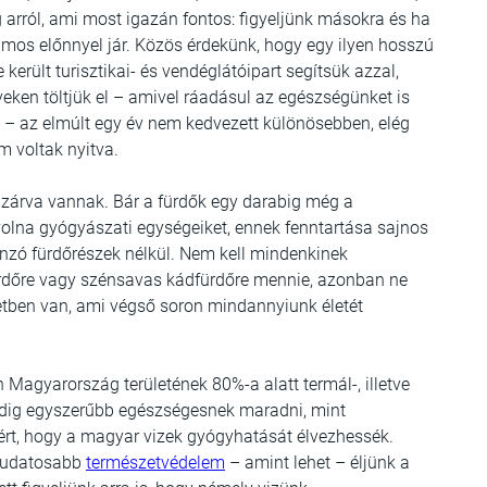
 arról, ami most igazán fontos: figyeljünk másokra és ha
mos előnnyel jár. Közös érdekünk, hogy egy ilyen hosszú
erült turisztikai- és vendéglátóipart segítsük azzal,
ken töltjük el – amivel ráadásul az egészségünket is
 – az elmúlt egy év nem kedvezett különösebben, elég
 voltak nyitva.
e zárva vannak. Bár a fürdők egy darabig még a
 volna gyógyászati egységeiket, ennek fenntartása sajnos
zó fürdőrészek nélkül. Nem kell mindenkinek
ürdőre vagy szénsavas kádfürdőre mennie, azonban ne
etben van, ami végső soron mindannyiunk életét
 Magyarország területének 80%-a alatt termál-, illetve
edig egyszerűbb egészségesnek maradni, mint
ért, hogy a magyar vizek gyógyhatását élvezhessék.
 tudatosabb
természetvédelem
– amint lehet – éljünk a