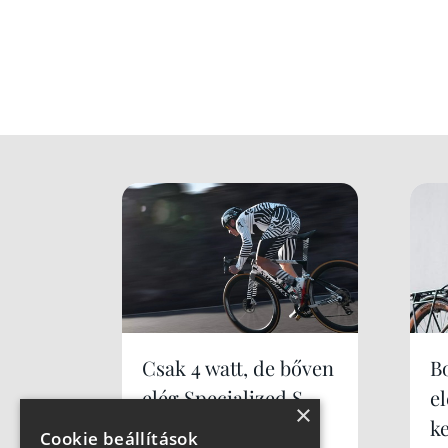
Csak 4 watt, de bőven
B
elég Specialized S-
e
×
Works Tarmac SL9
k
Cookie beállítások