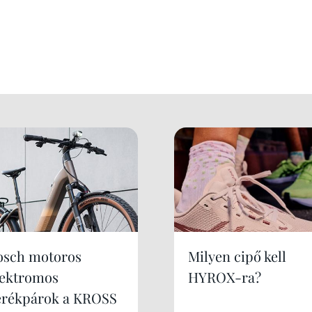
osch motoros
Milyen cipő kell
lektromos
HYROX-ra?
erékpárok a KROSS