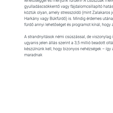
lehetőséggel és menjünk fürdeni! A csúszdák melle
gyulladáscsökkentő vagy fájdalomcsillapító hatású
köztük olyan, amely stresszoldó (mint Zalakaros j
Harkány vagy Bükfürdő) is. Mindig érdemes utánaj
fürdő annyi lehetőséget és programot kínál, hogy 
A strandnyitások némi csúszással, de viszonylag
ugyanis jelen állás szerint a 3,5 millió beadott ol
készülnünk kell, hogy bizonyos nehézségek – így
maradnak