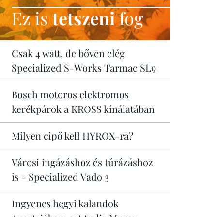
Ez is
tetszeni
fog
Csak 4 watt, de bőven elég
Specialized S-Works Tarmac SL9
Bosch motoros elektromos
kerékpárok a KROSS kínálatában
Milyen cipő kell HYROX-ra?
Városi ingázáshoz és túrázáshoz
is - Specialized Vado 3
Ingyenes hegyi kalandok