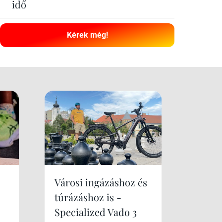
idő
Kérek még!
Városi ingázáshoz és
túrázáshoz is -
Specialized Vado 3