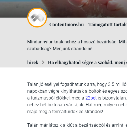
Contentmore.hu - Támogatott tarta
Mindannyiunknak nehéz a hosszú bezártság. Mit c
szabadság? Menjünk strandolni!
hirek
Ha elhagyhatod végre a szobád, menj 
Talán jó eséllyel fogadhatunk arra, hogy 3.5 milli
napokban végre kinyithattak a boltok és egyes szo
a turizmusból élőkkel, még a
22bet
is bizonytalan
nehéz hét biztosan vár rájuk. Hát még milyen nehé
majd meg a termálfürdők és strandok!
Talán már látszik a kiút a bezártságból és amint 