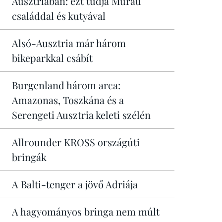
Ausztriában: ezt tudja Murau
családdal és kutyával
Alsó-Ausztria már három
bikeparkkal csábít
Burgenland három arca:
Amazonas, Toszkána és a
Serengeti Ausztria keleti szélén
Allrounder KROSS országúti
bringák
A Balti-tenger a jövő Adriája
A hagyományos bringa nem múlt