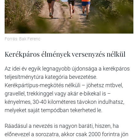
Forrás: Bak Ferenc
Kerékpáros élmények versenyzés nélkül
Az idei év egyik legnagyobb újdonsága a kerékpáros
teljesítménytúra kategória bevezetése.
Kerékpártípus-megkötés nélküli – jöhetsz mtbvel,
gravellel, trekkinggel vagy akár e-bikekal is –
kényelmes, 30-40 kilométeres távokon indulhatsz,
melyeket saját tempódban tekerheted le.
Ráadásul a nevezés is nagyon baráti, hiszen, ha
előnevezel a sorozatra, akkor csak 2000 forintra jön