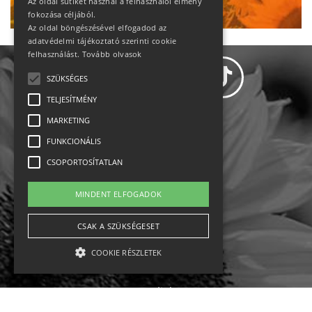
Az oldal sütiket használ a felhasználói élmény
fokozása céljából.
Az oldal böngészésével elfogadod az
adatvédelmi tájékoztató szerinti cookie
felhasználást.
Tovább olvasok
SZÜKSÉGES
TELJESÍTMÉNY
MARKETING
Adatvédelem
FUNKCIONÁLIS
CSOPORTOSÍTATLAN
Állásajánlatok
MINDENT ELFOGADOK
Impresszum-kapcsolat
CSAK A SZÜKSÉGESET
Jogi nyilatkozat
COOKIE RÉSZLETEK
Rólunk
English
Szükséges
Teljesítmény
Marketing