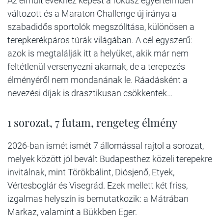
Az elmúlt évekhez képest a fókusz egyértelműen
változott és a Maraton Challenge új iránya a
szabadidős sportolók megszólítása, különösen a
terepkerékpáros túrák világában. A cél egyszerű:
azok is megtalálják itt a helyüket, akik már nem
feltétlenül versenyezni akarnak, de a terepezés
élményéről nem mondanának le. Ráadásként a
nevezési díjak is drasztikusan csökkentek…
1 sorozat, 7 futam, rengeteg élmény
2026-ban ismét ismét 7 állomással rajtol a sorozat,
melyek között jól bevált Budapesthez közeli terepekre
invitálnak, mint Törökbálint, Diósjenő, Etyek,
Vértesboglár és Visegrád. Ezek mellett két friss,
izgalmas helyszín is bemutatkozik: a Mátrában
Markaz, valamint a Bükkben Eger.