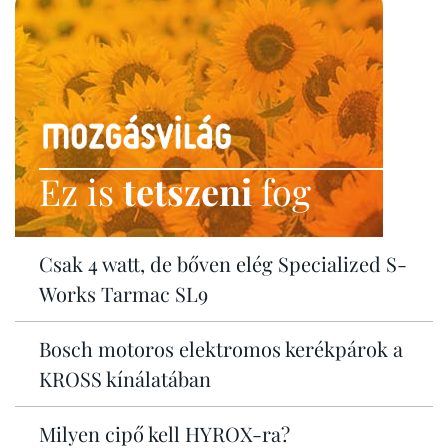
Ez is
tetszeni
fog
Csak 4 watt, de bőven elég Specialized S-
Works Tarmac SL9
Bosch motoros elektromos kerékpárok a
KROSS kínálatában
Milyen cipő kell HYROX-ra?