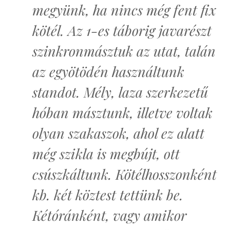
megyünk, ha nincs még fent fix
kötél. Az 1-es táborig javarészt
szinkronmásztuk az utat, talán
az egyötödén használtunk
standot. Mély, laza szerkezetű
hóban másztunk, illetve voltak
olyan szakaszok, ahol ez alatt
még szikla is megbújt, ott
csúszkáltunk. Kötélhosszonként
kb. két köztest tettünk be.
Kétóránként, vagy amikor