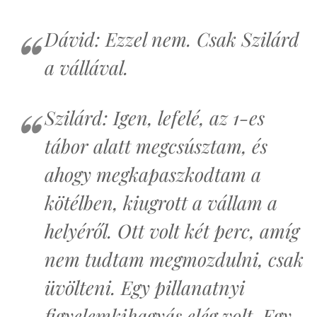
Dávid: Ezzel nem. Csak Szilárd
a vállával.
Szilárd: Igen, lefelé, az 1-es
tábor alatt megcsúsztam, és
ahogy megkapaszkodtam a
kötélben, kiugrott a vállam a
helyéről. Ott volt két perc, amíg
nem tudtam megmozdulni, csak
üvölteni. Egy pillanatnyi
figyelemkihagyás elég volt. Egy