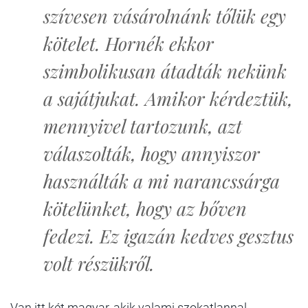
szívesen vásárolnánk tőlük egy
kötelet. Hornék ekkor
szimbolikusan átadták nekünk
a sajátjukat. Amikor kérdeztük,
mennyivel tartozunk, azt
válaszolták, hogy annyiszor
használták a mi narancssárga
kötelünket, hogy az bőven
fedezi. Ez igazán kedves gesztus
volt részükről.
Van itt két magyar, akik valami szokatlannal