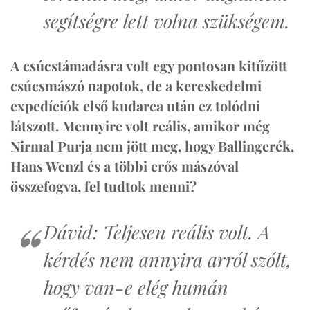
segítségre lett volna szükségem.
A csúcstámadásra volt egy pontosan kitűzött
csúcsmászó napotok, de a kereskedelmi
expedíciók első kudarca után ez tolódni
látszott. Mennyire volt reális, amikor még
Nirmal Purja nem jött meg, hogy Ballingerék,
Hans Wenzl és a többi erős mászóval
összefogva, fel tudtok menni?
Dávid: Teljesen reális volt. A
kérdés nem annyira arról szólt,
hogy van-e elég humán