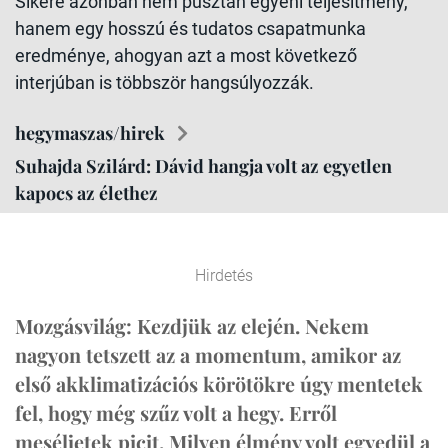
Sikere azonban nem pusztán egyéni teljesítmény,
hanem egy hosszú és tudatos csapatmunka
eredménye, ahogyan azt a most következő
interjúban is többször hangsúlyozzák.
hegymaszas/hirek
Suhajda Szilárd: Dávid hangja volt az egyetlen
kapocs az élethez
Hirdetés
Mozgásvilág: Kezdjük az elején. Nekem
nagyon tetszett az a momentum, amikor az
első akklimatizációs körötökre úgy mentetek
fel, hogy még szűz volt a hegy. Erről
meséljetek picit. Milyen élmény volt egyedül a