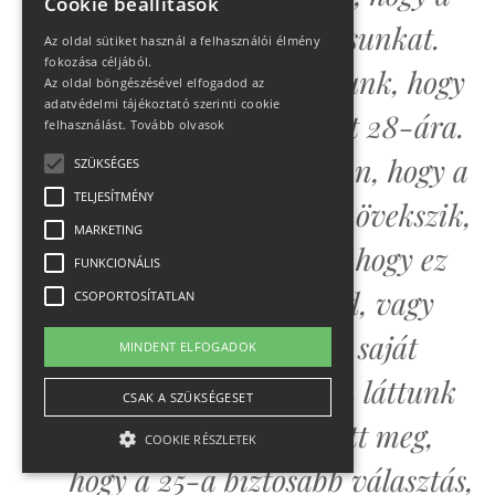
Cookie beállítások
25-ére tegyük le a voksunkat.
Az oldal sütiket használ a felhasználói élmény
fokozása céljából.
Korábban gondolkodtunk, hogy
Az oldal böngészésével elfogadod az
adatvédelmi tájékoztató szerinti cookie
eltoljuk a csúcsmászást 28-ára.
felhasználást.
Tovább olvasok
Látszott a prognózisban, hogy a
SZÜKSÉGES
TELJESÍTMÉNY
relatív páratartalom növekszik,
MARKETING
de nem lehetett tudni, hogy ez
FUNKCIONÁLIS
csapadékot jelent majd, vagy
CSOPORTOSÍTATLAN
csak felhősödést. Mi, a saját
MINDENT ELFOGADOK
előrejelzésünkben nem láttunk
CSAK A SZÜKSÉGESET
havazást. Dawa győzött meg,
COOKIE RÉSZLETEK
hogy a 25-a biztosabb választás,