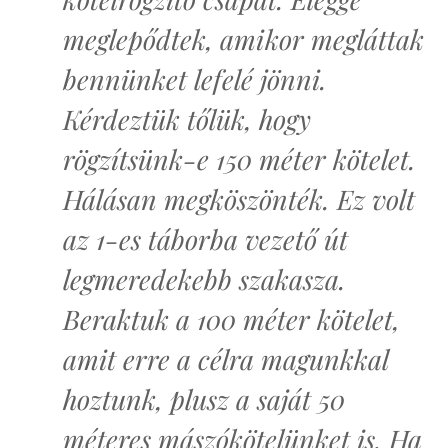
meglepődtek, amikor megláttak
bennünket lefelé jönni.
Kérdeztük tőlük, hogy
rögzítsünk-e 150 méter kötelet.
Hálásan megköszönték. Ez volt
az 1-es táborba vezető út
legmeredekebb szakasza.
Beraktuk a 100 méter kötelet,
amit erre a célra magunkkal
hoztunk, plusz a saját 50
méteres mászókötelünket is. Ha