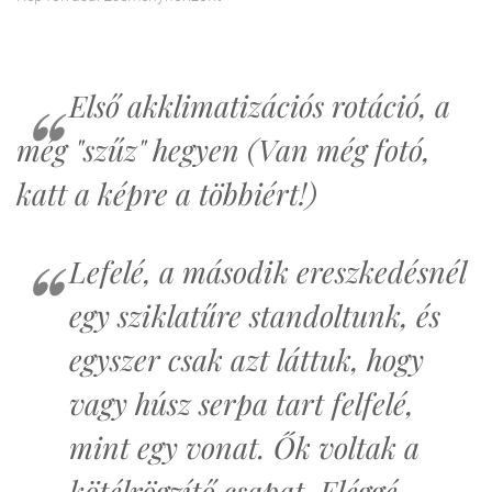
Első akklimatizációs rotáció, a
még "szűz" hegyen (Van még fotó,
katt a képre a többiért!)
Lefelé, a második ereszkedésnél
egy sziklatűre standoltunk, és
egyszer csak azt láttuk, hogy
vagy húsz serpa tart felfelé,
mint egy vonat. Ők voltak a
kötélrögzítő csapat. Eléggé