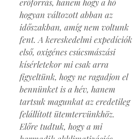
erőforrás, hanem hogy a hó
hogyan változott abban az
időszakban, amíg nem voltunk
fent. A kereskedelmi expedíciók
első, oxigénes csúcsmászási
kísérletekor mi csak arra
figyeltünk, hogy ne ragadjon el
bennünket is a hév, hanem
tartsuk magunkat az eredetileg
felállított ütemtervünkhöz.
Előre tudtuk, hogy a mi
harmadik akklimatizációs