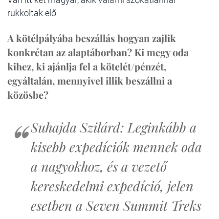
rukkoltak elő
A kötélpályába beszállás hogyan zajlik
konkrétan az alaptáborban? Ki megy oda
kihez, ki ajánlja fel a kötelét/pénzét,
egyáltalán, mennyivel illik beszállni a
közösbe?
Suhajda Szilárd: Leginkább a
kisebb expedíciók mennek oda
a nagyokhoz, és a vezető
kereskedelmi expedíció, jelen
esetben a Seven Summit Treks