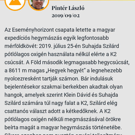
Pintér László
2019/09/02
Az Eseményhorizont csapata letette a magyar
expedíciós hegymászás egyik legfontosabb
mérföldkövét: 2019. július 25-én Suhajda Szilárd
pótlólagos oxigén használata nélkül elérte a K2
csúcsát. A Föld második legmagasabb hegycsúcsát,
a 8611 m magas „Hegyek hegyét” a legnehezebb
nyolcezresként tartják számon. Bár indulásuk
bejelentésekor szakmai berkekben akadtak olyan
hangok, amelyek szerint Klein Dávid és Suhajda
Szilárd számára túl nagy falat a K2, Szilárd elég
csattanós választ adott a kétkedőknek. A K2
pótlólagos oxigén nélküli megmászásával örökre
beírta magát a magyar hegymászás történetébe.