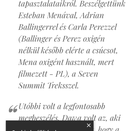
tapasztalataikról. Beszélgettünk
Esteban Menával, Adrian
Ballingerrel és Carla Perezzel
(Ballinger és Perez oxigén
nélkül később elérte a csúcsot,
Mena oxigént használt, mert
filmezett - PL), a Seven
Summit Treksszel.
Utóbbi volt a legfontosabb
megbeszélés. Dawa volt az, aki
×
meggyőzött bennünket, hogy a