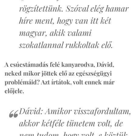
rögzítettünk. Szóval elég hamar
híre ment, hogy van itt két
magyar, akik valami
szokatlannal rukkoltak elő.
A csúcstámadás felé kanyarodva, Dávid,
neked mikor jöttek elő az egészségügyi
problémáid? Azt írtátok, volt ennek már
előjele.
Dávid: Amikor visszafordultam,
akkor kétféle tünetem volt, de
nem tudom, hogy volt-e köztük