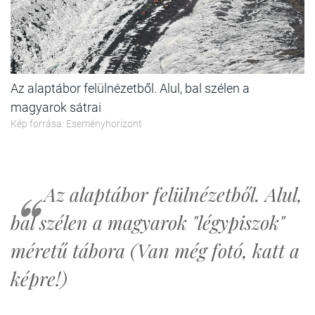
Az alaptábor felülnézetből. Alul, bal szélen a
magyarok sátrai
Kép forrása: Eseményhorizont
Az alaptábor felülnézetből. Alul,
bal szélen a magyarok "légypiszok"
méretű tábora (Van még fotó, katt a
képre!)