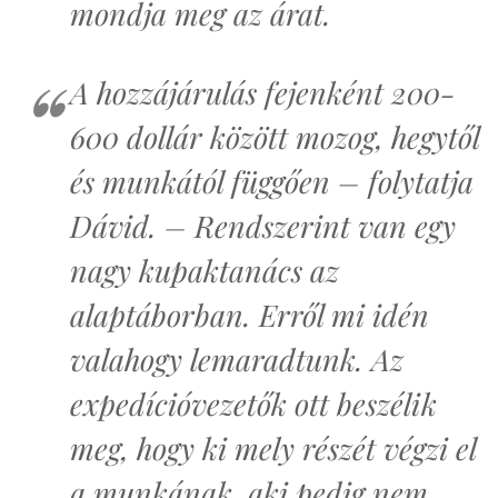
mondja meg az árat.
A hozzájárulás fejenként 200-
600 dollár között mozog, hegytől
és munkától függően – folytatja
Dávid. – Rendszerint van egy
nagy kupaktanács az
alaptáborban. Erről mi idén
valahogy lemaradtunk. Az
expedícióvezetők ott beszélik
meg, hogy ki mely részét végzi el
a munkának, aki pedig nem