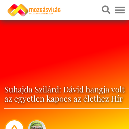
Suhajda Szilárd: Dávid hangja volt
az egyetlen kapocs az élethez Hír