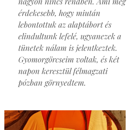
nagyon nincs rendben. Ami még
érdekesebb, hogy miután
lebontottuk az alaptábort és
elindultunk lefelé, ugyanezek a
tünetek nálam is jelentkeztek.
Gyomorgörcseim voltak, és két
napon keresztül félmagzati
pózban görnyedtem.