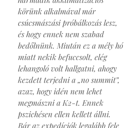
körünk alkalmával már
csúcsmászási próbálkozás lesz,
és hogy ennek nem szabad
bedőlnünk. Miután ez a mély hó
miatt nekik befuccsolt, elég
lehangoló volt hallgatni, ahogy
kezdett terjedni a „no summit”,
azaz, hogy idén nem lehet
megmászni a K2-t. Ennek
pszichésen ellen kellett állni.
Bár az expedíciók legalább fele