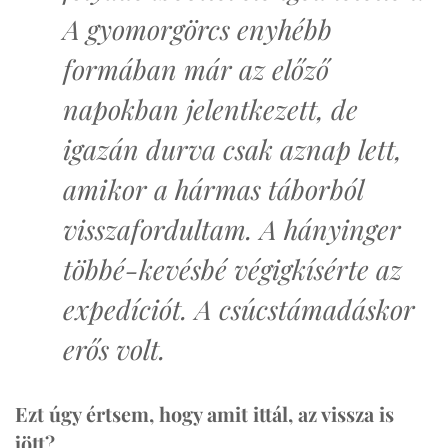
A gyomorgörcs enyhébb
formában már az előző
napokban jelentkezett, de
igazán durva csak aznap lett,
amikor a hármas táborból
visszafordultam. A hányinger
többé-kevésbé végigkísérte az
expedíciót. A csúcstámadáskor
erős volt.
Ezt úgy értsem, hogy amit ittál, az vissza is
jött?