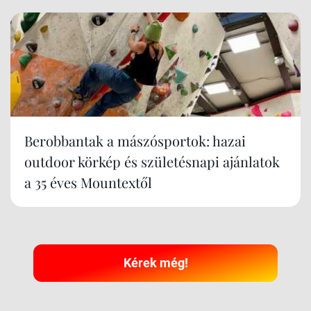
Berobbantak a mászósportok: hazai
outdoor körkép és születésnapi ajánlatok
a 35 éves Mountextől
Kérek még!