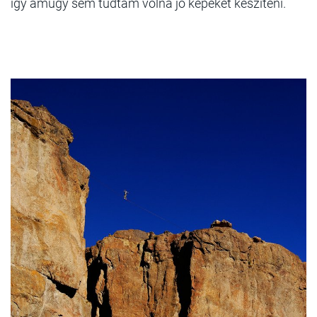
így amúgy sem tudtam volna jó képeket készíteni.