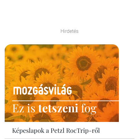
Hirdetés
Ez is
tetszeni
fog
Képeslapok a Petzl RocTrip-ről