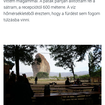
vittem magammal. A patak partján állítottam fel a
sátram, a recepciótól 600 méterre. A víz
hőmérsékletéből éreztem, hogy a fürdést sem fogom
túlzásba vinni.