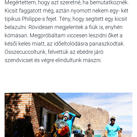
Megértettem, hogy azt szeretné, ha bemutatkoznék.
Kicsit faggatott még, aztán nyomott nekem egy- két
tipikus Philippe-s fejet. Tény, hogy segített egy kicsit
belazulni. Rövidesen megjelentek a fiúk is, enyhén
kómásan. Megpróbáltam viccesen leszidni őket a
késői kelés miatt, az időeltolódásra panaszkodtak.
Összecuccoltunk, felvettük az ebédre járó
szendvicset és végre elindultunk mászni.