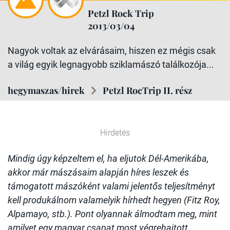
Petzl Rock Trip
2013/03/04
Nagyok voltak az elvárásaim, hiszen ez mégis csak
a világ egyik legnagyobb sziklamászó találkozója...
hegymaszas/hirek
Petzl RocTrip II. rész
Hirdetés
Mindig úgy képzeltem el, ha eljutok Dél-Amerikába,
akkor már mászásaim alapján híres leszek és
támogatott mászóként valami jelentős teljesítményt
kell produkálnom valamelyik hírhedt hegyen (Fitz Roy,
Alpamayo, stb.). Pont olyannak álmodtam meg, mint
amilyet egy magyar csapat most végrehajtott