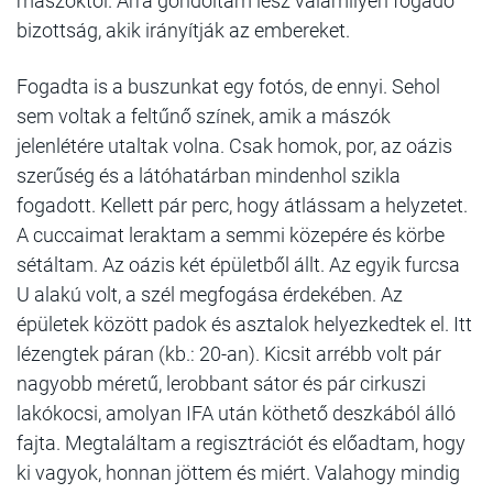
mászóktól. Arra gondoltam lesz valamilyen fogadó
bizottság, akik irányítják az embereket.
Fogadta is a buszunkat egy fotós, de ennyi. Sehol
sem voltak a feltűnő színek, amik a mászók
jelenlétére utaltak volna. Csak homok, por, az oázis
szerűség és a látóhatárban mindenhol szikla
fogadott. Kellett pár perc, hogy átlássam a helyzetet.
A cuccaimat leraktam a semmi közepére és körbe
sétáltam. Az oázis két épületből állt. Az egyik furcsa
U alakú volt, a szél megfogása érdekében. Az
épületek között padok és asztalok helyezkedtek el. Itt
lézengtek páran (kb.: 20-an). Kicsit arrébb volt pár
nagyobb méretű, lerobbant sátor és pár cirkuszi
lakókocsi, amolyan IFA után köthető deszkából álló
fajta. Megtaláltam a regisztrációt és előadtam, hogy
ki vagyok, honnan jöttem és miért. Valahogy mindig