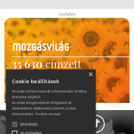
Hirdetés
35 630
címzett
heti motiváció
×
Cookie beállítások
Ne maradj le!
Az oldal sütiket használ a felhasználói élmény
fokozása céljából.
Az oldal böngészésével elfogadod az
adatvédelmi tájékoztató szerinti cookie
felhasználást.
Tovább olvasok
SZÜKSÉGES
TELJESÍTMÉNY