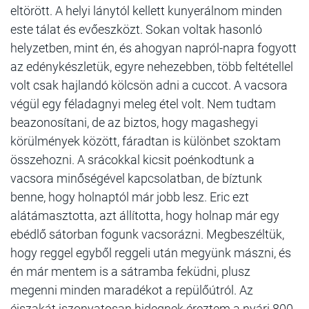
eltörött. A helyi lánytól kellett kunyerálnom minden
este tálat és evőeszközt. Sokan voltak hasonló
helyzetben, mint én, és ahogyan napról-napra fogyott
az edénykészletük, egyre nehezebben, több feltétellel
volt csak hajlandó kölcsön adni a cuccot. A vacsora
végül egy féladagnyi meleg étel volt. Nem tudtam
beazonosítani, de az biztos, hogy magashegyi
körülmények között, fáradtan is különbet szoktam
összehozni. A srácokkal kicsit poénkodtunk a
vacsora minőségével kapcsolatban, de bíztunk
benne, hogy holnaptól már jobb lesz. Eric ezt
alátámasztotta, azt állította, hogy holnap már egy
ebédlő sátorban fogunk vacsorázni. Megbeszéltük,
hogy reggel egyből reggeli után megyünk mászni, és
én már mentem is a sátramba feküdni, plusz
megenni minden maradékot a repülőútról. Az
éjszakát iszonyatosan hidegnek éreztem a nyári 800