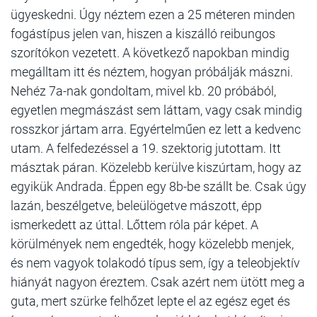
ügyeskedni. Úgy néztem ezen a 25 méteren minden
fogástípus jelen van, hiszen a kiszálló reibungos
szorítókon vezetett. A következő napokban mindig
megálltam itt és néztem, hogyan próbálják mászni.
Nehéz 7a-nak gondoltam, mivel kb. 20 próbából,
egyetlen megmászást sem láttam, vagy csak mindig
rosszkor jártam arra. Egyértelműen ez lett a kedvenc
utam. A felfedezéssel a 19. szektorig jutottam. Itt
másztak páran. Közelebb kerülve kiszúrtam, hogy az
egyikük Andrada. Éppen egy 8b-be szállt be. Csak úgy
lazán, beszélgetve, beleülögetve mászott, épp
ismerkedett az úttal. Lőttem róla pár képet. A
körülmények nem engedték, hogy közelebb menjek,
és nem vagyok tolakodó típus sem, így a teleobjektív
hiányát nagyon éreztem. Csak azért nem ütött meg a
guta, mert szürke felhőzet lepte el az egész eget és