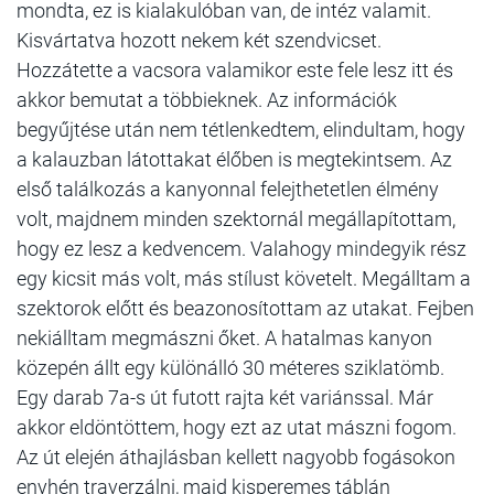
mondta, ez is kialakulóban van, de intéz valamit.
Kisvártatva hozott nekem két szendvicset.
Hozzátette a vacsora valamikor este fele lesz itt és
akkor bemutat a többieknek. Az információk
begyűjtése után nem tétlenkedtem, elindultam, hogy
a kalauzban látottakat élőben is megtekintsem. Az
első találkozás a kanyonnal felejthetetlen élmény
volt, majdnem minden szektornál megállapítottam,
hogy ez lesz a kedvencem. Valahogy mindegyik rész
egy kicsit más volt, más stílust követelt. Megálltam a
szektorok előtt és beazonosítottam az utakat. Fejben
nekiálltam megmászni őket. A hatalmas kanyon
közepén állt egy különálló 30 méteres sziklatömb.
Egy darab 7a-s út futott rajta két variánssal. Már
akkor eldöntöttem, hogy ezt az utat mászni fogom.
Az út elején áthajlásban kellett nagyobb fogásokon
enyhén traverzálni, majd kisperemes táblán