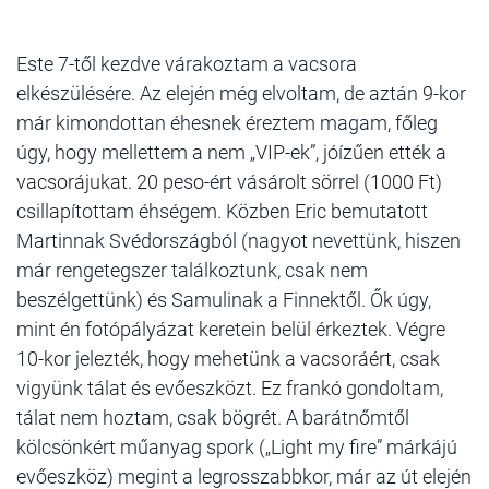
Este 7-től kezdve várakoztam a vacsora
elkészülésére. Az elején még elvoltam, de aztán 9-kor
már kimondottan éhesnek éreztem magam, főleg
úgy, hogy mellettem a nem „VIP-ek”, jóízűen ették a
vacsorájukat. 20 peso-ért vásárolt sörrel (1000 Ft)
csillapítottam éhségem. Közben Eric bemutatott
Martinnak Svédországból (nagyot nevettünk, hiszen
már rengetegszer találkoztunk, csak nem
beszélgettünk) és Samulinak a Finnektől. Ők úgy,
mint én fotópályázat keretein belül érkeztek. Végre
10-kor jelezték, hogy mehetünk a vacsoráért, csak
vigyünk tálat és evőeszközt. Ez frankó gondoltam,
tálat nem hoztam, csak bögrét. A barátnőmtől
kölcsönkért műanyag spork („Light my fire” márkájú
evőeszköz) megint a legrosszabbkor, már az út elején