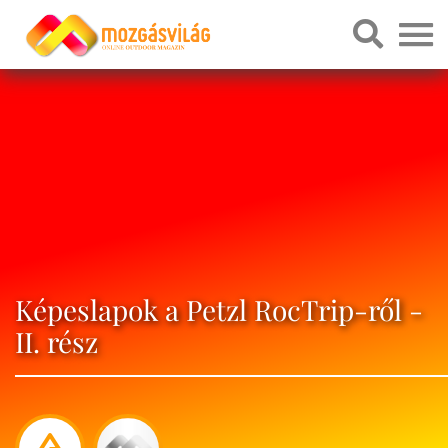
Képeslapok a Petzl RocTrip-ről -
II. rész