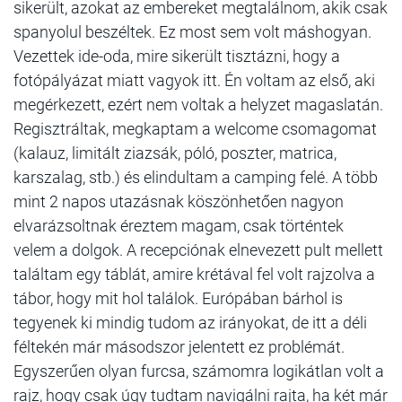
sikerült, azokat az embereket megtalálnom, akik csak
spanyolul beszéltek. Ez most sem volt máshogyan.
Vezettek ide-oda, mire sikerült tisztázni, hogy a
fotópályázat miatt vagyok itt. Én voltam az első, aki
megérkezett, ezért nem voltak a helyzet magaslatán.
Regisztráltak, megkaptam a welcome csomagomat
(kalauz, limitált ziazsák, póló, poszter, matrica,
karszalag, stb.) és elindultam a camping felé. A több
mint 2 napos utazásnak köszönhetően nagyon
elvarázsoltnak éreztem magam, csak történtek
velem a dolgok. A recepciónak elnevezett pult mellett
találtam egy táblát, amire krétával fel volt rajzolva a
tábor, hogy mit hol találok. Európában bárhol is
tegyenek ki mindig tudom az irányokat, de itt a déli
féltekén már másodszor jelentett ez problémát.
Egyszerűen olyan furcsa, számomra logikátlan volt a
rajz, hogy csak úgy tudtam navigálni rajta, ha két már