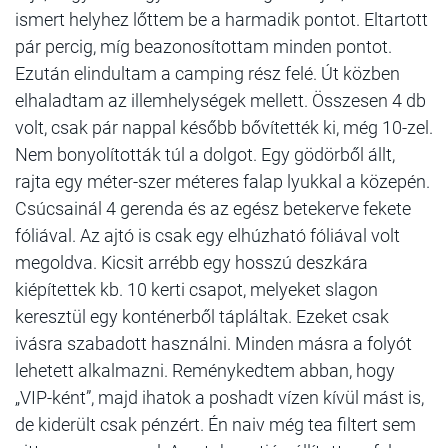
ismert helyhez lőttem be a harmadik pontot. Eltartott
pár percig, míg beazonosítottam minden pontot.
Ezután elindultam a camping rész felé. Út közben
elhaladtam az illemhelységek mellett. Összesen 4 db
volt, csak pár nappal később bővítették ki, még 10-zel.
Nem bonyolították túl a dolgot. Egy gödörből állt,
rajta egy méter-szer méteres falap lyukkal a közepén.
Csúcsainál 4 gerenda és az egész betekerve fekete
fóliával. Az ajtó is csak egy elhúzható fóliával volt
megoldva. Kicsit arrébb egy hosszú deszkára
kiépítettek kb. 10 kerti csapot, melyeket slagon
keresztül egy konténerből tápláltak. Ezeket csak
ivásra szabadott használni. Minden másra a folyót
lehetett alkalmazni. Reménykedtem abban, hogy
„VIP-ként”, majd ihatok a poshadt vízen kívül mást is,
de kiderült csak pénzért. Én naiv még tea filtert sem