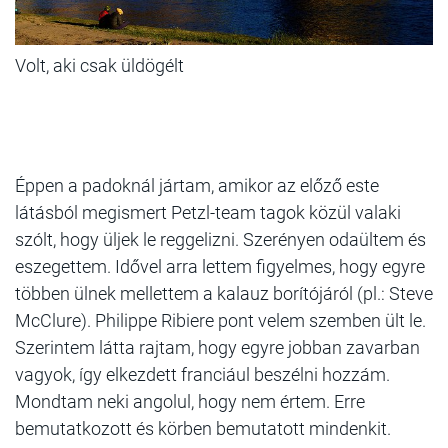
Volt, aki csak üldögélt
Éppen a padoknál jártam, amikor az előző este
látásból megismert Petzl-team tagok közül valaki
szólt, hogy üljek le reggelizni. Szerényen odaültem és
eszegettem. Idővel arra lettem figyelmes, hogy egyre
többen ülnek mellettem a kalauz borítójáról (pl.: Steve
McClure). Philippe Ribiere pont velem szemben ült le.
Szerintem látta rajtam, hogy egyre jobban zavarban
vagyok, így elkezdett franciául beszélni hozzám.
Mondtam neki angolul, hogy nem értem. Erre
bemutatkozott és körben bemutatott mindenkit.