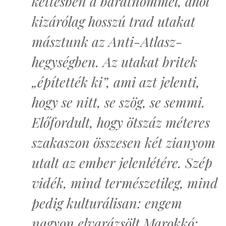
kettesben a barátnőmmel, ahol
kizárólag hosszú trad utakat
másztunk az Anti-Atlasz-
hegységben. Az utakat britek
„építették ki”, ami azt jelenti,
hogy se nitt, se szög, se semmi.
Előfordult, hogy ötszáz méteres
szakaszon összesen két zianyom
utalt az ember jelenlétére. Szép
vidék, mind természetileg, mind
pedig kulturálisan: engem
nagyon elvarázsölt Marokkó: