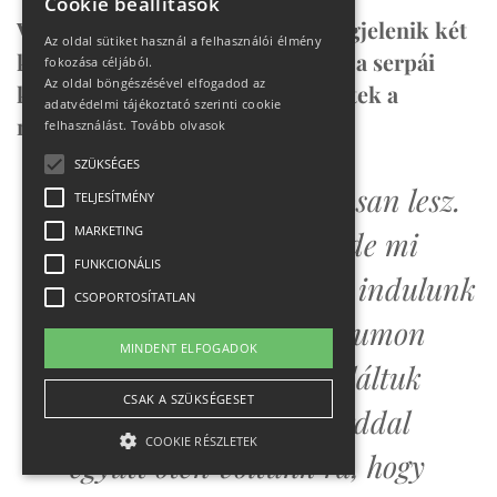
Cookie beállítások
Van olyan forgatókönyv, hogy megjelenik két
Az oldal sütiket használ a felhasználói élmény
kereskedelmi expedíció, akiknek a serpái
fokozása céljából.
Az oldal böngészésével elfogadod az
kikötelezik az utat, átvállalva tőletek a
adatvédelmi tájékoztató szerinti cookie
munkát?
felhasználást.
Tovább olvasok
SZÜKSÉGES
Klein Dávid: Egy biztosan lesz.
TELJESÍTMÉNY
MARKETING
Minden elképzelhető, de mi
FUNKCIONÁLIS
inkább a tavalyi évből indulunk
CSOPORTOSÍTATLAN
ki, amikor a Gasherbrumon
MINDENT ELFOGADOK
abban a helyzetben találtuk
CSAK A SZÜKSÉGESET
magunkat, hogy Szilárddal
COOKIE RÉSZLETEK
együtt öten voltunk rá, hogy