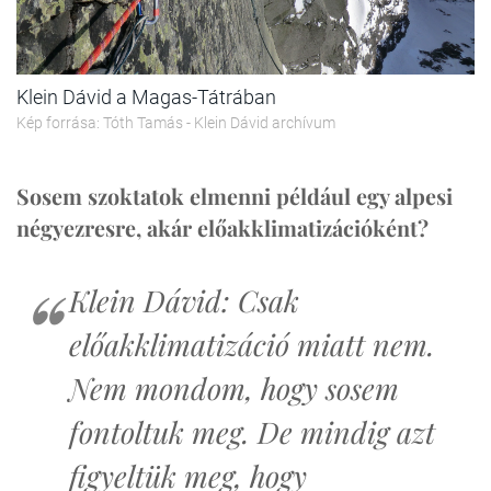
Klein Dávid a Magas-Tátrában
Kép forrása: Tóth Tamás - Klein Dávid archívum
Sosem szoktatok elmenni például egy alpesi
négyezresre, akár előakklimatizációként?
Klein Dávid: Csak
előakklimatizáció miatt nem.
Nem mondom, hogy sosem
fontoltuk meg. De mindig azt
figyeltük meg, hogy