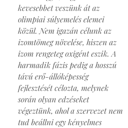
kevesebbet veszünk át az
olimpiai súlyemelés elemei
közül. Nem igazán célunk az
izomtömeg növelése, hiszen az
izom rengeteg oxigént eszik. A
harmadik fázis pedig a hosszú
távú erő-állóképesség
fejlesztését célozta, melynek
során olyan edzéseket
végeztünk, ahol a szervezet nem
tud beállni egy kényelmes