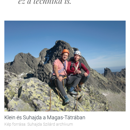
ez a technika is.
Klein és Suhajda a Magas-Tátrában
Kép forrása: Suhajda Szilárd archívum