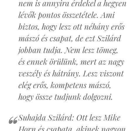
nem is annyira érdekel a hegyen
lévők pontos összetétele. Ami
biztos, hogy lesz ott néhány erős
mászó és csapat, de ezt Szilárd
jobban tudja. Nem lesz tömeg,
és ennek örülünk, mert az nagy
veszély és hátrány. Lesz viszont
elég erős, kompetens mászó,
hogy össze tudjunk dolgozni.
Suhajda Szilárd: Ott lesz Mike
Horn és csapata, akinek nagyon