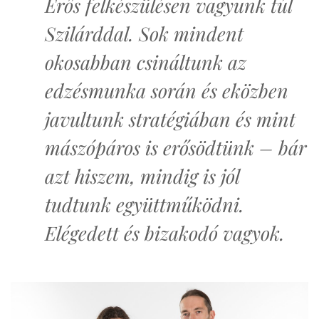
Erős felkészülésen vagyunk túl
Szilárddal. Sok mindent
okosabban csináltunk az
edzésmunka során és eközben
javultunk stratégiában és mint
mászópáros is erősödtünk – bár
azt hiszem, mindig is jól
tudtunk együttműködni.
Elégedett és bizakodó vagyok.