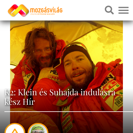
K2: Klein és Suhajda indulásra
kész Hír