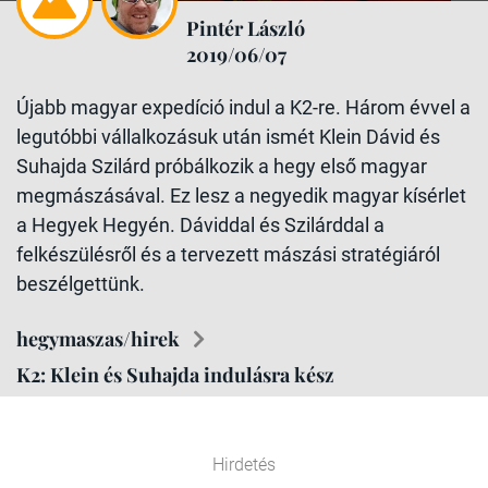
Pintér László
2019/06/07
Újabb magyar expedíció indul a K2-re. Három évvel a
legutóbbi vállalkozásuk után ismét Klein Dávid és
Suhajda Szilárd próbálkozik a hegy első magyar
megmászásával. Ez lesz a negyedik magyar kísérlet
a Hegyek Hegyén. Dáviddal és Szilárddal a
felkészülésről és a tervezett mászási stratégiáról
beszélgettünk.
hegymaszas/hirek
K2: Klein és Suhajda indulásra kész
Hirdetés