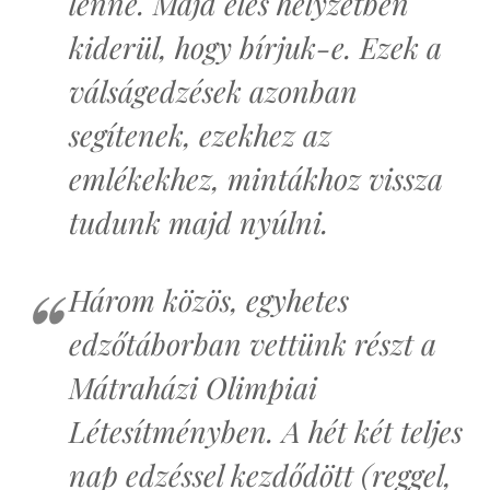
lenne. Majd éles helyzetben
kiderül, hogy bírjuk-e. Ezek a
válságedzések azonban
segítenek, ezekhez az
emlékekhez, mintákhoz vissza
tudunk majd nyúlni.
Három közös, egyhetes
edzőtáborban vettünk részt a
Mátraházi Olimpiai
Létesítményben. A hét két teljes
nap edzéssel kezdődött (reggel,