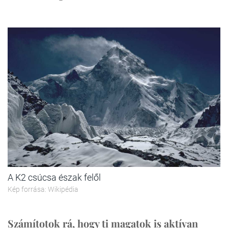
A K2 csúcsa észak felől
Kép forrása: Wikipédia
Számítotok rá, hogy ti magatok is aktívan