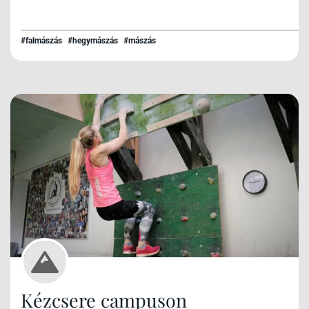
#falmászás
#hegymászás
#mászás
Kézcsere campuson