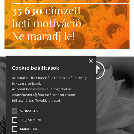
35 630
címzett
heti motiváció
Ne maradj le!
×
Cookie beállítások
Az oldal sütiket használ a felhasználói élmény
fokozása céljából.
Az oldal böngészésével elfogadod az
Adatvédelem
adatvédelmi tájékoztató szerinti cookie
felhasználást.
Tovább olvasok
Állásajánlatok
SZÜKSÉGES
TELJESÍTMÉNY
Impresszum-kapcsolat
MARKETING