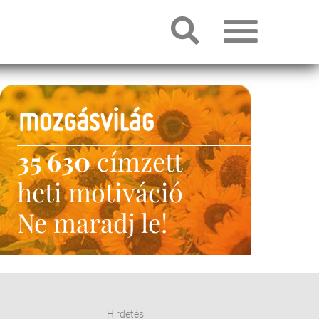
35 630
címzett
heti motiváció
Ne maradj le!
Hirdetés