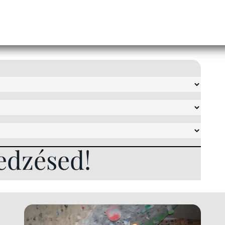
edzésed!