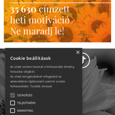
35 630
címzett
heti motiváció
Ne maradj le!
×
Cookie beállítások
Az oldal sütiket használ a felhasználói élmény
fokozása céljából.
Az oldal böngészésével elfogadod az
Adatvédelem
adatvédelmi tájékoztató szerinti cookie
felhasználást.
Tovább olvasok
Állásajánlatok
SZÜKSÉGES
TELJESÍTMÉNY
Impresszum-kapcsolat
MARKETING