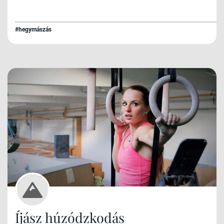
#hegymászás
Íjász húzódzkodás