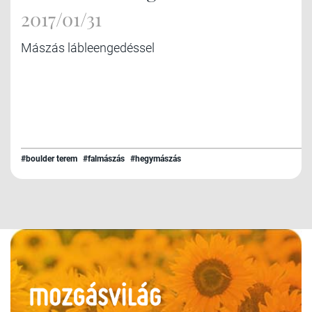
2017/01/31
Mászás lábleengedéssel
#boulder terem
#falmászás
#hegymászás