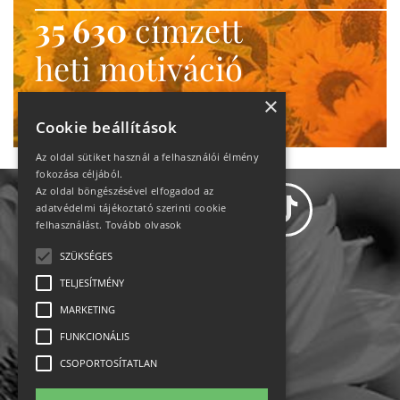
35 630
címzett
heti motiváció
Ne maradj le!
×
Cookie beállítások
Az oldal sütiket használ a felhasználói élmény
fokozása céljából.
Az oldal böngészésével elfogadod az
adatvédelmi tájékoztató szerinti cookie
felhasználást.
Tovább olvasok
SZÜKSÉGES
Adatvédelem
TELJESÍTMÉNY
MARKETING
Állásajánlatok
FUNKCIONÁLIS
Impresszum-kapcsolat
CSOPORTOSÍTATLAN