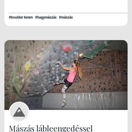
#boulder terem
#hegymászás
#mászás
Mászás lábleengedéssel