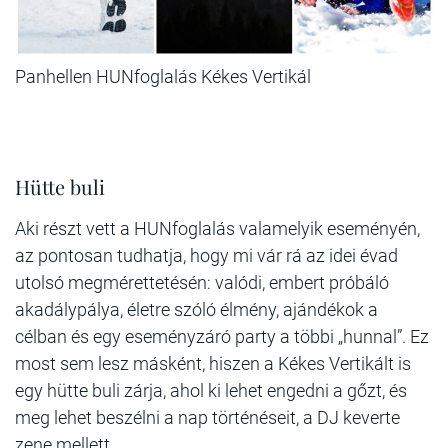
Panhellen HUNfoglalás Kékes Vertikál
Hütte buli
Aki részt vett a HUNfoglalás valamelyik eseményén,
az pontosan tudhatja, hogy mi vár rá az idei évad
utolsó megmérettetésén: valódi, embert próbáló
akadálypálya, életre szóló élmény, ajándékok a
célban és egy eseményzáró party a többi „hunnal”. Ez
most sem lesz másként, hiszen a Kékes Vertikált is
egy hütte buli zárja, ahol ki lehet engedni a gőzt, és
meg lehet beszélni a nap történéseit, a DJ keverte
zene mellett.