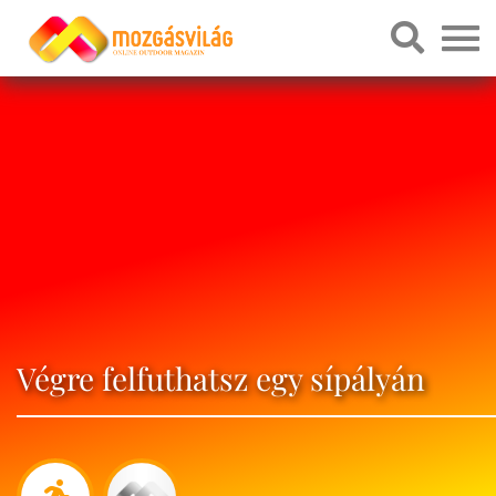
Végre felfuthatsz egy sípályán