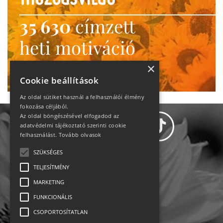
35 630
címzett
heti motiváció
Ne maradj le!
×
Cookie beállítások
Az oldal sütiket használ a felhasználói élmény
fokozása céljából.
Az oldal böngészésével elfogadod az
adatvédelmi tájékoztató szerinti cookie
felhasználást.
Tovább olvasok
SZÜKSÉGES
Adatvédelem
TELJESÍTMÉNY
MARKETING
Állásajánlatok
FUNKCIONÁLIS
Impresszum-kapcsolat
CSOPORTOSÍTATLAN