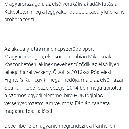
Magyarországon: az első vertikális akadályfutás a
Kékestetőn még a leggyakorlottabb akadályfutókat is
próbára teszi.
Az akadályfutás mind népszerűbb sport
Magyarországon, elsősorban Fábián Miklósnak
köszönhetően, akinek nevéhez fűződik az első ilyen
jellegű hazai verseny. Ő volt a 2013-as Pósteleki
Fighter’s Run egyik megálmodója, majd az első hazai
Spartan Race főszervezője. 2014-ben megalapította
a számos egyedi elemmel bíró HUNfoglalás
versenysorozatot, amivel most Fábián csapata
magasra teszi a lécet.
December 3-án ugyanis megrendezik a Panhellen