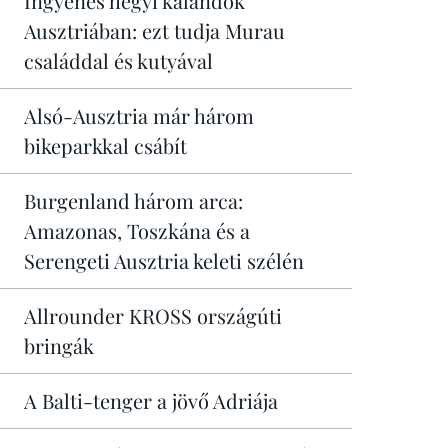
Ingyenes hegyi kalandok
Ausztriában: ezt tudja Murau
családdal és kutyával
Alsó-Ausztria már három
bikeparkkal csábít
Burgenland három arca:
Amazonas, Toszkána és a
Serengeti Ausztria keleti szélén
Allrounder KROSS országúti
bringák
A Balti-tenger a jövő Adriája