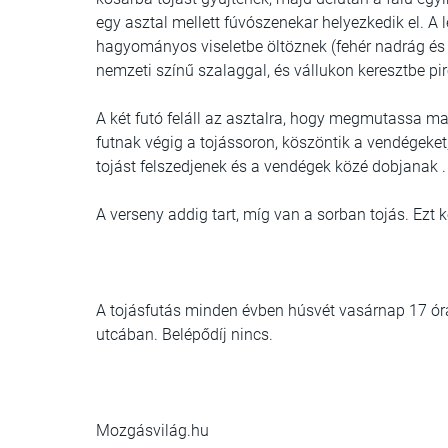
egy asztal mellett fúvószenekar helyezkedik el. A l
hagyományos viseletbe öltöznek (fehér nadrág és i
nemzeti színű szalaggal, és vállukon keresztbe pi
A két futó feláll az asztalra, hogy megmutassa m
futnak végig a tojássoron, köszöntik a vendégeket
tojást felszedjenek és a vendégek közé dobjanak .
A verseny addig tart, míg van a sorban tojás. Ezt 
A tojásfutás minden évben húsvét vasárnap 17 ór
utcában. Belépődíj nincs.
Mozgásvilág.hu