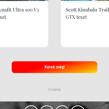
nafit Ultra 100 V3
Scott Kinabalu Trail
szt
GTX teszt
Kérek még!
Hirdetés