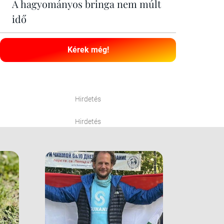
A hagyományos bringa nem múlt
idő
Kérek még!
Hirdetés
Hirdetés