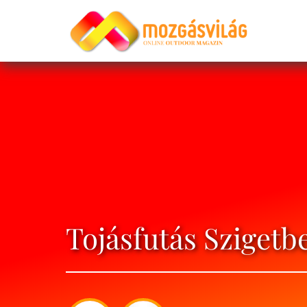
Tojásfutás Szigetb