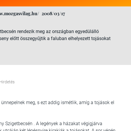
w.mozgasvilag.hu/
2008/03/17
etbecsén rendezik meg az országban egyedülálló
seny előtt összegyűjtik a faluban elhelyezett tojásokat
Hirdetés
 ünnepelnek meg, s ezt addig ismétlik, amíg a tojások el
y Szigetbecsén . A legények a házakat végigjárva
k utcáján két lépésnyire kirakják a tojásokat. A sor végén