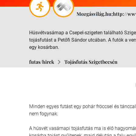
Mozgásvilág.hu;http://ww
Húsvétvasárnap a Csepel-szigeten található Szig
tojásfutást a Petőfi Sándor utcában. A futók a ver
egy kosárban.
futas/hirek
Tojásfutás Szigetbecsén
Minden egyes futást egy pohár fröccsel és tánccal
nem fogynak.
A húsvét vasárnapi tojásfutás ma is élő hagyomán
kosárba tojást gyűjtenek, majd délután a falu egyi