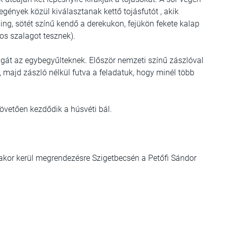
egények közül kiválasztanak kettő tojásfutót , akik
ng, sötét színű kendő a derekukon, fejükön fekete kalap
ros szalagot tesznek).
agát az egybegyűlteknek. Először nemzeti színű zászlóval
, majd zászló nélkül futva a feladatuk, hogy minél több
követően kezdődik a húsvéti bál.
akor kerül megrendezésre Szigetbecsén a Petőfi Sándor