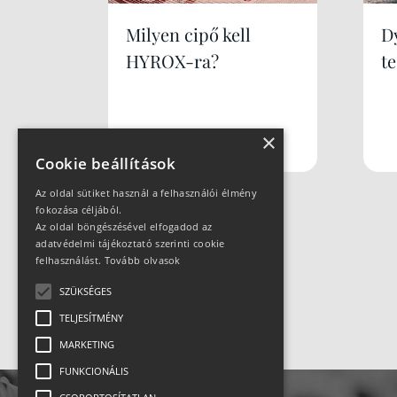
Milyen cipő kell
Dy
HYROX-ra?
te
×
Cookie beállítások
Az oldal sütiket használ a felhasználói élmény
fokozása céljából.
Az oldal böngészésével elfogadod az
adatvédelmi tájékoztató szerinti cookie
felhasználást.
Tovább olvasok
SZÜKSÉGES
TELJESÍTMÉNY
MARKETING
FUNKCIONÁLIS