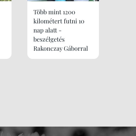
Több mint 1200
kilométert futni 10
nap alatt -
beszélgetés
Rakonczay Gáborral