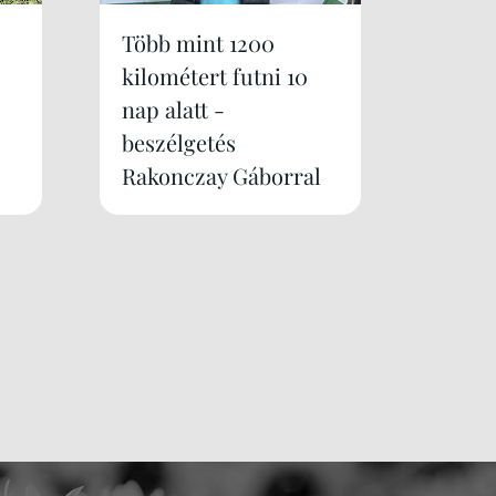
Több mint 1200
kilométert futni 10
nap alatt -
beszélgetés
Rakonczay Gáborral