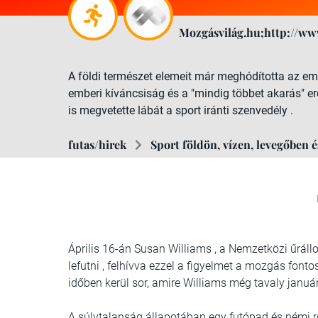
Mozgásvilág.hu;http://ww
A földi természet elemeit már meghódította az embe
emberi kíváncsiság és a "mindig többet akarás" 
is megvetette lábát a sport iránti szenvedély .
futas/hirek
Sport földön, vízen, levegőben 
Április 16-án Susan Williams , a Nemzetközi űráll
lefutni , felhívva ezzel a figyelmet a mozgás fo
időben kerül sor, amire Williams még tavaly janu
A súlytalanság állapotában egy futópad és némi rö