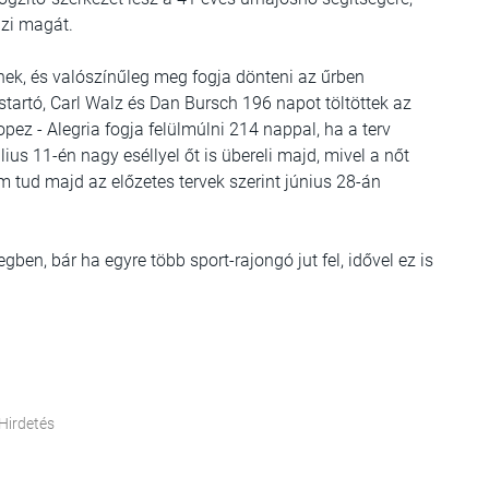
zi magát.
nek, és valószínűleg meg fogja dönteni az űrben
startó, Carl Walz és Dan Bursch 196 napot töltöttek az
pez - Alegria fogja felülmúlni 214 nappal, ha a terv
úlius 11-én nagy eséllyel őt is übereli majd, mivel a nőt
m tud majd az előzetes tervek szerint június 28-án
gben, bár ha egyre több sport-rajongó jut fel, idővel ez is
Hirdetés