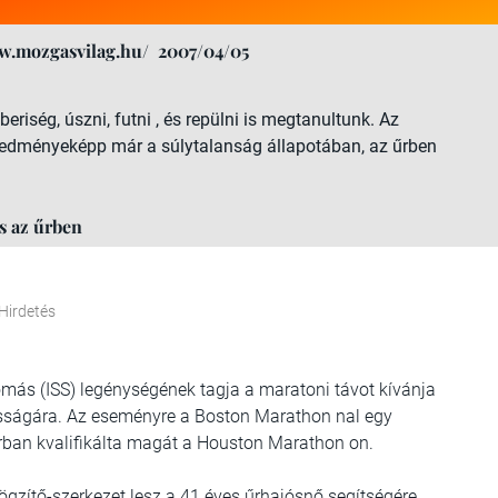
w.mozgasvilag.hu/
2007/04/05
riség, úszni, futni , és repülni is megtanultunk. Az
eredményeképp már a súlytalanság állapotában, az űrben
és az űrben
Hirdetés
omás (ISS) legénységének tagja a maratoni távot kívánja
ntosságára. Az eseményre a Boston Marathon nal egy
árban kvalifikálta magát a Houston Marathon on.
gzítő-szerkezet lesz a 41 éves űrhajósnő segítségére,