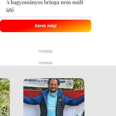
A hagyományos bringa nem múlt
idő
Kérek még!
Hirdetés
Hirdetés