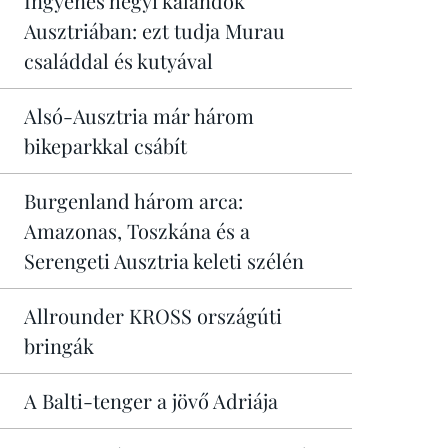
Ingyenes hegyi kalandok
Ausztriában: ezt tudja Murau
családdal és kutyával
Alsó-Ausztria már három
bikeparkkal csábít
Burgenland három arca:
Amazonas, Toszkána és a
Serengeti Ausztria keleti szélén
Allrounder KROSS országúti
bringák
A Balti-tenger a jövő Adriája