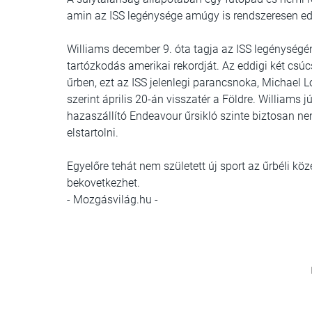
amin az ISS legénysége amúgy is rendszeresen ed
Williams december 9. óta tagja az ISS legénységé
tartózkodás amerikai rekordját. Az eddigi két csúc
űrben, ezt az ISS jelenlegi parancsnoka, Michael Lo
szerint április 20-án visszatér a Földre. Williams j
hazaszállító Endeavour űrsikló szinte biztosan ne
elstartolni.
Egyelőre tehát nem született új sport az űrbéli köze
bekovetkezhet.
- Mozgásvilág.hu -