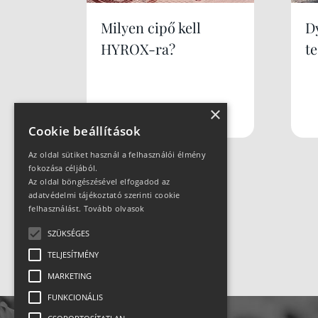
Milyen cipő kell
Dy
HYROX-ra?
te
×
Cookie beállítások
Az oldal sütiket használ a felhasználói élmény
fokozása céljából.
Az oldal böngészésével elfogadod az
adatvédelmi tájékoztató szerinti cookie
felhasználást.
Tovább olvasok
SZÜKSÉGES
TELJESÍTMÉNY
MARKETING
FUNKCIONÁLIS