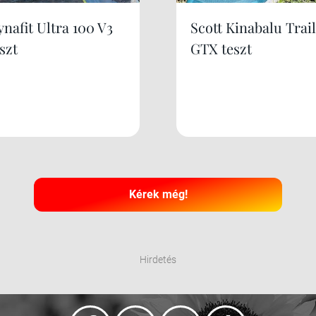
nafit Ultra 100 V3
Scott Kinabalu Trail
szt
GTX teszt
Kérek még!
Hirdetés