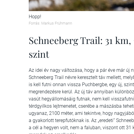
Hopp!
Forrás: Markus Frühmann
Schneeberg Trail: 31 km,
szint
Az idei év nagy változása, hogy a pár éve már új
Schneeberg Trail névre keresztelt táv mellett, mel
is kell futni onnan vissza Puchbergbe, egy új, szin
megrendezésre kerül. Az új táv annyiban különbö
vasút hegyállomásáig futnak, nem kell visszafut
térdgyilkos lejtmenetet, cserébe a mászásba tehet
ugyanaz, 2100 méter, ami tekintve, hogy nagyjáb
a gyakorlott terepfutóknak is. Az „eredeti” Schnee
a cél a hegyen volt, nem a faluban, viszont ott 31 