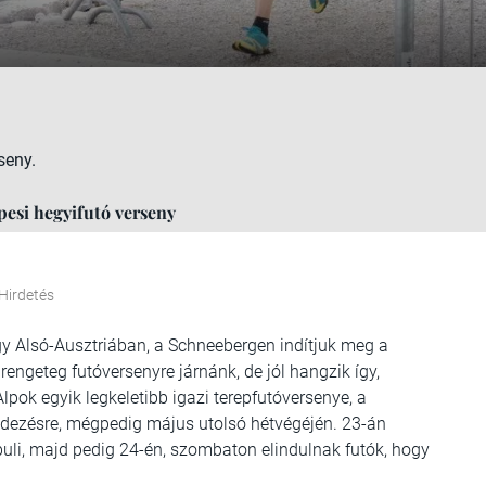
seny.
pesi hegyifutó verseny
Hirdetés
y Alsó-Ausztriában, a Schneebergen indítjuk meg a
ngeteg futóversenyre járnánk, de jól hangzik így,
lpok egyik legkeletibb igazi terepfutóversenye, a
dezésre, mégpedig május utolsó hétvégéjén. 23-án
buli, majd pedig 24-én, szombaton elindulnak futók, hogy