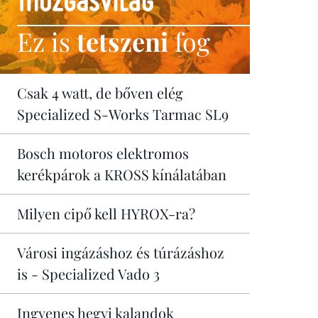
Ez is
tetszeni
fog
Csak 4 watt, de bőven elég
Specialized S-Works Tarmac SL9
Bosch motoros elektromos
kerékpárok a KROSS kínálatában
Milyen cipő kell HYROX-ra?
Városi ingázáshoz és túrázáshoz
is - Specialized Vado 3
Ingyenes hegyi kalandok