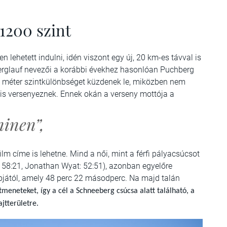
1200 szint
 lehetett indulni, idén viszont egy új, 20 km-es távval is
eberglauf nevezői a korábbi évekhez hasonlóan Puchberg
 méter szintkülönbséget küzdenek le, miközben nem
 is versenyeznek. Ennek okán a verseny mottója a
inen”,
ilm címe is lehetne. Mind a női, mint a férfi pályacsúcsot
: 58:21, Jonathan Wyat: 52:51), azonban egyelőre
bjától, amely 48 perc 22 másodperc. Na majd talán
meneteket, így a cél a Schneeberg csúcsa alatt található, a
ajtterületre.