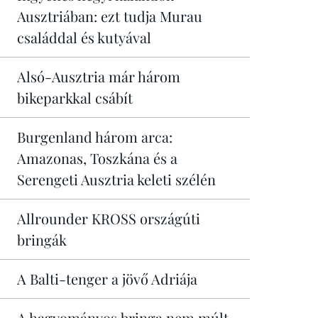
Ausztriában: ezt tudja Murau
családdal és kutyával
Alsó-Ausztria már három
bikeparkkal csábít
Burgenland három arca:
Amazonas, Toszkána és a
Serengeti Ausztria keleti szélén
Allrounder KROSS országúti
bringák
A Balti-tenger a jövő Adriája
A hagyományos bringa nem múlt