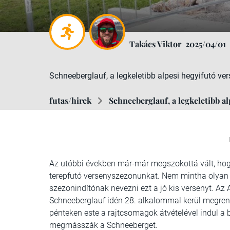
Takács Viktor
2025/04/01
Schneeberglauf, a legkeletibb alpesi hegyifutó ver
futas/hirek
Schneeberglauf, a legkeletibb al
Az utóbbi években már-már megszokottá vált, hog
terepfutó versenyszezonunkat. Nem mintha olyan re
szezonindítónak nevezni ezt a jó kis versenyt. Az A
Schneeberglauf idén 28. alkalommal kerül megren
pénteken este a rajtcsomagok átvételével indul a 
megmásszák a Schneeberget.