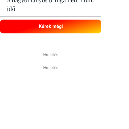
idő
Kérek még!
Hirdetés
Hirdetés