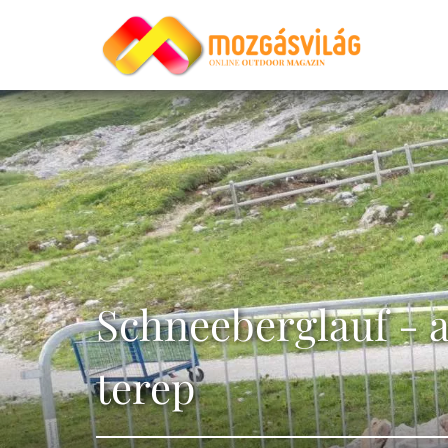
Schneeberglauf - a
terep