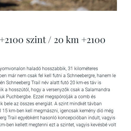
 +2100 szint / 20 km +2100
 nyomvonalon haladó hosszabbik, 31 kilométeres
yben már nem csak fel kell futni a Schneebergre, hanem le
tén Schneeberg Trail név alatt futó 20 km-es táv is
zik a hosszútól, hogy a versenyzők csak a Salamandra
niuk Puchbergbe. Ezzel megspórolják a comb és
ik bele az összes energiát. A szint mindkét távban
ól 15 km-ben kell megmászni, igencsak kemény dió még
berg Trail egyébként hasonló koncepcióban indult, vagyis
km-ben kellett megtenni ezt a szintet, vagyis kevésbé volt