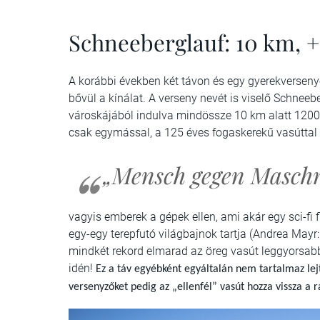
Schneeberglauf: 10 km, +
A korábbi években két távon és egy gyerekversenyen
bővül a kínálat. A verseny nevét is viselő Schne
városkájából indulva mindössze 10 km alatt 1200
csak egymással, a 125 éves fogaskerekű vasúttal
„Mensch gegen Maschn
vagyis emberek a gépek ellen, ami akár egy sci-fi f
egy-egy terepfutó világbajnok tartja (Andrea Mayr
mindkét rekord elmarad az öreg vasút leggyorsab
idén!
Ez a táv egyébként egyáltalán nem tartalmaz lejt
versenyzőket pedig az „ellenfél” vasút hozza vissza a r