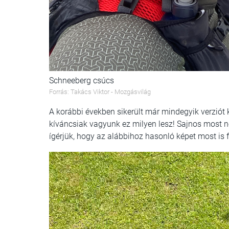
Schneeberg csúcs
Forrás: Takács Viktor - Mozgásvilág
A korábbi években sikerült már mindegyik verziót k
kíváncsiak vagyunk ez milyen lesz! Sajnos most n
ígérjük, hogy az alábbihoz hasonló képet most is 