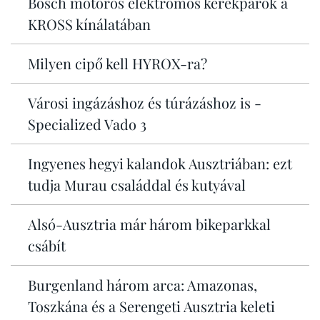
Bosch motoros elektromos kerékpárok a
KROSS kínálatában
Milyen cipő kell HYROX-ra?
Városi ingázáshoz és túrázáshoz is -
Specialized Vado 3
Ingyenes hegyi kalandok Ausztriában: ezt
tudja Murau családdal és kutyával
Alsó-Ausztria már három bikeparkkal
csábít
Burgenland három arca: Amazonas,
Toszkána és a Serengeti Ausztria keleti