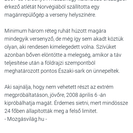
érkező atlétát Norvégiából szállította egy
magánrepülőgép a verseny helyszínére.
Minimum három réteg ruhát húzott magára
mindegyik versenyző, de még így sem akadt köztük
olyan, aki rendesen kimelegedett volna. Szívüket
azonban bőven elöntötte a melegség, amikor a táv
teljesítése után a földrajzi szempontból
meghatározott pontos Északi-sark on ünnepeltek.
Aki sajnálja, hogy nem vehetett részt az extrém
megpróbáltatáson, jövőre, 2008 április 6 -án
kipróbálhatja magát. Érdemes sietni, mert mindössze
24 főben állapították meg a felső limitet.
- Mozgásvilág.hu -