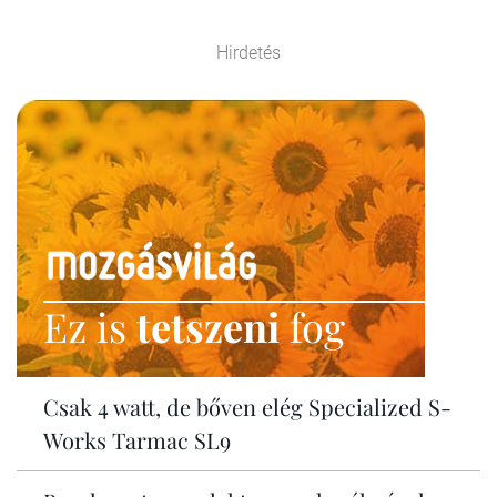
Hirdetés
Ez is
tetszeni
fog
Csak 4 watt, de bőven elég Specialized S-
Works Tarmac SL9