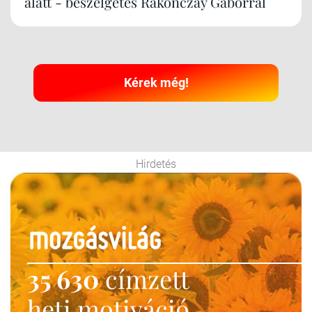
alatt - beszélgetés Rakonczay Gáborral
Kérek még!
Hirdetés
35 630
címzett
heti motiváció