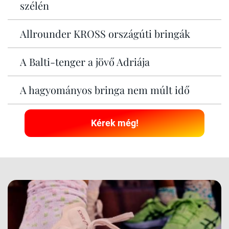
szélén
Allrounder KROSS országúti bringák
A Balti-tenger a jövő Adriája
A hagyományos bringa nem múlt idő
Kérek még!