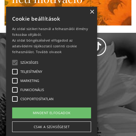
Ne maradj le!
×
Cookie beállítások
Az oldal sütiket használ a felhasználói élmény
fokozása céljából.
Az oldal böngészésével elfogadod az
adatvédelmi tájékoztató szerinti cookie
felhasználást.
Tovább olvasok
SZÜKSÉGES
Adatvédelem
TELJESÍTMÉNY
MARKETING
Állásajánlatok
FUNKCIONÁLIS
Impresszum-kapcsolat
CSOPORTOSÍTATLAN
Jogi nyilatkozat
MINDENT ELFOGADOK
Rólunk
CSAK A SZÜKSÉGESET