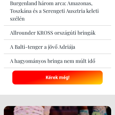
Burgenland három arca: Amazonas,
Toszkána és a Serengeti Ausztria keleti
szélén
Allrounder KROSS országúti bringák
A Balti-tenger a jövő Adriája
A hagyományos bringa nem múlt idő
Kérek még!