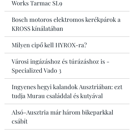
Works Tarmac SL9
Bosch motoros elektromos kerékpárok a
KROSS kínálatában
Milyen cipő kell HYROX-ra?
Városi ingázáshoz és túrázáshoz is -
Specialized Vado 3
Ingyenes hegyi kalandok Ausztriában: ezt
tudja Murau családdal és kutyával
Alsó-Ausztria már három bikeparkkal
csábít