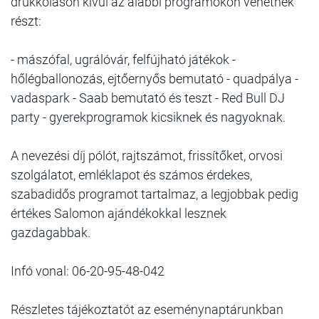
drukkoláson kívül az alábbi programokon vehetnek
részt:
- mászófal, ugrálóvár, felfújható játékok -
hőlégballonozás, ejtőernyős bemutató - quadpálya -
vadaspark - Saab bemutató és teszt - Red Bull DJ
party - gyerekprogramok kicsiknek és nagyoknak.
A nevezési díj pólót, rajtszámot, frissítőket, orvosi
szolgálatot, emléklapot és számos érdekes,
szabadidős programot tartalmaz, a legjobbak pedig
értékes Salomon ajándékokkal lesznek
gazdagabbak.
Infó vonal: 06-20-95-48-042
Részletes tájékoztatót az eseménynaptárunkban