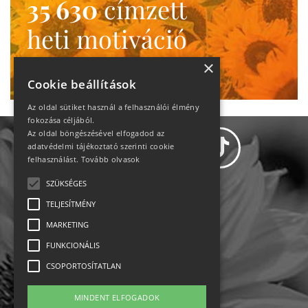
35 630
címzett
heti motiváció
Ne maradj le!
×
Cookie beállítások
Az oldal sütiket használ a felhasználói élmény
fokozása céljából.
Az oldal böngészésével elfogadod az
adatvédelmi tájékoztató szerinti cookie
felhasználást.
Tovább olvasok
SZÜKSÉGES
Adatvédelem
TELJESÍTMÉNY
MARKETING
Állásajánlatok
FUNKCIONÁLIS
Impresszum-kapcsolat
CSOPORTOSÍTATLAN
Jogi nyilatkozat
MINDENT ELFOGADOK