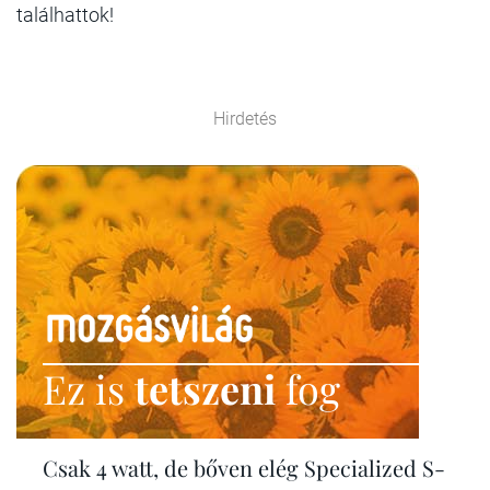
találhattok!
Hirdetés
Ez is
tetszeni
fog
Csak 4 watt, de bőven elég Specialized S-