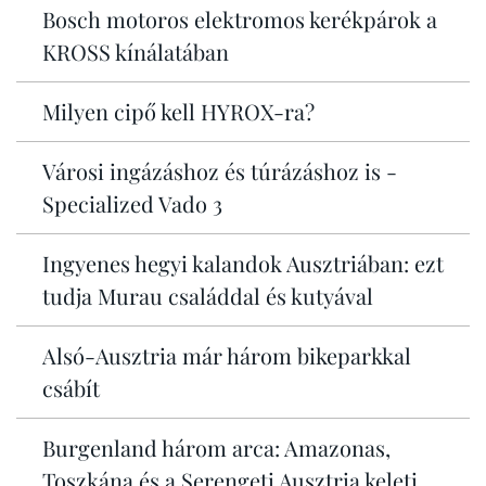
Bosch motoros elektromos kerékpárok a
KROSS kínálatában
Milyen cipő kell HYROX-ra?
Városi ingázáshoz és túrázáshoz is -
Specialized Vado 3
Ingyenes hegyi kalandok Ausztriában: ezt
tudja Murau családdal és kutyával
Alsó-Ausztria már három bikeparkkal
csábít
Burgenland három arca: Amazonas,
Toszkána és a Serengeti Ausztria keleti