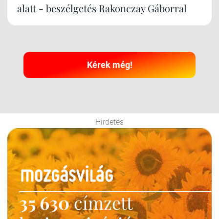
alatt - beszélgetés Rakonczay Gáborral
Kérek még!
Hirdetés
35 630
címzett