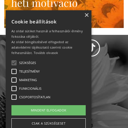
heti motiváció
Ne maradj le!
×
Cookie beállítások
Az oldal sütiket használ a felhasználói élmény
fokozása céljából.
Az oldal böngészésével elfogadod az
adatvédelmi tájékoztató szerinti cookie
felhasználást.
Tovább olvasok
SZÜKSÉGES
Adatvédelem
TELJESÍTMÉNY
MARKETING
Állásajánlatok
FUNKCIONÁLIS
Impresszum-kapcsolat
CSOPORTOSÍTATLAN
Jogi nyilatkozat
MINDENT ELFOGADOK
Rólunk
CSAK A SZÜKSÉGESET