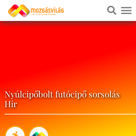
Nyúlcipőbolt futócipő sorsolás
Hír