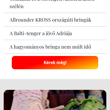
szélén
Allrounder KROSS országúti bringák
A Balti-tenger a jövő Adriája
A hagyományos bringa nem múlt idő
Kérek még!