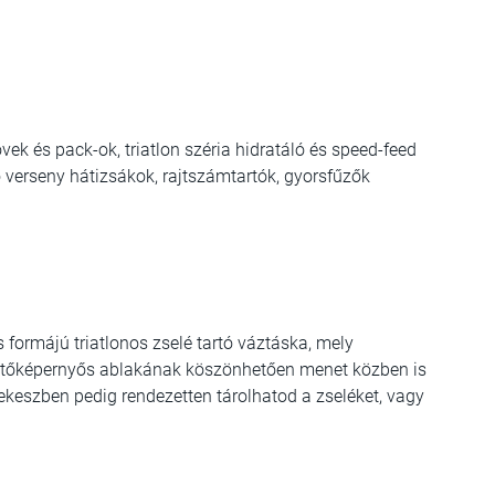
vek és pack-ok, t
riatlon széria hidratáló és speed-feed
ó verseny hátizsákok, r
ajtszámtartók, gyorsfűzők
formájú triatlonos zselé tartó váztáska, mely
rintőképernyős ablakának köszönhetően menet közben is
ekeszben pedig rendezetten tárolhatod a zseléket, vagy