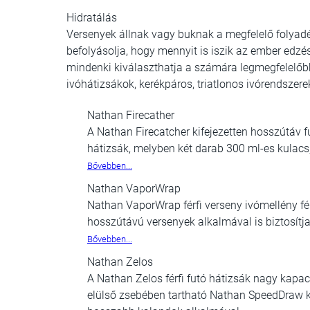
Hidratálás
Versenyek állnak vagy buknak a megfelelő folyadé
befolyásolja, hogy mennyit is iszik az ember edz
mindenki kiválaszthatja a számára legmegfelelőbb
i
vóhátizsákok, k
erékpáros, triatlonos ivórendszere
Nathan Firecather
A Nathan Firecatcher kifejezetten hosszútáv f
hátizsák, melyben két darab 300 ml-es kulacs,
Bővebben...
Nathan VaporWrap
Nathan VaporWrap férfi verseny ivómellény fé
hosszútávú versenyek alkalmával is biztosítj
Bővebben...
Nathan Zelos
A Nathan Zelos férfi futó hátizsák nagy kapaci
elülső zsebében tartható Nathan SpeedDraw ku