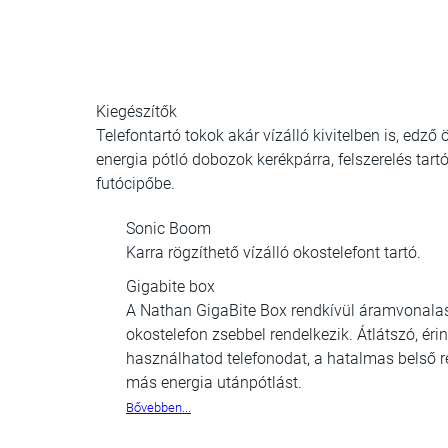
Kiegészítők
Telefontartó tokok akár vízálló kivitelben is,
edző ö
energia pótló dobozok kerékpárra, felszerelés tart
futócipőbe.
Sonic Boom
Karra rögzíthető vízálló okostelefont tartó.
Gigabite box
A Nathan GigaBite Box rendkívül áramvonalas 
okostelefon zsebbel rendelkezik. Átlátszó, é
használhatod telefonodat, a hatalmas belső r
más energia utánpótlást.
Bővebben...