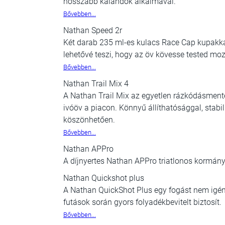
hosszabb kalandok alkalmával.
Bővebben...
Nathan Speed 2r
Két darab 235 ml-es kulacs Race Cap kupakk
lehetővé teszi, hogy az öv kövesse tested mo
Bővebben...
Nathan Trail Mix 4
A Nathan Trail Mix az egyetlen rázkódásmentes
ivóöv a piacon. Könnyű állíthatósággal, stabi
köszönhetően.
Bővebben...
Nathan APPro
A díjnyertes Nathan APPro triatlonos kormány
Nathan Quickshot plus
A Nathan QuickShot Plus egy fogást nem igényl
futások során gyors folyadékbevitelt biztosít.
Bővebben...