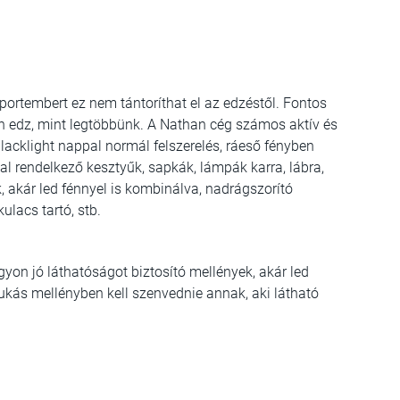
 sportembert ez nem tántoríthat el az edzéstől. Fontos
an edz, mint legtöbbünk. A Nathan cég számos aktív és
lacklight nappal normál felszerelés, ráeső fényben
al rendelkező kesztyűk, sapkák, lámpák karra, lábra,
, akár led fénnyel is kombinálva, nadrágszorító
ulacs tartó, stb.
yon jó láthatóságot biztosító mellények, akár led
kukás mellényben kell szenvednie annak, aki látható