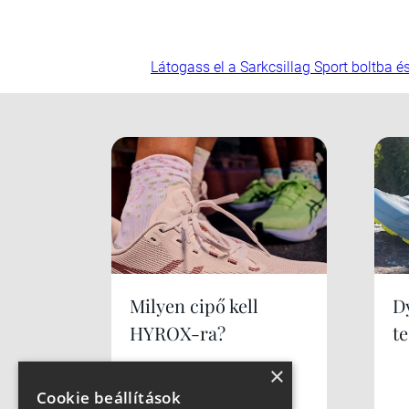
Látogass el a Sarkcsillag Sport boltba 
Milyen cipő kell
Dy
HYROX-ra?
te
×
Cookie beállítások