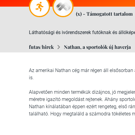
(x) - Támogatott tartalom
Láthatósági és ivórendszerek futóknak és állókép
futas/hirek
Nathan, a sportolók új haverja
Az amerikai Nathan cég már régen áll elsősorban 
is.
Alapvetően minden termékük dizájnos, jó megjelen
méretre igazító megoldást rejtenek. Ahány sportoló, 
Nathan kínálatában éppen ezért rengeteg, első r
található. Hogy megtaláld a számodra tökéletes 