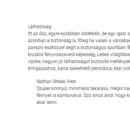
Láthatóság
Itt az ősz, egyre korábban sötétedik, de egy igazi
azonban a biztonság is, főleg ha valaki a városb
passzív eszközzel segít a biztonságos sportban:
B
brutális fényvisszaverő képesség,
Ledes világításs
cipőre,
nagyon jó láthatóságot biztosító mellények
bringázáshoz, karra szerelhető pénztárca, kézi ivók
Nathan Streak Vest
Szuper könnyű, minimális takarású, mégis nag
fénnyel is kombinálva. Szó sincs arról, hogy 
akar lenni.