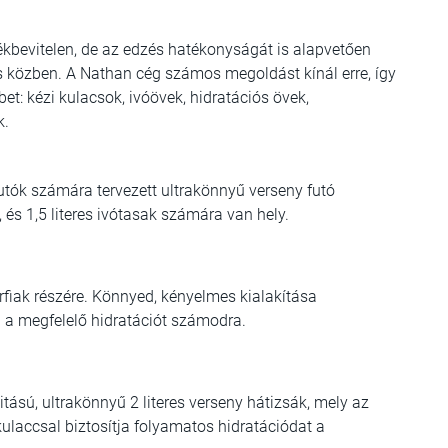
kbevitelen, de az edzés hatékonyságát is alapvetően
és közben. A Nathan cég számos megoldást kínál erre, így
et: k
ézi kulacsok, i
vóövek, h
idratációs övek,
k.
utók számára tervezett ultrakönnyű verseny futó
 és 1,5 literes ivótasak számára van hely.
rfiak részére. Könnyed, kényelmes kialakítása
a a megfelelő hidratációt számodra.
tású, ultrakönnyű 2 literes verseny hátizsák, mely az
laccsal biztosítja folyamatos hidratációdat a