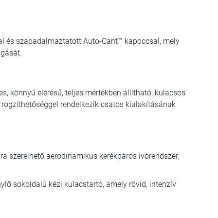
al és szabadalmaztatott Auto-Cant™ kapoccsal, mely
zgását.
, könnyű elérésű, teljes mértékben állítható, kulacsos
l rögzíthetőséggel rendelkezik csatos kialakításának
ra szerelhető aerodinamikus kerékpáros ivórendszer.
ő sokoldalú kézi kulacstartó, amely rövid, intenzív