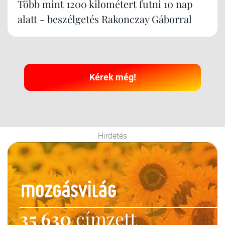
Több mint 1200 kilométert futni 10 nap
alatt - beszélgetés Rakonczay Gáborral
Kérek még!
Hirdetés
35 630
címzett