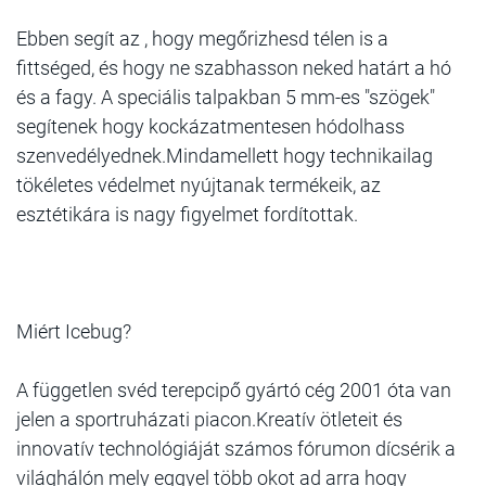
Ebben segít az , hogy megőrizhesd télen is a
fittséged, és hogy ne szabhasson neked határt a hó
és a fagy. A speciális talpakban 5 mm-es "szögek"
segítenek hogy kockázatmentesen hódolhass
szenvedélyednek.Mindamellett hogy technikailag
tökéletes védelmet nyújtanak termékeik, az
esztétikára is nagy figyelmet fordítottak.
Miért Icebug?
A független svéd terepcipő gyártó cég 2001 óta van
jelen a sportruházati piacon.Kreatív ötleteit és
innovatív technológiáját számos fórumon dícsérik a
világhálón mely eggyel több okot ad arra hogy