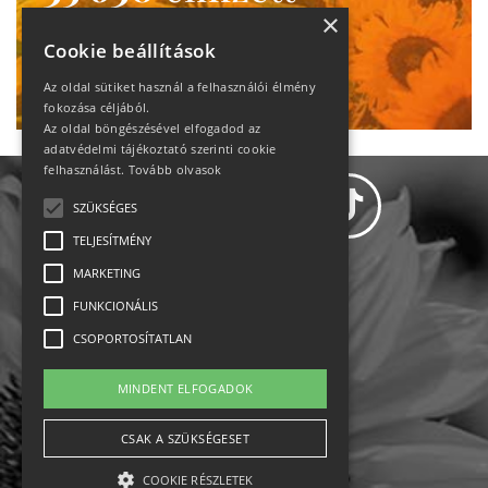
heti motiváció
×
Cookie beállítások
Ne maradj le!
Az oldal sütiket használ a felhasználói élmény
fokozása céljából.
Az oldal böngészésével elfogadod az
adatvédelmi tájékoztató szerinti cookie
felhasználást.
Tovább olvasok
SZÜKSÉGES
TELJESÍTMÉNY
MARKETING
Adatvédelem
FUNKCIONÁLIS
CSOPORTOSÍTATLAN
Állásajánlatok
MINDENT ELFOGADOK
Impresszum-kapcsolat
CSAK A SZÜKSÉGESET
Jogi nyilatkozat
COOKIE RÉSZLETEK