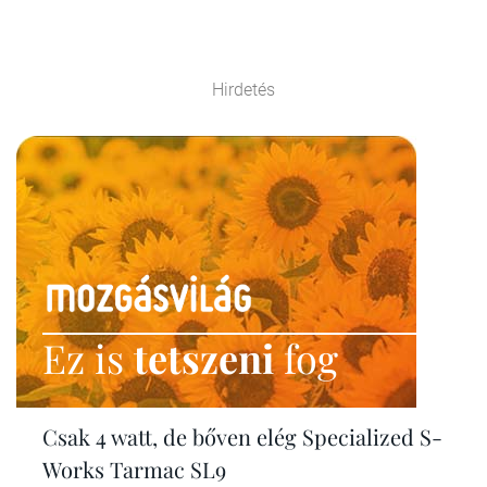
Hirdetés
Ez is
tetszeni
fog
Csak 4 watt, de bőven elég Specialized S-
Works Tarmac SL9