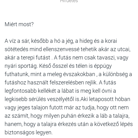
Hirdetés
Miért most?
A víz a sár, később a hó a jég, a hideg és a korai
sötétedés mind ellenszenvessé tehetik akár az utcai,
akár a terepi futást . A futás nem csak tavaszi, vagy
nyári sportág. Késő ősszel és télen is éppúgy
futhatunk, mint a meleg évszakokban , a különbség a
futáshoz használt felszerelésben rejlik. A futás
legfontosabb kellékét a lábat is meg kell óvni a
legkisebb sérülés veszélyétől is.Aki letaposott hóban
vagy jeges talajon futott már az tudja, hogy ott nem
az számít, hogy milyen puhán érkezik a láb a talajra,
hanem, hogy a talajra érkezés után a következő lépés
biztonságos legyen.