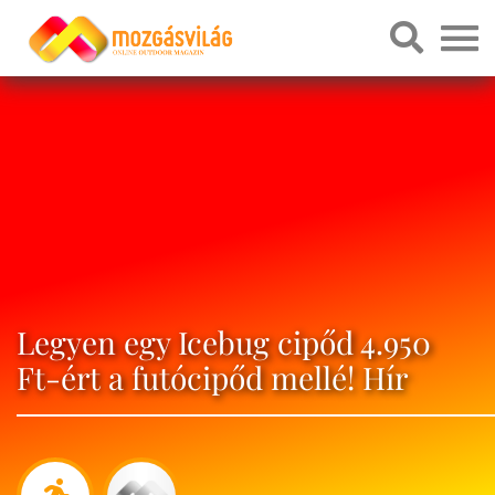
Legyen egy Icebug cipőd 4.950
Ft-ért a futócipőd mellé! Hír