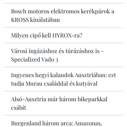
Bosch motoros elektromos kerékpárok a
KROSS kínálatában
Milyen cipő kell HYROX-ra?
Városi ingázáshoz és túrázáshoz is -
Specialized Vado 3
Ingyenes hegyi kalandok Ausztriában: ezt
tudja Murau családdal és kutyával
Alsó-Ausztria már három bikeparkkal
csábít
Burgenland három arca: Amazonas,