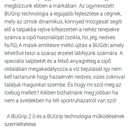
megbízzunk ebben a márkában. Az úgynevezett
BUGrip technológia a legújabb fejlesztése a cégnek,
mely az izmok dinamikus, könnyed mozgását segíti
elő a talpakba rejtve kifejezetten a nehéz terepekre
szánva a cipő használóját (szikla, hó, jég, nedves
fa/fű).A másik említésre méltó újítás a BUGdri amely
lehetővé teszi a száraz érzetet lábfejünk számára. A
speciális talpbetét és a felső anyagréteg a cipő
oldalában megakadályozza a víz bejutását így nem
kell tartanunk hogy hazaérvén nedves, vizes zoknival
találjuk magunkat szembe. És hogy mi szól még az
Icebug mellett? Kikben bízhatnánk meg jobban ha
nem a svédekben ha téli sportruházatról van szó!
A BUGrip 2.0 és a BUGrip technológia működésének
szemléltetése