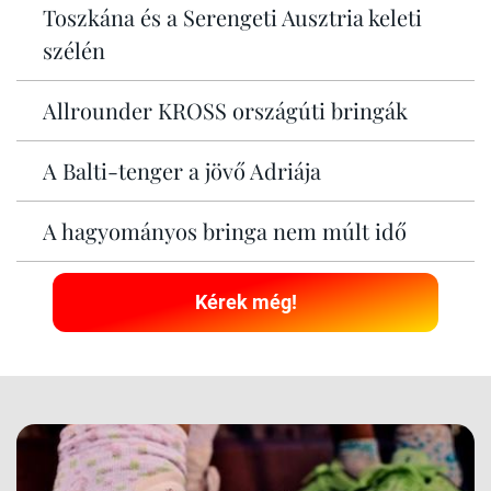
Toszkána és a Serengeti Ausztria keleti
szélén
Allrounder KROSS országúti bringák
A Balti-tenger a jövő Adriája
A hagyományos bringa nem múlt idő
Kérek még!