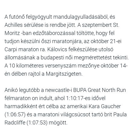
A futónő felgyógyult mandulagyulladásából, és
Achilles sérülése is rendbe jött. A szeptembert St.
Moritz -ban edzőtáborozással töltötte, hogy fel
tudjon készülni őszi maratonjára, az október 21-ei
Carpi maraton ra. Kálovics felkészülése utolsó
állomásának a budapesti női megmérettetést tekinti.
A 10 kilométeres versenyszám mezőnye október 14-
én délben rajtol a Margitszigeten.
Anikó legutóbb a newcastle-i BUPA Great North Run
félmaraton on indult, ahol 1:10:17-es idővel
harmadikként ért célba az amerikai Kara Gaucher
(1:06:57) és a maratoni világcsúcsot tartó brit Paula
Radcliffe (1:07:53) mögött.