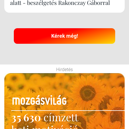
alatt - beszélgetés Rakonczay Gáborral
Kérek még!
Hirdetés
35 630
címzett