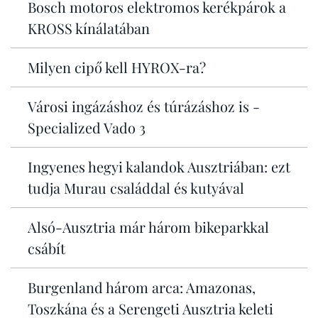
Bosch motoros elektromos kerékpárok a
KROSS kínálatában
Milyen cipő kell HYROX-ra?
Városi ingázáshoz és túrázáshoz is -
Specialized Vado 3
Ingyenes hegyi kalandok Ausztriában: ezt
tudja Murau családdal és kutyával
Alsó-Ausztria már három bikeparkkal
csábít
Burgenland három arca: Amazonas,
Toszkána és a Serengeti Ausztria keleti