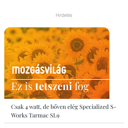
Hirdetés
Ez is
tetszeni
fog
Csak 4 watt, de bőven elég Specialized S-
Works Tarmac SL9