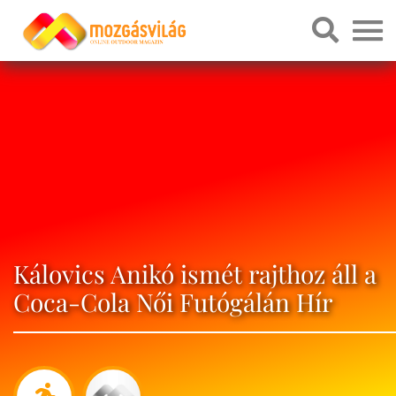
Kálovics Anikó ismét rajthoz áll a
Coca-Cola Női Futógálán Hír