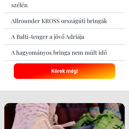
szélén
Allrounder KROSS országúti bringák
A Balti-tenger a jövő Adriája
A hagyományos bringa nem múlt idő
Kérek még!