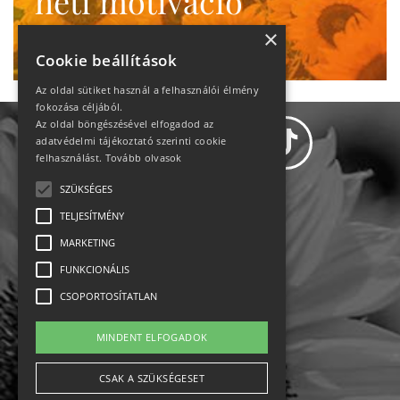
heti motiváció
Ne maradj le!
×
Cookie beállítások
Az oldal sütiket használ a felhasználói élmény
fokozása céljából.
Az oldal böngészésével elfogadod az
adatvédelmi tájékoztató szerinti cookie
felhasználást.
Tovább olvasok
SZÜKSÉGES
Adatvédelem
TELJESÍTMÉNY
MARKETING
Állásajánlatok
FUNKCIONÁLIS
Impresszum-kapcsolat
CSOPORTOSÍTATLAN
Jogi nyilatkozat
MINDENT ELFOGADOK
Rólunk
CSAK A SZÜKSÉGESET