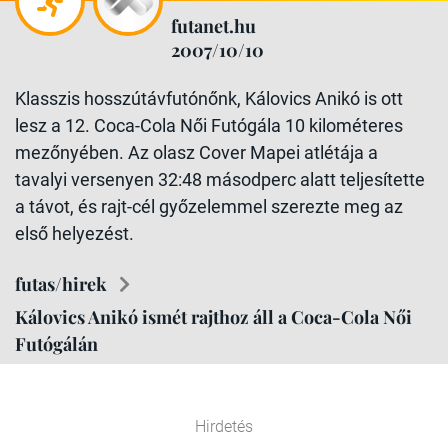
futanet.hu
2007/10/10
Klasszis hosszútávfutónőnk, Kálovics Anikó is ott
lesz a 12. Coca-Cola Női Futógála 10 kilométeres
mezőnyében. Az olasz Cover Mapei atlétája a
tavalyi versenyen 32:48 másodperc alatt teljesítette
a távot, és rajt-cél győzelemmel szerezte meg az
első helyezést.
futas/hirek
Kálovics Anikó ismét rajthoz áll a Coca-Cola Női
Futógálán
Hirdetés