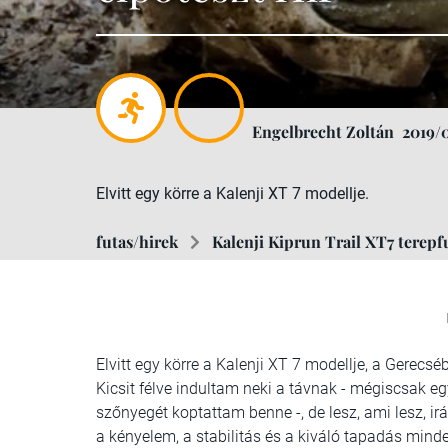
Engelbrecht Zoltán
2019/
Elvitt egy körre a Kalenji XT 7 modellje.
futas/hirek
Kalenji Kiprun Trail XT7 terepf
Elvitt egy körre a Kalenji XT 7 modellje, a Gerecs
Kicsit félve indultam neki a távnak - mégiscsak e
szőnyegét koptattam benne -, de lesz, ami lesz, ir
a kényelem, a stabilitás és a kiváló tapadás mind