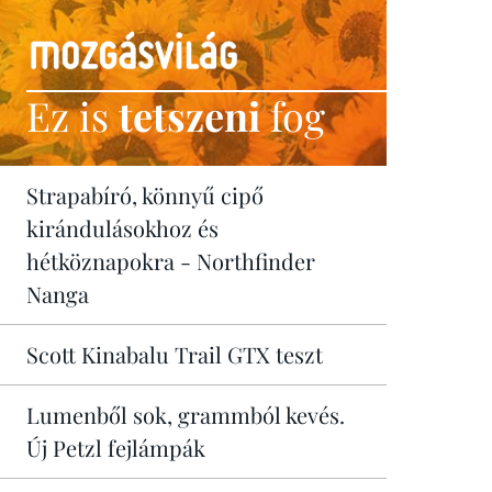
Ez is
tetszeni
fog
Strapabíró, könnyű cipő
kirándulásokhoz és
hétköznapokra - Northfinder
Nanga
Scott Kinabalu Trail GTX teszt
Lumenből sok, grammból kevés.
Új Petzl fejlámpák