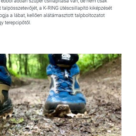
 ebből adóan szuper csillapítása van, de nem csak
 talpösszetevőjét, a K-RING ütéscsillapító kiképzését
ogja a lábat, kellően alátámasztott talpboltozatot
y terepcipőtől.