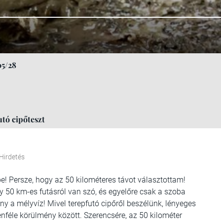
05/28
utó cipőteszt
Hirdetés
ébe! Persze, hogy az 50 kilométeres távot választottam!
gy 50 km-es futásról van szó, és egyelőre csak a szoba
ány a mélyvíz! Mivel terepfutó cipőről beszélünk, lényeges
enféle körülmény között. Szerencsére, az 50 kilométer