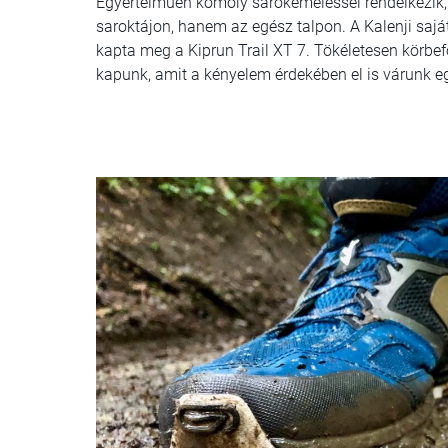
Egyértelműen komoly sarokemeléssel rendelkezik,
saroktájon, hanem az egész talpon. A Kalenji saját
kapta meg a Kiprun Trail XT 7. Tökéletesen körbef
kapunk, amit a kényelem érdekében el is várunk eg