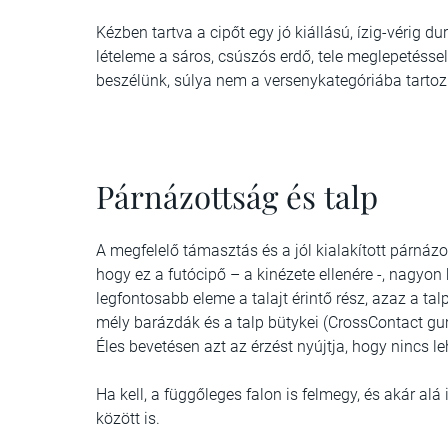
Kézben tartva a cipőt egy jó kiállású, ízig-vérig d
lételeme a sáros, csúszós erdő, tele meglepetésse
beszélünk, súlya nem a versenykategóriába tarto
Párnázottság és talp
A megfelelő támasztás és a jól kialakított párnáz
hogy ez a futócipő – a kinézete ellenére -, nagyon
legfontosabb eleme a talajt érintő rész, azaz a ta
mély barázdák és a talp bütykei (CrossContact gum
Éles bevetésen azt az érzést nyújtja, hogy nincs leh
Ha kell, a függőleges falon is felmegy, és akár al
között is.