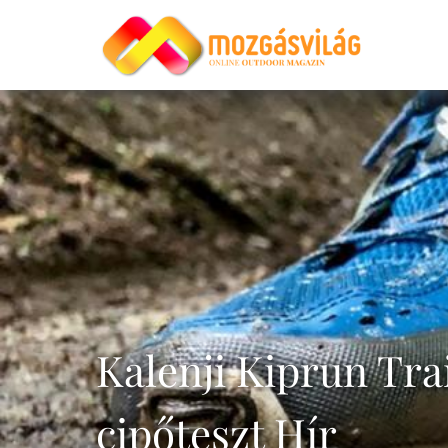
Kalenji Kiprun Tra
cipőteszt Hír