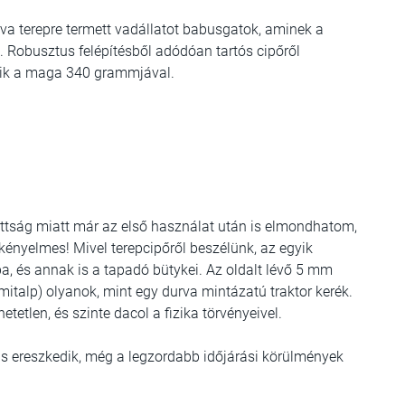
urva terepre termett vadállatot babusgatok, aminek a
l. Robusztus felépítésből adódóan tartós cipőről
zik a maga 340 grammjával.
ottság miatt már az első használat után is elmondhatom,
 kényelmes! Mivel terepcipőről beszélünk, az egyik
lpa, és annak is a tapadó bütykei. Az oldalt lévő 5 mm
italp) olyanok, mint egy durva mintázatú traktor kerék.
etetlen, és szinte dacol a fizika törvényeivel.
á is ereszkedik, még a legzordabb időjárási körülmények