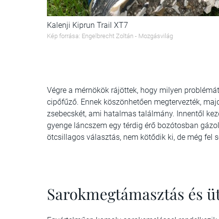
Kalenji Kiprun Trail XT7
Kép forrása: Engelbrecht Zoltán - Mozgásvilág
Végre a mérnökök rájöttek, hogy milyen problémát 
cipőfűző. Ennek köszönhetően megtervezték, majd 
zsebecskét, ami hatalmas találmány. Innentől kez
gyenge láncszem egy térdig érő bozótosban gázo
ötcsillagos választás, nem kötődik ki, de még fel se
Sarokmegtámasztás és üté