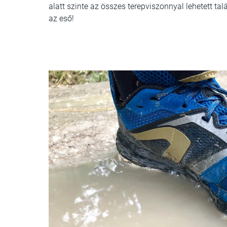
alatt szinte az összes terepviszonnyal lehetett ta
az eső!