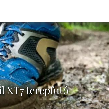
il XT7 terepfutó