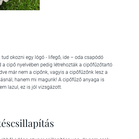
tud okozni egy lógó - lifegő, ide – oda csapódó
a cipő nyelvében pedig létrehozták a cipőfűzőtartó
dve már nem a cipőnk, vagyis a cipőfűzőnk lesz a
lásnál, hanem mi magunk! A cipőfűző anyaga is
m lazul, ez is jól vizsgázott.
scsillapítás