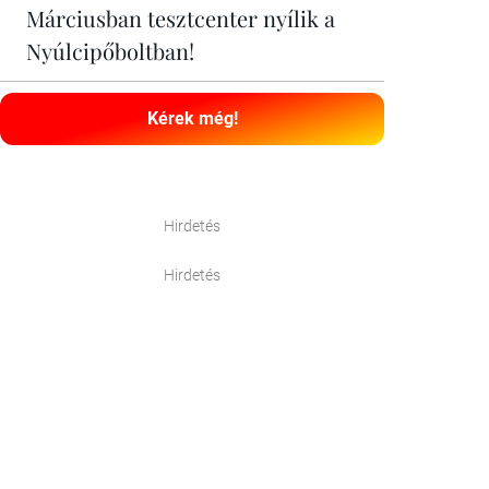
Márciusban tesztcenter nyílik a
Nyúlcipőboltban!
Kérek még!
Hirdetés
Hirdetés