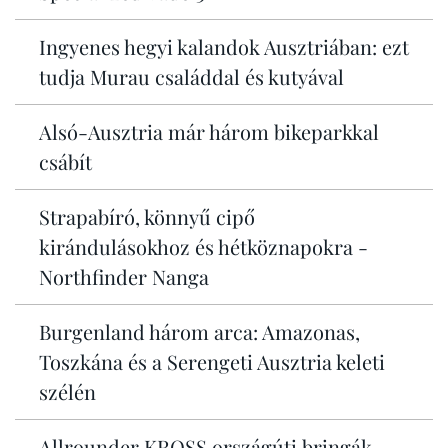
Ingyenes hegyi kalandok Ausztriában: ezt
tudja Murau családdal és kutyával
Alsó-Ausztria már három bikeparkkal
csábít
Strapabíró, könnyű cipő
kirándulásokhoz és hétköznapokra -
Northfinder Nanga
Burgenland három arca: Amazonas,
Toszkána és a Serengeti Ausztria keleti
szélén
Allrounder KROSS országúti bringák