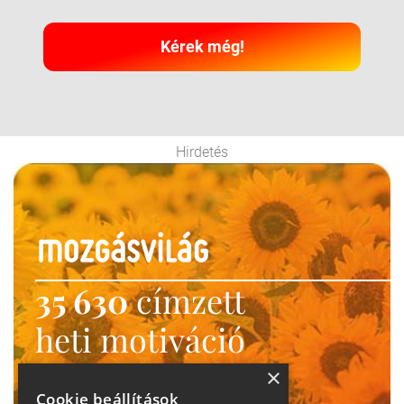
Kérek még!
Hirdetés
35 630
címzett
heti motiváció
Ne maradj le!
×
Cookie beállítások