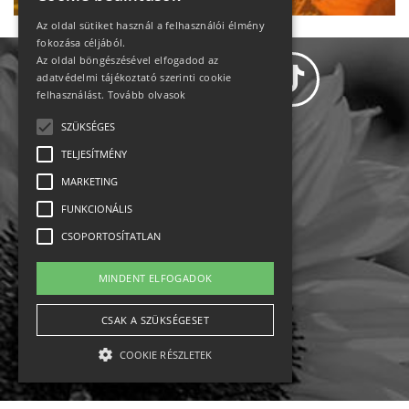
Az oldal sütiket használ a felhasználói élmény
fokozása céljából.
Az oldal böngészésével elfogadod az
adatvédelmi tájékoztató szerinti cookie
felhasználást.
Tovább olvasok
SZÜKSÉGES
Adatvédelem
TELJESÍTMÉNY
MARKETING
Állásajánlatok
FUNKCIONÁLIS
Impresszum-kapcsolat
CSOPORTOSÍTATLAN
Jogi nyilatkozat
MINDENT ELFOGADOK
Rólunk
CSAK A SZÜKSÉGESET
COOKIE RÉSZLETEK
English