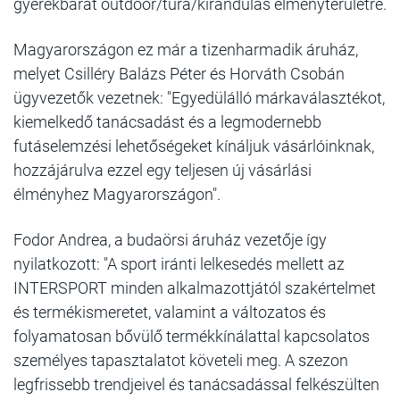
gyerekbarát outdoor/túra/kirándulás élményterületre.
Magyarországon ez már a tizenharmadik áruház,
melyet Csilléry Balázs Péter és Horváth Csobán
ügyvezetők vezetnek: "Egyedülálló márkaválasztékot,
kiemelkedő tanácsadást és a legmodernebb
futáselemzési lehetőségeket kínáljuk vásárlóinknak,
hozzájárulva ezzel egy teljesen új vásárlási
élményhez Magyarországon".
Fodor Andrea, a budaörsi áruház vezetője így
nyilatkozott: "A sport iránti lelkesedés mellett az
INTERSPORT minden alkalmazottjától szakértelmet
és termékismeretet, valamint a változatos és
folyamatosan bővülő termékkínálattal kapcsolatos
személyes tapasztalatot követeli meg. A szezon
legfrissebb trendjeivel és tanácsadással felkészülten