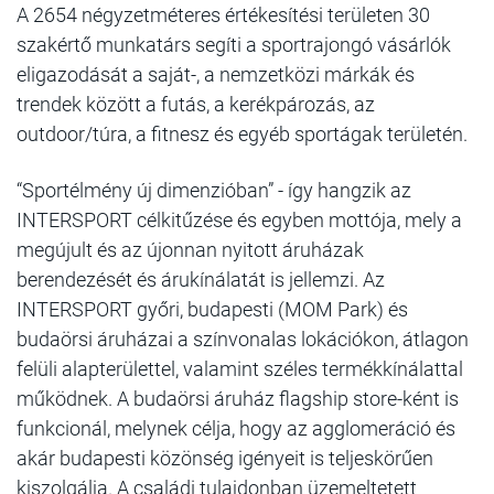
A 2654 négyzetméteres értékesítési területen 30
szakértő munkatárs segíti a sportrajongó vásárlók
eligazodását a saját-, a nemzetközi márkák és
trendek között a futás, a kerékpározás, az
outdoor/túra, a fitnesz és egyéb sportágak területén.
“Sportélmény új dimenzióban” - így hangzik az
INTERSPORT célkitűzése és egyben mottója, mely a
megújult és az újonnan nyitott áruházak
berendezését és árukínálatát is jellemzi. Az
INTERSPORT győri, budapesti (MOM Park) és
budaörsi áruházai a színvonalas lokációkon, átlagon
felüli alapterülettel, valamint széles termékkínálattal
működnek. A budaörsi áruház flagship store-ként is
funkcionál, melynek célja, hogy az agglomeráció és
akár budapesti közönség igényeit is teljeskörűen
kiszolgálja. A családi tulajdonban üzemeltetett