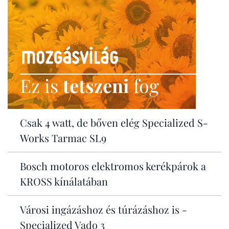
Ez is
tetszeni
fog
Csak 4 watt, de bőven elég Specialized S-
Works Tarmac SL9
Bosch motoros elektromos kerékpárok a
KROSS kínálatában
Városi ingázáshoz és túrázáshoz is -
Specialized Vado 3