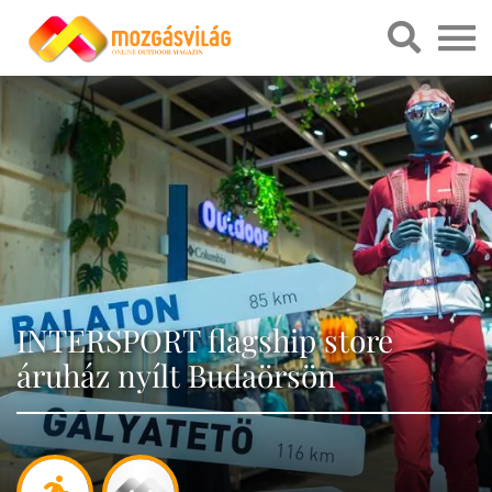
INTERSPORT flagship store
áruház nyílt Budaörsön