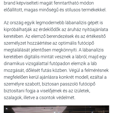
brand képviselteti magát fenntartható módon
előállított, magas minőségű és stílusos termékekkel.
Az ország egyik legmodernebb lábanalízis gépét is
kipróbálhatják az érdeklődők az áruház nyitóajánlata
keretében. Az elemző berendezések és az értékesítő
személyzet hozzáértése az optimális futócipő
megtalálását jelentősen megkönnyíti. A lábanalízis
keretében digitális mintát vesznek a lábról, majd egy
dinamikus vizsgálattal futópadon elemzik a láb
mozgását, dőlését futás közben. Végül a felmérésnek
megfelelően kerül ajánlásra konkrét modell, ezáltal a
személyre szabott, biztosan passzoló futócipő
biztosítani fogja a viselőjének és az ízületek,
szalagok, illetve a csontok védelmét.