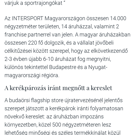
várjuk a sportrajongókat “
Az INTERSPORT Magyarországon összesen 14.000
négyzetméter területen, 14 áruházzal, valamint 2
franchise partnerrel van jelen. A magyar áruházakban
összesen 220 fő dolgozik, és a vállalat jövőbeli
célkitűzései között szerepel, hogy az elkövetkezendő
2-3 évben újabb 6-10 áruházat fog megnyitni,
különös tekintettel Budapestre és a Nyugat-
magyarországi régióra.
A kerékpározás iránt megnőtt a kereslet
A budaörsi flagship store újratervezésénél jelentős
szerepet játszott a kerékpárok iránti folyamatosan
növekvő kereslet: az áruházban impozáns
környezetben, közel 500 négyzetméteren lesz
lehetőség minőségi és széles termékkínálat közül