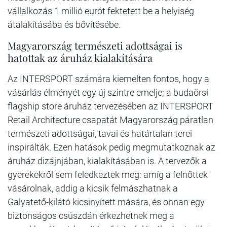
vállalkozás 1 millió eurót fektetett be a helyiség
átalakításába és bővítésébe.
Magyarország természeti adottságai is
hatottak az áruház kialakítására
Az INTERSPORT számára kiemelten fontos, hogy a
vásárlás élményét egy új szintre emelje; a budaörsi
flagship store áruház tervezésében az INTERSPORT
Retail Architecture csapatát Magyarország páratlan
természeti adottságai, tavai és határtalan terei
inspirálták. Ezen hatások pedig megmutatkoznak az
áruház dizájnjában, kialakításában is. A tervezők a
gyerekekről sem feledkeztek meg: amíg a felnőttek
vásárolnak, addig a kicsik felmászhatnak a
Galyatető-kilátó kicsinyített mására, és onnan egy
biztonságos csúszdán érkezhetnek meg a