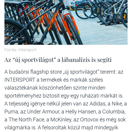
Forrás: Intersport
Az “új sportvilágot” a lábanalízis is segíti
A budaörsi flagship store „új sportvilágot” teremt: az
INTERSPORT a termékek és márkák széles
választékának köszönhetően szinte minden
sportélményhez biztosít egy-egy ruházati márkát is.
A teljesség igénye nélkül jelen van az Adidas, a Nike, a
Puma, az Under Armour, a Helly Hansen, a Columbia,
a The North Face, a McKinley, az Ortovox és még sok
világmárka is. A felsoroltak közül majd mindegyik