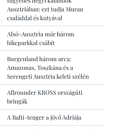
Ingyenes hegyi kalandok
Ausztriában: ezt tudja Murau
családdal és kutyával
Alsó-Ausztria már három
bikeparkkal csábít
Burgenland három arca:
Amazonas, Toszkána és a
Serengeti Ausztria keleti szélén
Allrounder KROSS országúti
bringák
A Balti-tenger a jövő Adriája