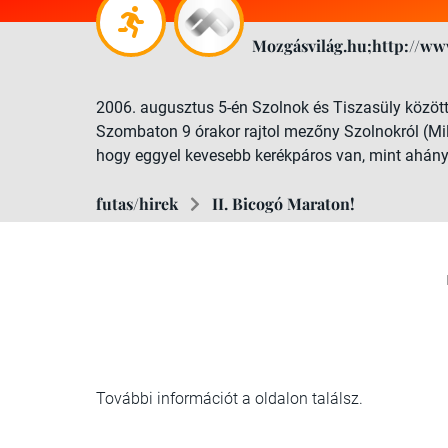
Mozgásvilág.hu;http://ww
2006. augusztus 5-én Szolnok és Tiszasüly közöt
Szombaton 9 órakor rajtol mezőny Szolnokról (Millé
hogy eggyel kevesebb kerékpáros van, mint ahány f
futas/hirek
II. Bicogó Maraton!
További információt a oldalon találsz.