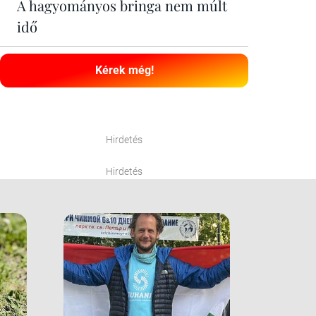
A hagyományos bringa nem múlt
idő
Kérek még!
Hirdetés
Hirdetés