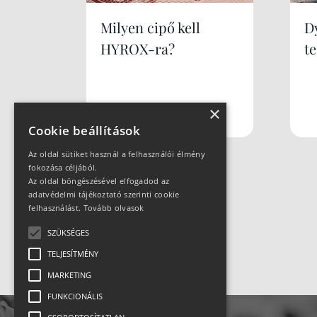
Milyen cipő kell
Dy
HYROX-ra?
te
×
Cookie beállítások
Az oldal sütiket használ a felhasználói élmény
fokozása céljából.
Az oldal böngészésével elfogadod az
adatvédelmi tájékoztató szerinti cookie
felhasználást.
Tovább olvasok
SZÜKSÉGES
TELJESÍTMÉNY
MARKETING
FUNKCIONÁLIS