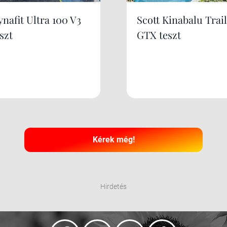
nafit Ultra 100 V3
Scott Kinabalu Trail
szt
GTX teszt
Kérek még!
Hirdetés