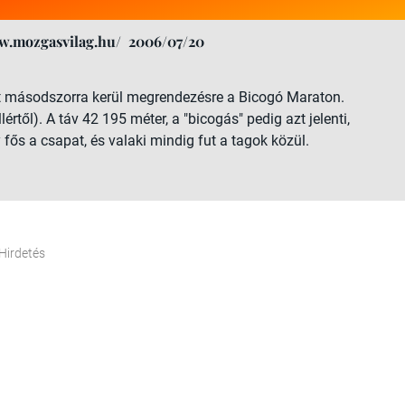
w.mozgasvilag.hu/
2006/07/20
t másodszorra kerül megrendezésre a Bicogó Maraton.
rtől). A táv 42 195 méter, a "bicogás" pedig azt jelenti,
ős a csapat, és valaki mindig fut a tagok közül.
Hirdetés