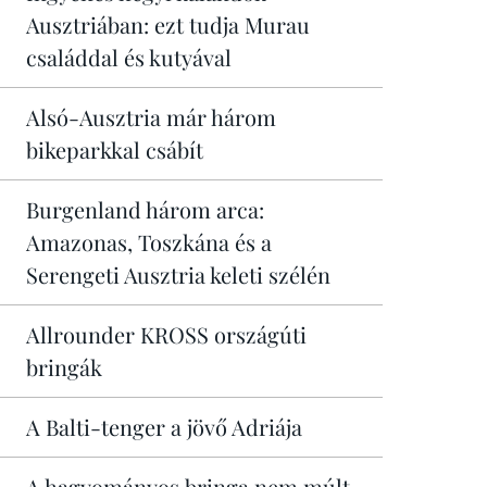
Ausztriában: ezt tudja Murau
családdal és kutyával
Alsó-Ausztria már három
bikeparkkal csábít
Burgenland három arca:
Amazonas, Toszkána és a
Serengeti Ausztria keleti szélén
Allrounder KROSS országúti
bringák
A Balti-tenger a jövő Adriája
A hagyományos bringa nem múlt