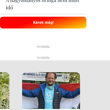
idő
Kérek még!
Hirdetés
Hirdetés