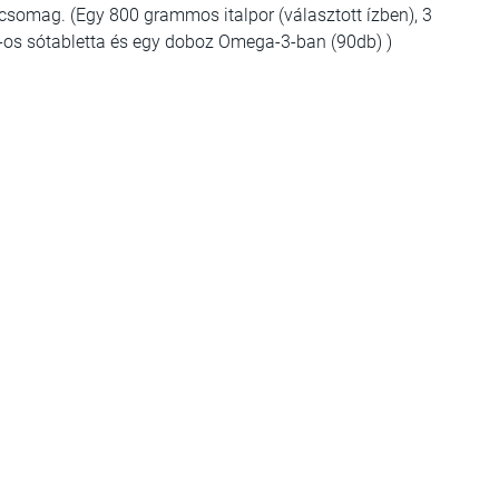
kcsomag. (Egy 800 grammos italpor (választott ízben), 3
-os sótabletta és egy doboz Omega-3-ban (90db) )