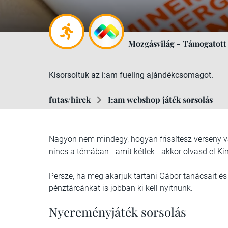
Mozgásvilág - Támogatott
Kisorsoltuk az i:am fueling ajándékcsomagot.
futas/hirek
I:am webshop játék sorsolás
Nagyon nem mindegy, hogyan frissítesz verseny v
nincs a témában - amit kétlek - akkor olvasd el Ki
Persze, ha meg akarjuk tartani Gábor tanácsait és
pénztárcánkat is jobban ki kell nyitnunk.
Nyereményjáték sorsolás