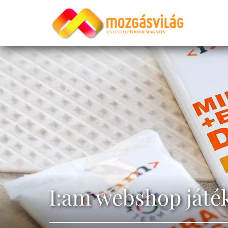
I:am webshop játék