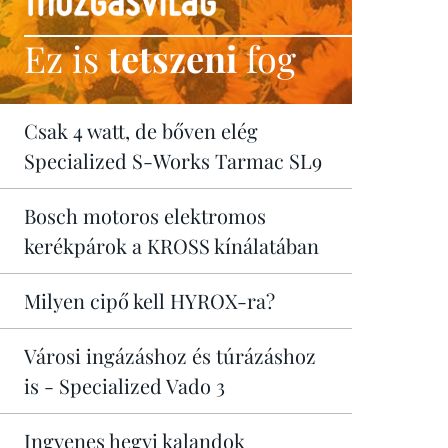
Ez is
tetszeni
fog
Csak 4 watt, de bőven elég
Specialized S-Works Tarmac SL9
Bosch motoros elektromos
kerékpárok a KROSS kínálatában
Milyen cipő kell HYROX-ra?
Városi ingázáshoz és túrázáshoz
is - Specialized Vado 3
Ingyenes hegyi kalandok