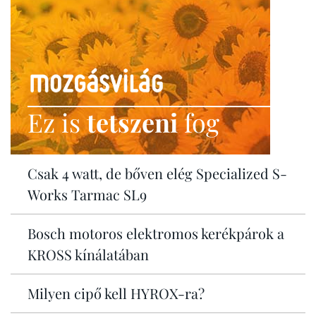
Ez is
tetszeni
fog
Csak 4 watt, de bőven elég Specialized S-
Works Tarmac SL9
Bosch motoros elektromos kerékpárok a
KROSS kínálatában
Milyen cipő kell HYROX-ra?