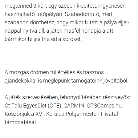
megtenned 3 kört egy szépen kiépített, ingyenesen
használható futópályán. Szabadonfutó, mert
szabadon dönthetsz, hogy mikor futsz: a pálya éjjel-
nappal nyitva áll, a játék másfél hónapja alatt
bármikor teljesítheted a köröket.
A mozgás örömén túl értékes és hasznos
ajándékokkal is meglepünk támogatóink jóvoltából.
A játék szervezésében, lebonyolításában résztvevők:
Öt Falu Egyesület (ÖFE), GARMIN, GPSGames.hu.
Köszönjük a XVI. Kerületi Polgármesteri Hivatal
támogatását!