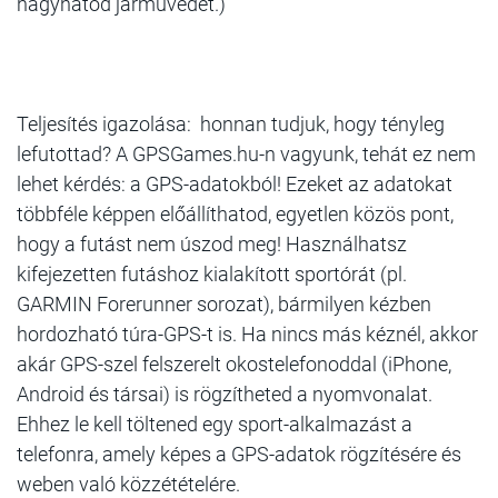
hagyhatod járművedet.)
Teljesítés igazolása: honnan tudjuk, hogy tényleg
lefutottad? A GPSGames.hu-n vagyunk, tehát ez nem
lehet kérdés: a GPS-adatokból! Ezeket az adatokat
többféle képpen előállíthatod, egyetlen közös pont,
hogy a futást nem úszod meg! Használhatsz
kifejezetten futáshoz kialakított sportórát (pl.
GARMIN Forerunner sorozat), bármilyen kézben
hordozható túra-GPS-t is. Ha nincs más kéznél, akkor
akár GPS-szel felszerelt okostelefonoddal (iPhone,
Android és társai) is rögzítheted a nyomvonalat.
Ehhez le kell töltened egy sport-alkalmazást a
telefonra, amely képes a GPS-adatok rögzítésére és
weben való közzétételére.