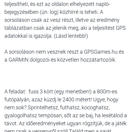
teljesítheti, és ezt az oldalon elhelyezett napló-
bejegyzésében (ún. log) közhírré is teheti. A
sorsoláson csak az vesz részt, illetve az eredmény
táblázatban csak az jelenik meg, aki a teljesítést GPS
adatokkal is igazolja. (Lásd lentebb!)
A sorsoláson nem vesznek részt a GPSGames.hu és
a GARMIN dolgozói és közvetlen hozzátartozóik.
A feladat: fuss 3 kört (egy menetben!) a 800m-es
futópályán, azaz küzdj le 2400 métert! Ugye, hogy
nem sok? Sprintelhetsz, futhatsz, kocoghatsz,
gyalogolhatsz tempósan, sőt az se baj, ha lesétálod a
távot. Az időeredményeket ugyan rögzítjük, de a játék
nem csak a versenyről szól! Találd meg a saját