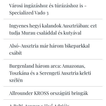
Városi ingázáshoz és túrázáshoz is -
Specialized Vado 3
Ingyenes hegyi kalandok Ausztriában: ezt
tudja Murau családdal és kutyával
Alsó-Ausztria már három bikeparkkal
csábít
Burgenland három arca: Amazonas,
Toszkána és a Serengeti Ausztria keleti
szélén
Allrounder KROSS országúti bringák
A Balti-tenger a jövő Adriája