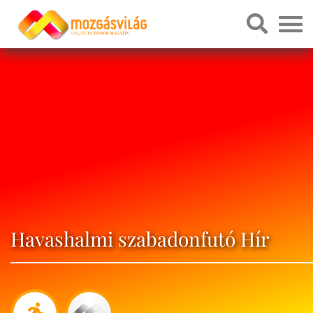
Havashalmi szabadonfutó Hír