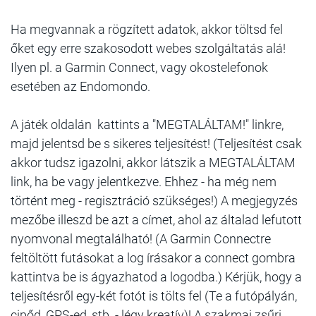
Ha megvannak a rögzített adatok, akkor töltsd fel
őket egy erre szakosodott webes szolgáltatás alá!
Ilyen pl. a Garmin Connect, vagy okostelefonok
esetében az Endomondo.
A játék oldalán kattints a "MEGTALÁLTAM!" linkre,
majd jelentsd be s sikeres teljesítést! (Teljesítést csak
akkor tudsz igazolni, akkor látszik a MEGTALÁLTAM
link, ha be vagy jelentkezve. Ehhez - ha még nem
történt meg - regisztráció szükséges!) A megjegyzés
mezőbe illeszd be azt a címet, ahol az általad lefutott
nyomvonal megtalálható! (A Garmin Connectre
feltöltött futásokat a log írásakor a connect gombra
kattintva be is ágyazhatod a logodba.) Kérjük, hogy a
teljesítésről egy-két fotót is tölts fel (Te a futópályán,
cipőd, GPS-ed, stb. - légy kreatív)! A szakmai zsűri