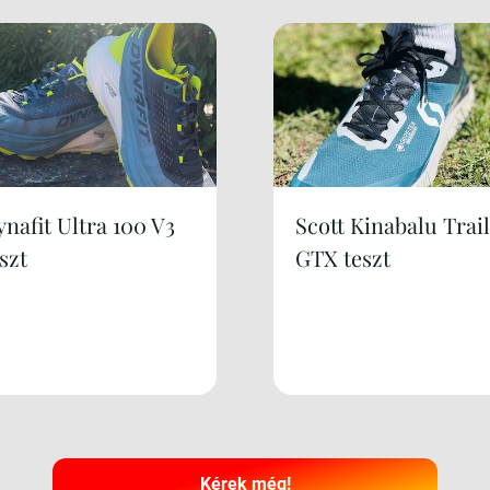
nafit Ultra 100 V3
Scott Kinabalu Trail
szt
GTX teszt
Kérek még!