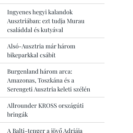
Ingyenes hegyi kalandok
Ausztriában: ezt tudja Murau
családdal és kutyával
Alsó-Ausztria már három
bikeparkkal csábít
Burgenland három arca:
Amazonas, Toszkána és a
Serengeti Ausztria keleti szélén
Allrounder KROSS országúti
bringák
A Balti-tenger a jövő Adriája