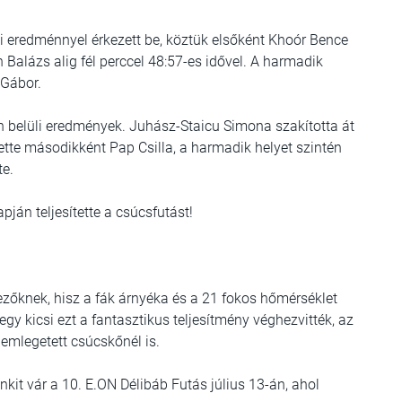
 eredménnyel érkezett be, köztük elsőként Khoór Bence
Balázs alig fél perccel 48:57-es idővel. A harmadik
 Gábor.
n belüli eredmények. Juhász-Staicu Simona szakította át
vette másodikként Pap Csilla, a harmadik helyet szintén
te.
pján teljesítette a csúcsfutást!
ezőknek, hisz a fák árnyéka és a 21 fokos hőmérséklet
y kicsi ezt a fantasztikus teljesítmény véghezvitték, az
emlegetett csúcskőnél is.
kit vár a 10. E.ON Délibáb Futás július 13-án, ahol