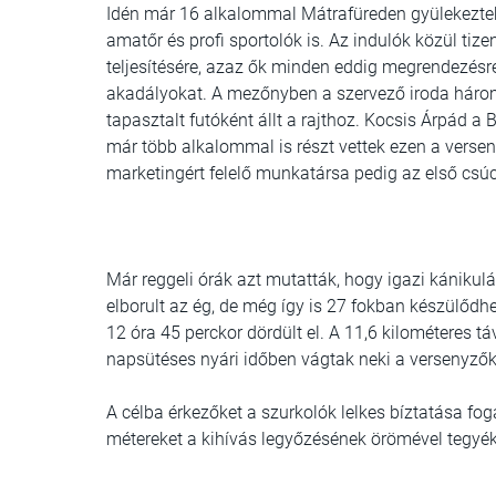
Idén már 16 alkalommal Mátrafüreden gyülekeztek 
amatőr és profi sportolók is. Az indulók közül ti
teljesítésére, azaz ők minden eddig megrendezésr
akadályokat. A mezőnyben a szervező iroda háro
tapasztalt futóként állt a rajthoz. Kocsis Árpád 
már több alkalommal is részt vettek ezen a versen
marketingért felelő munkatársa pedig az első csú
Már reggeli órák azt mutatták, hogy igazi kánikulá
elborult az ég, de még így is 27 fokban készülődhet
12 óra 45 perckor dördült el. A 11,6 kilométeres 
napsütéses nyári időben vágtak neki a versenyzők
A célba érkezőket a szurkolók lelkes bíztatása fog
métereket a kihívás legyőzésének örömével tegyé