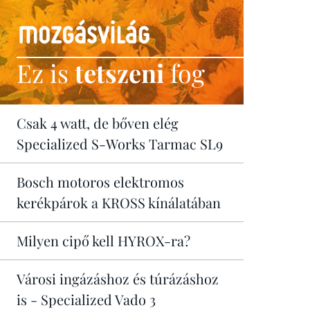
Ez is
tetszeni
fog
Csak 4 watt, de bőven elég
Specialized S-Works Tarmac SL9
Bosch motoros elektromos
kerékpárok a KROSS kínálatában
Milyen cipő kell HYROX-ra?
Városi ingázáshoz és túrázáshoz
is - Specialized Vado 3