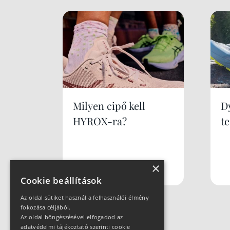
Milyen cipő kell
Dy
HYROX-ra?
te
×
Cookie beállítások
Az oldal sütiket használ a felhasználói élmény
fokozása céljából.
Az oldal böngészésével elfogadod az
adatvédelmi tájékoztató szerinti cookie