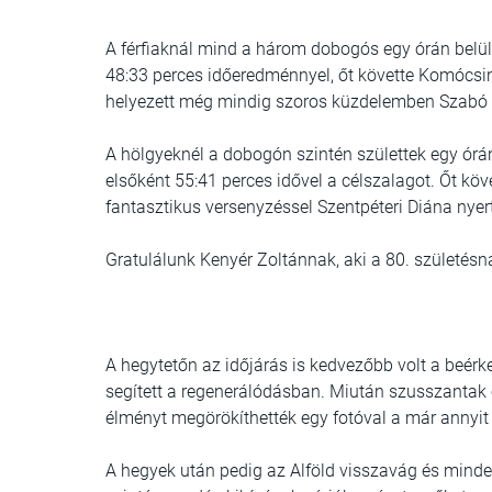
A férfiaknál
mind a három dobogós egy órán belüli
48:33 perces időeredménnyel, őt követte Komócsin 
helyezett még mindig szoros küzdelemben Szabó
A hölgyeknél
a dobogón szintén születtek egy órá
elsőként 55:41 perces idővel a célszalagot. Őt kö
fantasztikus versenyzéssel Szentpéteri Diána nyer
Gratulálunk Kenyér Zoltánnak, aki a 80. születésna
A hegytetőn az időjárás is kedvezőbb volt a beérk
segített a regenerálódásban. Miután szusszantak eg
élményt megörökíthették egy fotóval a már annyit 
A hegyek után pedig az Alföld visszavág és minden