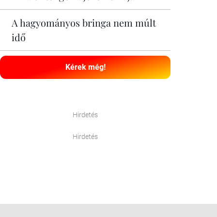
A hagyományos bringa nem múlt
idő
Kérek még!
Hirdetés
Hirdetés