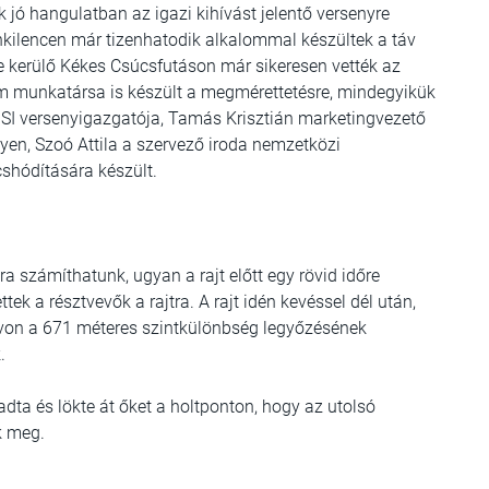
jó hangulatban az igazi kihívást jelentő versenyre
zenkilencen már tizenhatodik alkalommal készültek a táv
e kerülő Kékes Csúcsfutáson már sikeresen vették az
m munkatársa is készült a megmérettetésre, mindegyikük
a BSI versenyigazgatója, Tamás Krisztián marketingvezető
yen, Szoó Attila a szervező iroda nemzetközi
cshódítására készült.
ra számíthatunk, ugyan a rajt előtt egy rövid időre
tek a résztvevők a rajtra. A rajt idén kevéssel dél után,
távon a 671 méteres szintkülönbség legyőzésének
.
adta és lökte át őket a holtponton, hogy az utolsó
k meg.