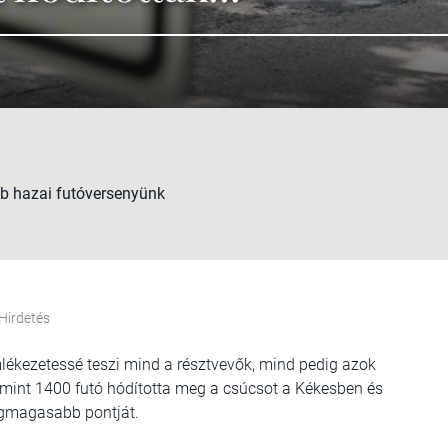
bb hazai futóversenyünk
Hirdetés
lékezetessé teszi mind a résztvevők, mind pedig azok
b mint 1400 futó hódította meg a csúcsot a Kékesben és
egmagasabb pontját.