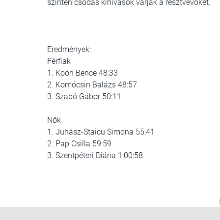
szintén csodás kihívások várják a résztvevőket.
Eredmények:
Férfiak
1. Koóh Bence 48:33
2. Komócsin Balázs 48:57
3. Szabó Gábor 50:11
Nők
1. Juhász-Staicu Simona 55:41
2. Pap Csilla 59:59
3. Szentpéteri Diána 1:00:58