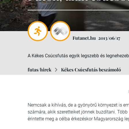
Futanet.hu
2013/06/17
A Kékes Csúcsfutás egyik legszebb és legneheze
futas/hirek
Kékes Csúcsfutás beszámoló
Nemcsak a kihívás, de a gyönyörű környezet is em
számára, akik szeretteiket jönnek buzdítani. Töb
érintette meg a célba érkezéskor Magyarország l