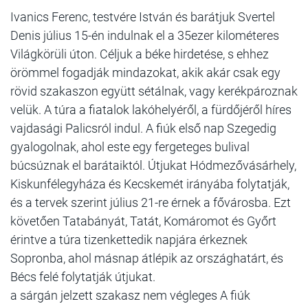
Ivanics Ferenc, testvére István és barátjuk Svertel
Denis július 15-én indulnak el a 35ezer kilométeres
Világkörüli úton. Céljuk a béke hirdetése, s ehhez
örömmel fogadják mindazokat, akik akár csak egy
rövid szakaszon együtt sétálnak, vagy kerékpároznak
velük. A túra a fiatalok lakóhelyéről, a fürdőjéről híres
vajdasági Palicsról indul. A fiúk első nap Szegedig
gyalogolnak, ahol este egy fergeteges bulival
búcsúznak el barátaiktól. Útjukat Hódmezővásárhely,
Kiskunfélegyháza és Kecskemét irányába folytatják,
és a tervek szerint július 21-re érnek a fővárosba. Ezt
követően Tatabányát, Tatát, Komáromot és Győrt
érintve a túra tizenkettedik napjára érkeznek
Sopronba, ahol másnap átlépik az országhatárt, és
Bécs felé folytatják útjukat.
a sárgán jelzett szakasz nem végleges A fiúk