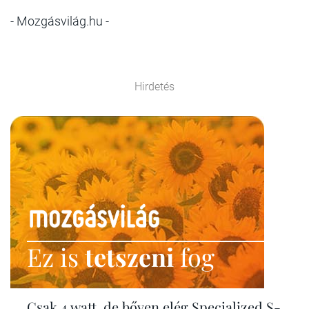
- Mozgásvilág.hu -
Hirdetés
Ez is
tetszeni
fog
Csak 4 watt, de bőven elég Specialized S-