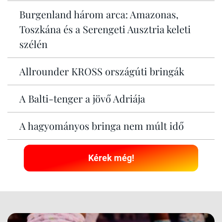
Burgenland három arca: Amazonas,
Toszkána és a Serengeti Ausztria keleti
szélén
Allrounder KROSS országúti bringák
A Balti-tenger a jövő Adriája
A hagyományos bringa nem múlt idő
Kérek még!