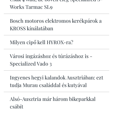
Works Tarmac SL9
Bosch motoros elektromos kerékpárok a
KROSS kínálatában
Milyen cipő kell HYROX-ra?
Városi ingázáshoz és túrázáshoz is -
Specialized Vado 3
Ingyenes hegyi kalandok Ausztriában: ezt
tudja Murau családdal és kutyával
Alsó-Ausztria már három bikeparkkal
csábít