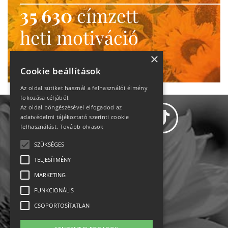
35 630
címzett
heti motiváció
Ne maradj le!
×
Cookie beállítások
Az oldal sütiket használ a felhasználói élmény
fokozása céljából.
Az oldal böngészésével elfogadod az
adatvédelmi tájékoztató szerinti cookie
felhasználást.
Tovább olvasok
SZÜKSÉGES
Adatvédelem
TELJESÍTMÉNY
MARKETING
Állásajánlatok
FUNKCIONÁLIS
Impresszum-kapcsolat
CSOPORTOSÍTATLAN