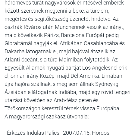
hároméves túrát nagyvárosok érintésével emberek
között szeretnék megtenni a béke, a türelem,
megértés és segítőkészség üzenetét hirdetve. Az
osztrák főváros után Münchennek veszik az irányt,
majd következik Párizs, Barcelona Európát pedig
Gibraltárnál hagyják el. Afrikában Casablancába és
Dakarba látogatnak el, majd hajóval átszelik az
Atlanti-óceánt, s a túra Maimiban folytatódik. Az
Egyesült Államok nyugati partját Los Angelesnél érik
el, onnan irány Közép- majd Dél-Amerika. Limában
újra hajóra szállnak, s meg sem állnak Sydney-ig.
Ázsiában ellátogatnak Indiába, majd egy rövid tengeri
utazást követően az Arab-félszigeten és
Törökországon keresztül térnek vissza Európába.
A magyarországi szakasz útvonala:
Érkezés Indulás Palics 2007.07.15. Horgos