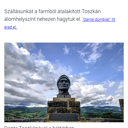
Szállásunkat a farmból átalakított Toszkán
álomhelyszínt nehezen hagytuk el.
"Dante dombját" itt
éred el.