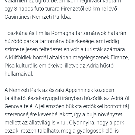
Valamiért ez ugrott be, amikor meghívást kaptam
egy 3 napos futó túrára Firenzétől 60 km-re lévő
Casintinesi Nemzeti Parkba.
Toszkána és Emilia Romagna tartományok határán
húzódó park a tartomány büszkesége, ami eddig
szinte teljesen felfedezetlen volt a turisták számára.
A külföldiek hordái általában megelégszenek Firenze,
Pisa kulturális emlékeivel illetve az Adria hűstő
hullámaival.
A Nemzeti Park az északi Appenninek közepén
található, észak-nyugati irányban húzódik az Adriától
Genova felé. A jellemzően bükkfa erdőkkel borított táj
szerencséjére kevésbé lakott, így a buja növényzet
mellett az állatvilág is virul. Olyannyira, hogy a park
északi részén található, még a gyalogosok elöl is