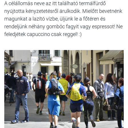
A célállomás neve az itt található termálfürdő
nyújtotta kényzetetésről árulkodik. Mielőtt bevetnénk
magunkat a lazító vízbe, üljünk le a főtéren és
rendeljünk néhány gombóc fagyit vagy espressot! Ne
feledjétek capuccino csak reggel! :)