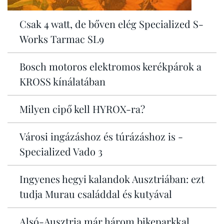
Csak 4 watt, de bőven elég Specialized S-
Works Tarmac SL9
Bosch motoros elektromos kerékpárok a
KROSS kínálatában
Milyen cipő kell HYROX-ra?
Városi ingázáshoz és túrázáshoz is -
Specialized Vado 3
Ingyenes hegyi kalandok Ausztriában: ezt
tudja Murau családdal és kutyával
Alsó-Ausztria már három bikeparkkal