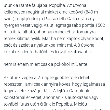
utunk a Dante falujába, Poppiba. Az útvonal
kellemesen megkínál minket emelkedővel (840 m
szint) majd jó ideig a Passo della Calla után egy
nyergen vezet végig. Az út legmagasabb pontja 1502
m is itt található, ahonnan mindkét tartományra
remek kilátás nyílik. Már ha nem kaptok olyan ködöt,
esőt és szelet a nyakunkba, mint mi. A 3 útvonal
közül ez a legfuthatóbb és legváltozatosabb is.
nem is értem miért csak a pokolról írt Dante
Az utunk végén a 2. nap legjobb lejtőjén lehet
repeszteni, ami csak annyira köves, hogy izgalmassá
tegye a lefele száguldást. A lejtő a Camaldoli
kolostornál ér véget, ahonnan kis autókázás vagy
további futás után érünk le Poppiba. Mielőtt