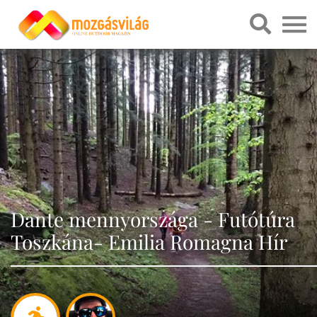
Dante mennyországa - Futótúra
Toszkána- Emilia Romagna Hír