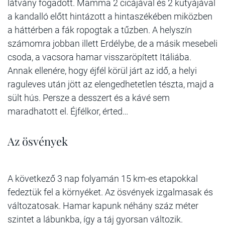
látvány fogadott. Mamma 2 cicájával és 2 kutyájával
a kandalló előtt hintázott a hintaszékében miközben
a háttérben a fák ropogtak a tűzben. A helyszín
számomra jobban illett Erdélybe, de a másik mesebeli
csoda, a vacsora hamar visszaröpített Itáliába.
Annak ellenére, hogy éjfél körül járt az idő, a helyi
raguleves után jött az elengedhetetlen tészta, majd a
sült hús. Persze a desszert és a kávé sem
maradhatott el. Éjfélkor, érted…
Az ösvények
A következő 3 nap folyamán 15 km-es etapokkal
fedeztük fel a környéket. Az ösvények izgalmasak és
változatosak. Hamar kapunk néhány száz méter
szintet a lábunkba, így a táj gyorsan változik.