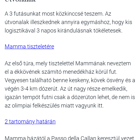
A 3 futásunkat most közkinccsé teszem. Az
útvonalak illeszkednek annyira egymáshoz, hogy kis
logisztikával 3 napos kirándulásnak tökéletesek.
Mamma tiszteletére
Az első túra, mely tisztelettel Mammának neveztem
el a ékkövének számító menedékház körül fut.
Vegyesen található benne keskeny, kövek ösvény és a
végén 3-4 km dózerút. Az út nagy része emelkedik,
igazán tempót futni csak a dózerúton lehet, de nem is
az olimpiai felkészülés miatt vagyunk itt.
2 tartomány határán
Mamma házától a Passo della Callan keresztül vezet