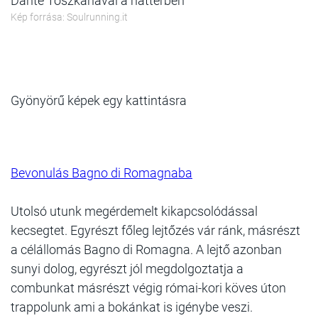
Dante Toszkánával a háttérben
Kép forrása: Soulrunning.it
Gyönyörű képek egy kattintásra
Bevonulás Bagno di Romagnaba
Utolsó utunk megérdemelt kikapcsolódással
kecsegtet. Egyrészt főleg lejtőzés vár ránk, másrészt
a célállomás
Bagno di Romagna. A lejtő azonban
sunyi dolog, egyrészt jól megdolgoztatja a
combunkat másrészt végig római-kori köves úton
trappolunk ami a bokánkat is igénybe veszi.