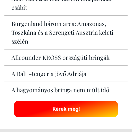
csábít
Burgenland három arca: Amazonas,
Toszkána és a Serengeti Ausztria keleti
szélén
Allrounder KROSS országúti bringák
A Balti-tenger a jövő Adriája
A hagyományos bringa nem múlt idő
Kérek még!