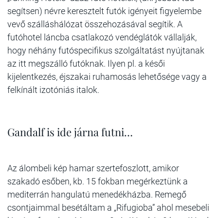
segítsen) névre keresztelt futók igényeit figyelembe
vevő szálláshálózat összehozásával segítik. A
futóhotel láncba csatlakozó vendéglátók vállalják,
hogy néhány futóspecifikus szolgáltatást nyújtanak
az itt megszálló futóknak. Ilyen pl. a késői
kijelentkezés, éjszakai ruhamosás lehetősége vagy a
felkínált izotóniás italok.
Gandalf is ide járna futni…
Az álombeli kép hamar szertefoszlott, amikor
szakadó esőben, kb. 15 fokban megérkeztünk a
mediterrán hangulatú menedékházba. Remegő
csontjaimmal besétáltam a „Rifugioba” ahol mesebeli