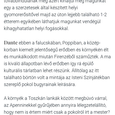
továbbindulánák még azért kínáljui meg magunkat
egy a szerzetesek által készített helyi
gyomorerősítővel majd az úton lejjebb található 1-2
étterem egyikében láthatjuk magunkat vendégül
kihagyhatatlan helyi fogásokkal.
Dante
ebben a falucskában, Poppiban, a közép-
korban kiemelt jelentőségű erődben és környékén élt
és munkálkodott miután Firenzéből száműzték. A ma
is kiváló állapotban lévő erődben így rá épülő
kulturális tárlatban lehet részünk. Állítólag az itt
található börtön volt a mintája az Isteni Színjátékban
szereplő pokol bugyrainak leírására.
A környék a Toszkán lankák között megbúvó várral,
az Apenninekkel gyűrűjében annyira lélegzetelállító,
hogy nem is értem miért csak a pokolról írt a mester?