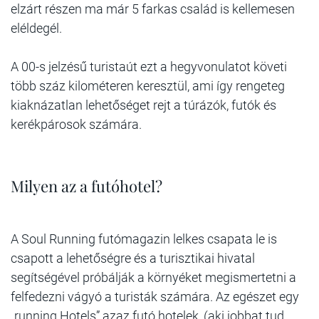
elzárt részen ma már 5 farkas család is kellemesen
eléldegél.
A 00-s jelzésű turistaút ezt a hegyvonulatot követi
több száz kilométeren keresztül, ami így rengeteg
kiaknázatlan lehetőséget rejt a túrázók, futók és
kerékpárosok számára.
Milyen az a futóhotel?
A Soul Running futómagazin lelkes csapata le is
csapott a lehetőségre és a turisztikai hivatal
segítségével próbálják a környéket megismertetni a
felfedezni vágyó a turisták számára. Az egészet egy
„running Hotels” azaz futó hotelek, (aki jobbat tud