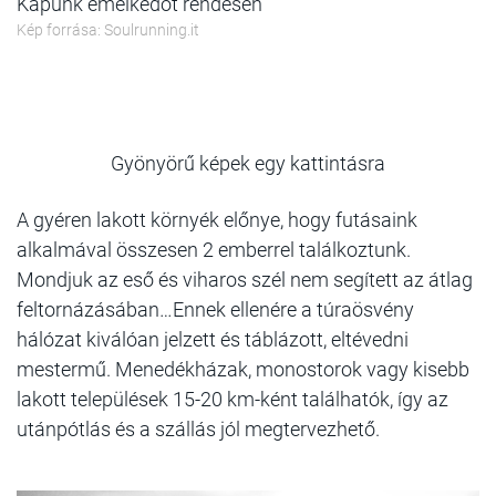
Kapunk emelkedőt rendesen
Kép forrása: Soulrunning.it
Gyönyörű képek egy kattintásra
A gyéren lakott környék előnye, hogy futásaink
alkalmával összesen 2 emberrel találkoztunk.
Mondjuk az eső és viharos szél nem segített az átlag
feltornázásában…Ennek ellenére a túraösvény
hálózat kiválóan jelzett és táblázott, eltévedni
mestermű. Menedékházak, monostorok vagy kisebb
lakott települések 15-20 km-ként találhatók, így az
utánpótlás és a szállás jól megtervezhető.