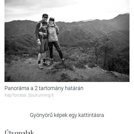
Panoráma a 2 tartomány határán
Kép forrása: Soulrunning.it
Gyönyörű képek egy kattintásra
Útvonalak