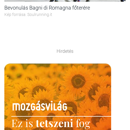
Bevonulás Bagni di Romagna főterére
Kép forrása: Soulrunning.it
Hirdetés
Ez is
tetszeni
fog