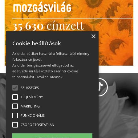
35 630
címzett
heti motiváció
×
Cookie beállítások
Ne maradj le!
Az oldal sütiket használ a felhasználói élmény
fokozása céljából.
Az oldal böngészésével elfogadod az
adatvédelmi tájékoztató szerinti cookie
felhasználást.
Tovább olvasok
SZÜKSÉGES
TELJESÍTMÉNY
MARKETING
Adatvédelem
FUNKCIONÁLIS
CSOPORTOSÍTATLAN
Állásajánlatok