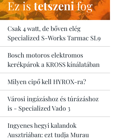
Ez is
tetszeni
fog
Csak 4 watt, de bőven elég
Specialized S-Works Tarmac SL9
Bosch motoros elektromos
kerékpárok a KROSS kínálatában
Milyen cipő kell HYROX-ra?
Városi ingázáshoz és túrázáshoz
is - Specialized Vado 3
Ingyenes hegyi kalandok
Ausztriában: ezt tudja Murau