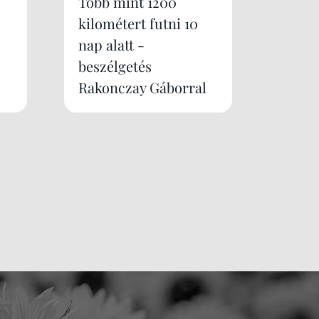
Több mint 1200
kilométert futni 10
nap alatt -
beszélgetés
Rakonczay Gáborral