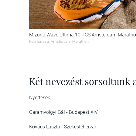
Mizuno Wave Ultima 10 TCS Amsterdam Marath
Kép forrása: Amsterdam Marathon
Két nevezést sorsoltunk
Nyertesek:
Garamvölgyi Gál - Budapest XIV
Kovács László - Székesfehérvár