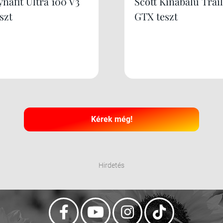
nafit Ultra 100 V3
Scott Kinabalu Trail
szt
GTX teszt
Kérek még!
Hirdetés