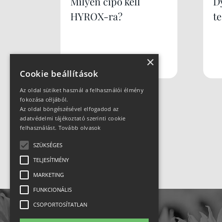
Milyen cipő kell
Dy
HYROX-ra?
te
×
Cookie beállítások
Az oldal sütiket használ a felhasználói élmény
fokozása céljából.
Az oldal böngészésével elfogadod az
adatvédelmi tájékoztató szerinti cookie
felhasználást.
Tovább olvasok
SZÜKSÉGES
TELJESÍTMÉNY
MARKETING
FUNKCIONÁLIS
CSOPORTOSÍTATLAN