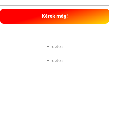
Kérek még!
Hirdetés
Hirdetés