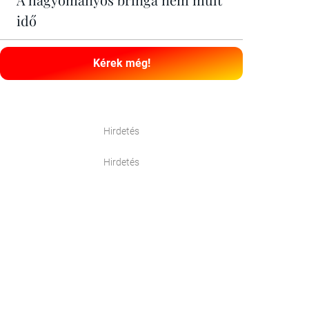
idő
Kérek még!
Hirdetés
Hirdetés