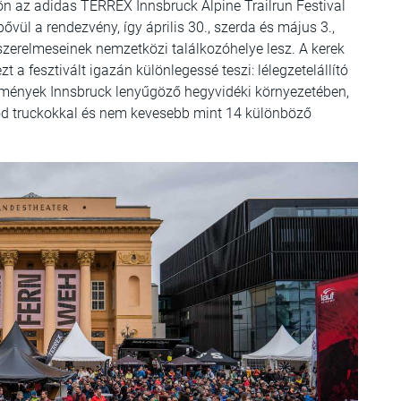
ön az adidas TERREX Innsbruck Alpine Trailrun Festival
ővül a rendezvény, így április 30., szerda és május 3.,
szerelmeseinek nemzetközi találkozóhelye lesz. A kerek
 a fesztivált igazán különlegessé teszi: lélegzetelállító
 élmények Innsbruck lenyűgöző hegyvidéki környezetében,
od truckokkal és nem kevesebb mint 14 különböző