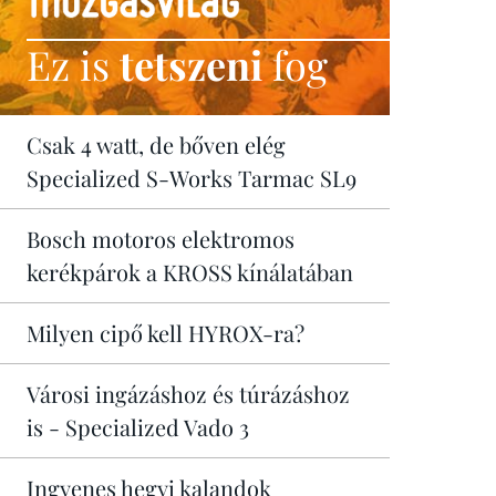
Ez is
tetszeni
fog
Csak 4 watt, de bőven elég
Specialized S-Works Tarmac SL9
Bosch motoros elektromos
kerékpárok a KROSS kínálatában
Milyen cipő kell HYROX-ra?
Városi ingázáshoz és túrázáshoz
is - Specialized Vado 3
Ingyenes hegyi kalandok