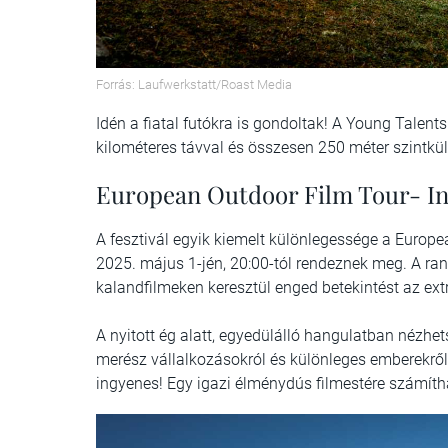
Forrás: Laufwerkstatt/Roast Media
Idén a fiatal futókra is gondoltak! A Young Talents
kilométeres távval és összesen 250 méter szintkü
European Outdoor Film Tour- In
A fesztivál egyik kiemelt különlegessége a Europe
2025. május 1-jén, 20:00-tól rendeznek meg. A r
kalandfilmeken keresztül enged betekintést az ext
A nyitott ég alatt, egyedülálló hangulatban nézhets
merész vállalkozásokról és különleges emberekről
ingyenes! Egy igazi élménydús filmestére számítha