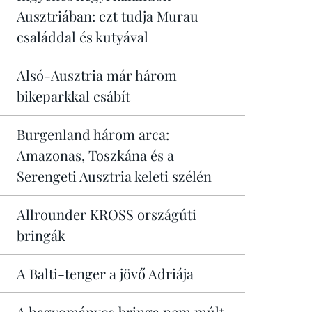
Ausztriában: ezt tudja Murau
családdal és kutyával
Alsó-Ausztria már három
bikeparkkal csábít
Burgenland három arca:
Amazonas, Toszkána és a
Serengeti Ausztria keleti szélén
Allrounder KROSS országúti
bringák
A Balti-tenger a jövő Adriája
A hagyományos bringa nem múlt