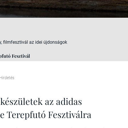
y, filmfesztivál az idei újdonságok
futó Fesztivál
Hirdetés
őkészületek az adidas
 Terepfutó Fesztiválra