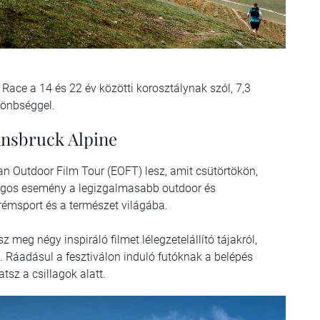
 Race a 14 és 22 év közötti korosztálynak szól, 7,3
lönbséggel.
nsbruck Alpine
an Outdoor Film Tour (EOFT) lesz, amit csütörtökön,
angos esemény a legizgalmasabb outdoor és
rémsport és a természet világába.
z meg négy inspiráló filmet lélegzetelállító tájakról,
. Ráadásul a fesztiválon induló futóknak a belépés
tsz a csillagok alatt.