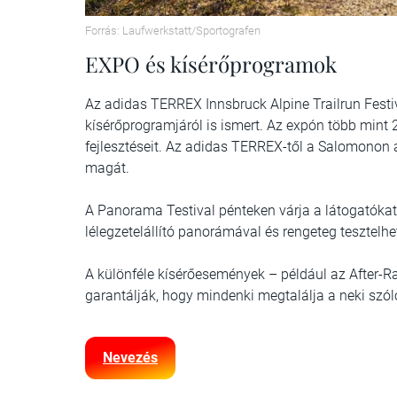
Forrás: Laufwerkstatt/Sportografen
EXPO és kísérőprogramok
Az adidas TERREX Innsbruck Alpine Trailrun Fest
kísérőprogramjáról is ismert. Az expón több mint 
fejlesztéseit. Az adidas TERREX-től a Salomonon 
magát.
A Panorama Testival pénteken várja a látogatókat 
lélegzetelállító panorámával és rengeteg tesztelhe
A különféle kísérőesemények – például az After-Ra
garantálják, hogy mindenki megtalálja a neki szó
Nevezés