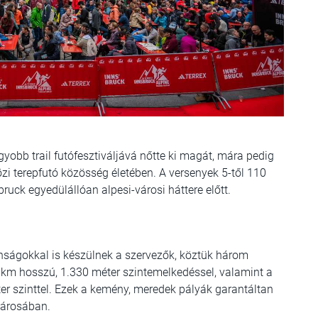
yobb trail futófesztiváljává nőtte ki magát, mára pedig
i terepfutó közösség életében. A versenyek 5-től 110
bruck egyedülállóan alpesi-városi háttere előtt.
onságokkal is készülnek a szervezők, köztük három
,5 km hosszú, 1.330 méter szintemelkedéssel, valamint a
ter szinttel. Ezek a kemény, meredek pályák garantáltan
városában.