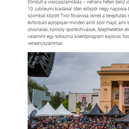
Elindult a visszaszámlálás – néhány héten belül j
10. jubileumi kiadása! Idén először négy naposra b
szombat között Tirol fővárosa ismét a terepfutás 
évforduló apropóján minden arról szól majd, ami ezt
útvonalak, komoly sportkihívások, felejthetetlen
valamint egy sokszínű kísérőprogram expóval, fo
versenyszámmal.