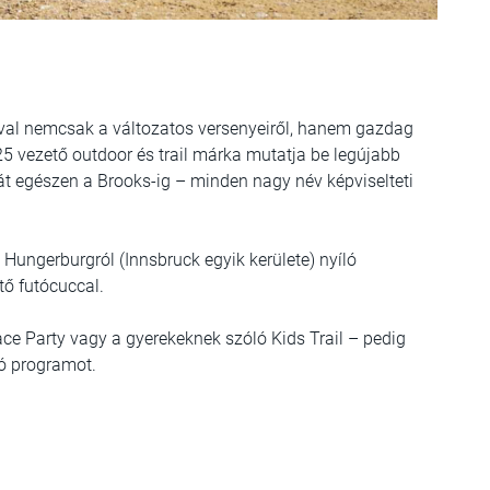
ival nemcsak a változatos versenyeiről, hanem gazdag
25 vezető outdoor és trail márka mutatja be legújabb
át egészen a Brooks-ig – minden nagy név képviselteti
Hungerburgról (Innsbruck egyik kerülete) nyíló
tő futócuccal.
ce Party vagy a gyerekeknek szóló Kids Trail – pedig
ló programot.