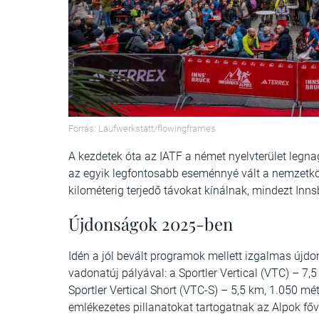
Forrás: Laufwerkstatt/flowingframes
A kezdetek óta az IATF a német nyelvterület legnag
az egyik legfontosabb eseménnyé vált a nemzetköz
kilométerig terjedő távokat kínálnak, mindezt Inns
Újdonságok 2025-ben
Idén a jól bevált programok mellett izgalmas újd
vadonatúj pályával: a Sportler Vertical (VTC) – 7
Sportler Vertical Short (VTC-S) – 5,5 km, 1.050 mé
emlékezetes pillanatokat tartogatnak az Alpok fő