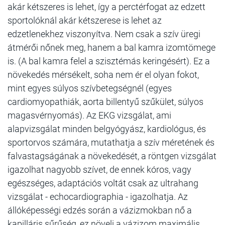
akár kétszeres is lehet, így a perctérfogat az edzett
sportolóknál akár kétszerese is lehet az
edzetlenekhez viszonyítva. Nem csak a szív üregi
átmérői nőnek meg, hanem a bal kamra izomtömege
is. (A bal kamra felel a szisztémás keringésért). Ez a
növekedés mérsékelt, soha nem ér el olyan fokot,
mint egyes súlyos szívbetegségnél (egyes
cardiomyopathiák, aorta billentyű szűkület, súlyos
magasvérnyomás). Az EKG vizsgálat, ami
alapvizsgálat minden belgyógyász, kardiológus, és
sportorvos számára, mutathatja a szív méretének és
falvastagságának a növekedését, a röntgen vizsgálat
igazolhat nagyobb szívet, de ennek kóros, vagy
egészséges, adaptációs voltát csak az ultrahang
vizsgálat - echocardiographia - igazolhatja. Az
állóképességi edzés során a vázizmokban nő a
kapilláris sűrűség, ez növeli a vázizom maximális