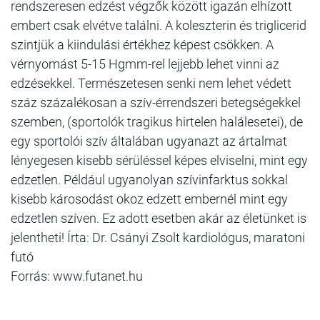
rendszeresen edzést végzők között igazán elhízott
embert csak elvétve találni. A koleszterin és triglicerid
szintjük a kiindulási értékhez képest csökken. A
vérnyomást 5-15 Hgmm-rel lejjebb lehet vinni az
edzésekkel. Természetesen senki nem lehet védett
száz százalékosan a szív-érrendszeri betegségekkel
szemben, (sportolók tragikus hirtelen halálesetei), de
egy sportolói szív általában ugyanazt az ártalmat
lényegesen kisebb sérüléssel képes elviselni, mint egy
edzetlen. Például ugyanolyan szívinfarktus sokkal
kisebb károsodást okoz edzett embernél mint egy
edzetlen szíven. Ez adott esetben akár az életünket is
jelentheti! Írta: Dr. Csányi Zsolt kardiológus, maratoni
futó
Forrás: www.futanet.hu