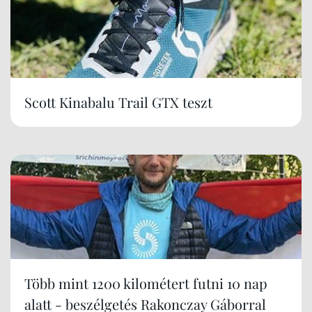
Scott Kinabalu Trail GTX teszt
Több mint 1200 kilométert futni 10 nap
alatt - beszélgetés Rakonczay Gáborral