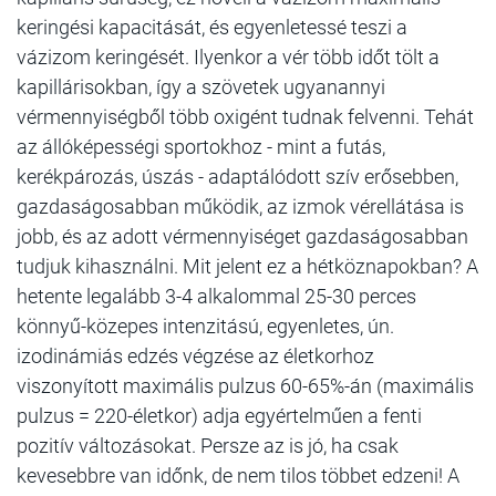
keringési kapacitását, és egyenletessé teszi a
vázizom keringését. Ilyenkor a vér több időt tölt a
kapillárisokban, így a szövetek ugyanannyi
vérmennyiségből több oxigént tudnak felvenni. Tehát
az állóképességi sportokhoz - mint a futás,
kerékpározás, úszás - adaptálódott szív erősebben,
gazdaságosabban működik, az izmok vérellátása is
jobb, és az adott vérmennyiséget gazdaságosabban
tudjuk kihasználni. Mit jelent ez a hétköznapokban? A
hetente legalább 3-4 alkalommal 25-30 perces
könnyű-közepes intenzitású, egyenletes, ún.
izodinámiás edzés végzése az életkorhoz
viszonyított maximális pulzus 60-65%-án (maximális
pulzus = 220-életkor) adja egyértelműen a fenti
pozitív változásokat. Persze az is jó, ha csak
kevesebbre van időnk, de nem tilos többet edzeni! A