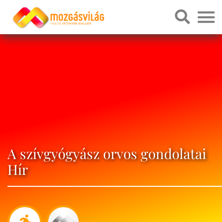
A szívgyógyász orvos gondolatai
Hír