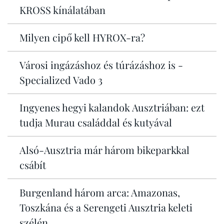
KROSS kínálatában
Milyen cipő kell HYROX-ra?
Városi ingázáshoz és túrázáshoz is -
Specialized Vado 3
Ingyenes hegyi kalandok Ausztriában: ezt
tudja Murau családdal és kutyával
Alsó-Ausztria már három bikeparkkal
csábít
Burgenland három arca: Amazonas,
Toszkána és a Serengeti Ausztria keleti
szélén