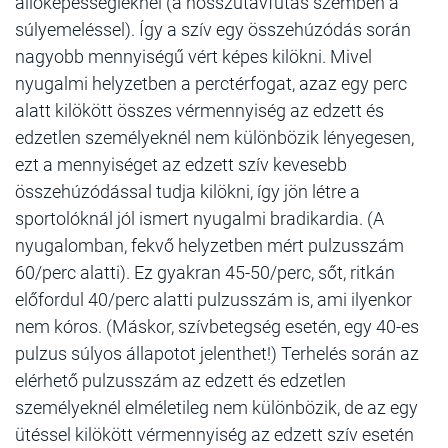
állóképességieknél (a hosszútávfutás szemben a
súlyemeléssel). Így a szív egy összehúzódás során
nagyobb mennyiségű vért képes kilökni. Mivel
nyugalmi helyzetben a perctérfogat, azaz egy perc
alatt kilökött összes vérmennyiség az edzett és
edzetlen személyeknél nem különbözik lényegesen,
ezt a mennyiséget az edzett szív kevesebb
összehúzódással tudja kilökni, így jön létre a
sportolóknál jól ismert nyugalmi bradikardia. (A
nyugalomban, fekvő helyzetben mért pulzusszám
60/perc alatti). Ez gyakran 45-50/perc, sőt, ritkán
előfordul 40/perc alatti pulzusszám is, ami ilyenkor
nem kóros. (Máskor, szívbetegség esetén, egy 40-es
pulzus súlyos állapotot jelenthet!) Terhelés során az
elérhető pulzusszám az edzett és edzetlen
személyeknél elméletileg nem különbözik, de az egy
ütéssel kilökött vérmennyiség az edzett szív esetén