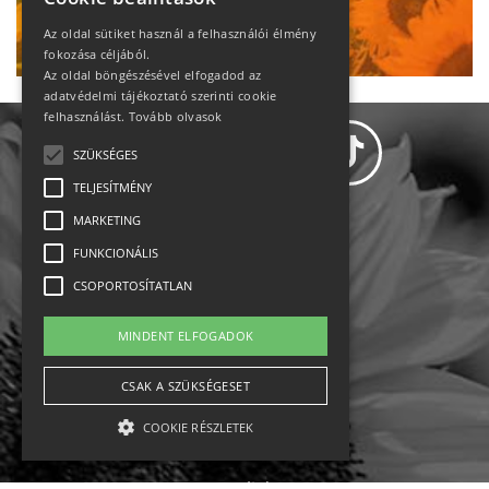
Ne maradj le!
Az oldal sütiket használ a felhasználói élmény
fokozása céljából.
Az oldal böngészésével elfogadod az
adatvédelmi tájékoztató szerinti cookie
felhasználást.
Tovább olvasok
SZÜKSÉGES
TELJESÍTMÉNY
MARKETING
Adatvédelem
FUNKCIONÁLIS
CSOPORTOSÍTATLAN
Állásajánlatok
MINDENT ELFOGADOK
Impresszum-kapcsolat
CSAK A SZÜKSÉGESET
Jogi nyilatkozat
COOKIE RÉSZLETEK
Rólunk