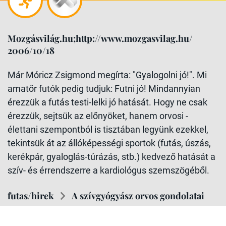
Mozgásvilág.hu;http://www.mozgasvilag.hu/
2006/10/18
Már Móricz Zsigmond megírta: "Gyalogolni jó!". Mi
amatőr futók pedig tudjuk: Futni jó! Mindannyian
érezzük a futás testi-lelki jó hatását. Hogy ne csak
érezzük, sejtsük az előnyöket, hanem orvosi -
élettani szempontból is tisztában legyünk ezekkel,
tekintsük át az állóképességi sportok (futás, úszás,
kerékpár, gyaloglás-túrázás, stb.) kedvező hatását a
szív- és érrendszerre a kardiológus szemszögéből.
futas/hirek
A szívgyógyász orvos gondolatai