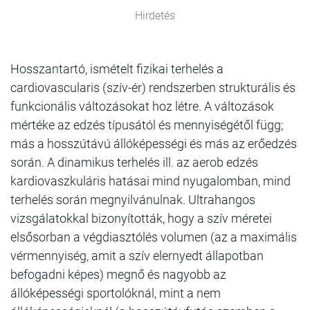
Hirdetés
Hosszantartó, ismételt fizikai terhelés a
cardiovascularis (szív-ér) rendszerben strukturális és
funkcionális változásokat hoz létre. A változások
mértéke az edzés típusától és mennyiségétől függ;
más a hosszútávú állóképességi és más az erőedzés
során. A dinamikus terhelés ill. az aerob edzés
kardiovaszkuláris hatásai mind nyugalomban, mind
terhelés során megnyilvánulnak. Ultrahangos
vizsgálatokkal bizonyították, hogy a szív méretei
elsősorban a végdiasztólés volumen (az a maximális
vérmennyiség, amit a szív elernyedt állapotban
befogadni képes) megnő és nagyobb az
állóképességi sportolóknál, mint a nem