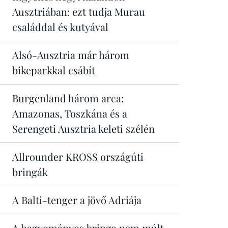
Ausztriában: ezt tudja Murau
családdal és kutyával
Alsó-Ausztria már három
bikeparkkal csábít
Burgenland három arca:
Amazonas, Toszkána és a
Serengeti Ausztria keleti szélén
Allrounder KROSS országúti
bringák
A Balti-tenger a jövő Adriája
A hagyományos bringa nem múlt