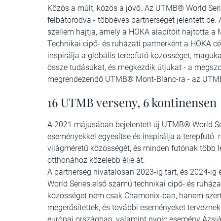
Közös a múlt, közös a jövő. Az UTMB® World Seri
felbátorodva - többéves partnerséget jelentett be.
szellem hajtja, amely a HOKA alapítóit hajtotta a
Technikai cipő- és ruházati partnerként a HOKA cé
inspirálja a globális terepfutó közösséget, maguk
össze tudásukat, és megkezdik útjukat - a megszo
megrendezendő UTMB® Mont-Blanc-ra - az UTMB®
16 UTMB verseny, 6 kontinensen
A 2021 májusában bejelentett új UTMB® World Ser
eseményekkel egyesítse és inspirálja a terepfutó 
világméretű közösségét, és minden futónak több 
otthonához közelebb élje át.
A partnerség hivatalosan 2023-ig tart, és 2024-
World Series első számú technikai cipő- és ruházat
közösséget nem csak Chamonix-ban, hanem szert
megerősítettek, és további eseményeket terveznek
európai országban, valamint nyolc esemény Ázsi