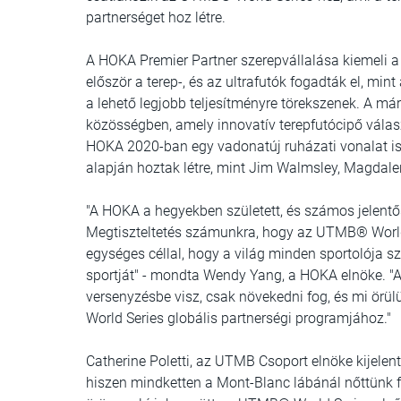
partnerséget hoz létre.
A HOKA Premier Partner szerepvállalása kiemeli 
először a terep-, és az ultrafutók fogadták el, min
a lehető legjobb teljesítményre törekszenek. A márk
közösségben, amely innovatív terepfutócipő válasz
HOKA 2020-ban egy vadonatúj ruházati vonalat is 
alapján hoztak létre, mint Jim Walmsley, Magdal
"A HOKA a hegyekben született, és számos jelent
Megtiszteltetés számunkra, hogy az UTMB® World
egységes céllal, hogy a világ minden sportolója s
sportját" - mondta Wendy Yang, a HOKA elnöke. "
versenyzésbe visz, csak növekedni fog, és mi ör
World Series globális partnerségi programjához."
Catherine Poletti, az UTMB Csoport elnöke kijelen
hiszen mindketten a Mont-Blanc lábánál nőttünk fe