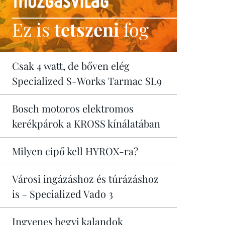
Ez is
tetszeni
fog
Csak 4 watt, de bőven elég
Specialized S-Works Tarmac SL9
Bosch motoros elektromos
kerékpárok a KROSS kínálatában
Milyen cipő kell HYROX-ra?
Városi ingázáshoz és túrázáshoz
is - Specialized Vado 3
Ingyenes hegyi kalandok