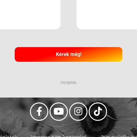
Kérek még!
Hirdetés