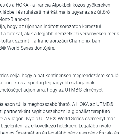
es és a HOKA - a francia Alpokbéli közös gyökereken
 A lábbeli és ruházati márkát ma is ugyanaz az úttörő
 Mont-Blanc-on.
lja, hogy az újonnan indított sorozaton keresztül
at a futókat, akik a legjobb nemzetközi versenyeken mérik
kottak szerint -, a franciaországi Chamonix-ban
 World Series döntőjére.
ies célja, hogy a hat kontinensen megrendezésre kerülő
rajongók és a sportág legnagyobb sztárjainak
lehetőséget adjon arra, hogy az UTMB® élményét
ig és azon túl is meghosszabbítható. A HOKA az UTMB®
i partnereként segít összehozni a globálist terepfutó
e a világon. Nyolc UTMB® World Series eseményt már
 bejelenteni az elkövetkező hetekben. Legalább nyolc
ában és Óceániában és legalább négy esemény Észak- és