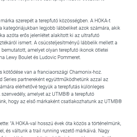
a márka szerepét a terepfutó közösségben. A HOKA-t
t a kategóriájukban legjobb lábbeliket azok számára, akik
a azóta erős jelenlétet alakított ki az ultrafutó
tékáról ismert. A csúcsteljesítményű lábbelik mellett a
bemutatott, amelyet olyan terepfutó ikonok ötletei
ena Lewy Boulet és Ludovic Pommeret.
ős kötődése van a franciaországi Chamonix-hoz.
 Series partnereként együttműködhetünk azzal az
zámára elérhetővé tegyük a terepfutás különleges
A szenvedély, amelyet az UTMB® a terepfutó
ülünk, hogy az első márkaként csatlakozhatunk az UTMB®
tette: "A HOKA-val hosszú évek óta közös a történelmünk,
l, és váltunk a trail running vezető márkáivá. Nagy