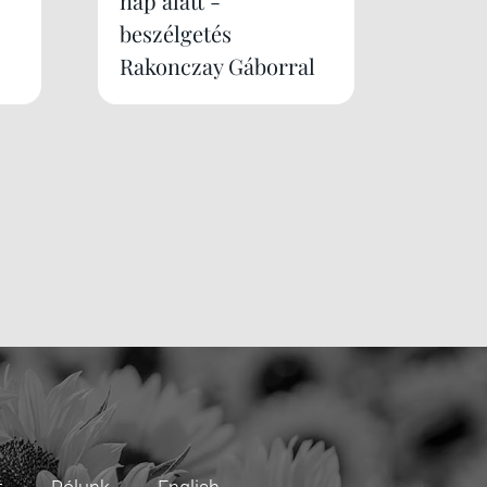
nap alatt -
beszélgetés
Rakonczay Gáborral