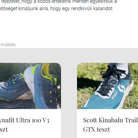
fejezetét, hogy a közös értékeink mentén egyesítsük a
tőséget kínáljunk arra, hogy egy rendkívüli kalandot
Hirdetés
nafit Ultra 100 V3
Scott Kinabalu Trail
szt
GTX teszt