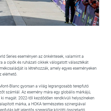
ld Series eseményen az önkéntesek, valamint a
 a cipők és ruházati cikkek válogatott választékát
ermékcsaládját is létrehozzák, amely egyes eseményeken
 elérhető.
ont-Blanc gyorsan a világ legrangosabb terepfutó
ezőt számlál. Az esemény mára egy globális márkájú,
e ki magát. 2022-től kezdődően rendkívüli helyszíneken
alapított márka, a HOKA természetes szinergiával
pfutás két jelentős szereplője közötti összetartó