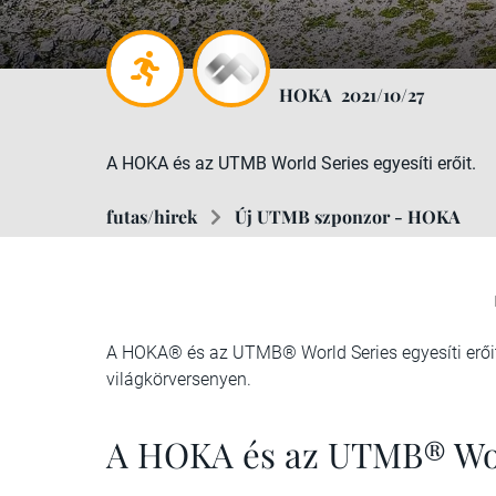
HOKA
2021/10/27
A HOKA és az UTMB World Series egyesíti erőit.
futas/hirek
Új UTMB szponzor - HOKA
A HOKA® és az UTMB® World Series egyesíti erőit,
világkörversenyen.
A HOKA és az UTMB® Wor