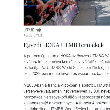
UTMB rajt
Forrás: UTMB
Egyedi HOKA UTMB termékek
A partnerség során a HOKA az összes UTMB® Wor
kiválasztott eseményeken részt vevő futók számára
biztosítja. Az UTMB® World Series termékek új t
és a 2022-ben induló hivatalos webáruházban lesz
A 2003-ban a francia Alpokban alapított UTMB® M
versenyévé vált, amely hét versenyen 10 000 nev
nemzetközi versenyekből álló világsorozattá nőtt
zajlanak majd az események. A francia Alpokban 
csatlakozik az UTMB® World Series-hez, ami a tere