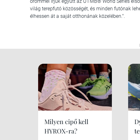
örömmel írjuk együtt az UTMB® World Series első 
világ terepfutó közösségét, és minden futónak lehe
élhessen át a saját otthonának közelében.".
Milyen cipő kell
Dy
HYROX-ra?
te