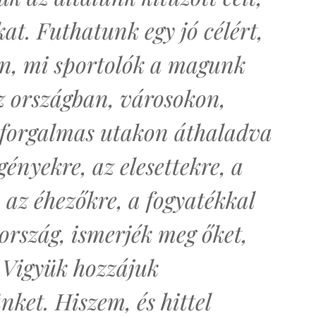
t. Futhatunk egy jó célért,
n, mi sportolók a magunk
 országban, városokon,
s forgalmas utakon áthaladva
gényekre, az elesettekre, a
 az éhezőkre, a fogyatékkal
 ország, ismerjék meg őket,
 Vigyük hozzájuk
ket. Hiszem, és hittel