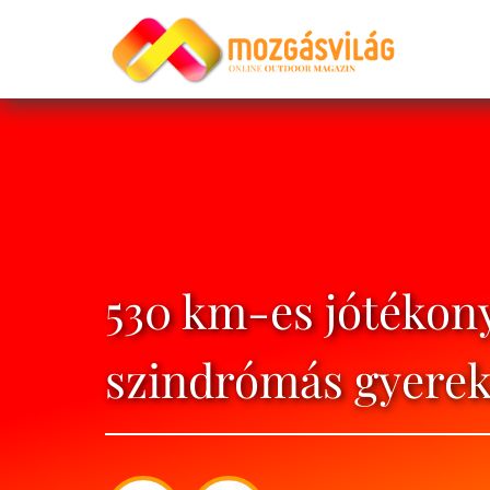
530 km-es jótékon
szindrómás gyerek