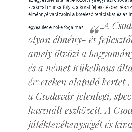
az egyesület által létrehozott nyíregyházi Csodav
szakmai munka folyik, a korai fejlesztésben rész
élménnyé varázsolni a kötelező terápiákat és az in
„A Csod
egyesület elnöke fogalmaz:
olyan élmény- és fejlesztő
amely ötvözi a hagyomány
és a német Kükelhaus által
érzeteken alapuló kertet ,
a Csodavár jelenlegi, speci
használt eszközeit. A Cs
játéktevékenységét és kív