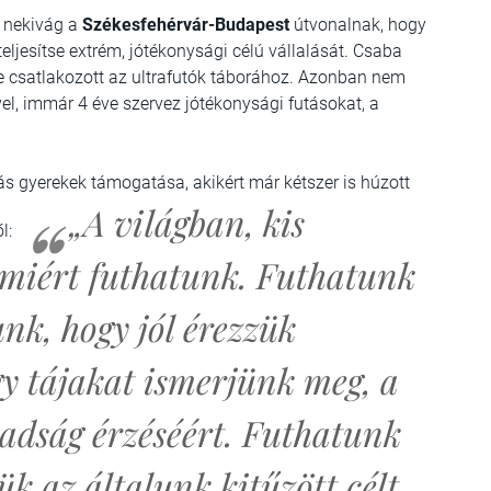
t nekivág a
Székesfehérvár-Budapest
útvonalnak, hogy
eljesítse extrém, jótékonysági célú vállalását. Csaba
e csatlakozott az ultrafutók táborához. Azonban nem
vel, immár 4 éve szervez jótékonysági futásokat, a
 gyerekek támogatása, akikért már kétszer is húzott
„A világban, kis
ől:
miért futhatunk. Futhatunk
nk, hogy jól érezzük
y tájakat ismerjünk meg, a
abadság érzéséért. Futhatunk
ük az általunk kitűzött célt,