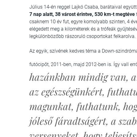
Július 14-én reggel Lajkó Csaba, barátaival együt
7 nap alatt, 38 várost érintve, 530 km-t megtéve
t
csaknem 10 év fut, egyre komolyabb szinten, 4 év
elégedett meg a kilométerek és a trófeák gyűjtésé
legkülönbözőbb rászoruló csoportokat felkarolva.
Az egyik, szívének kedves téma a Down-szindrómás
futócipőt, 2011-ben, majd 2012-ben is. Így vall err
hazánkban mindig van, a
az egészségünkért, futhatu
magunkat, futhatunk, hog
jóleső fáradtságért, a sz
versenyeket, hogy teljesíts