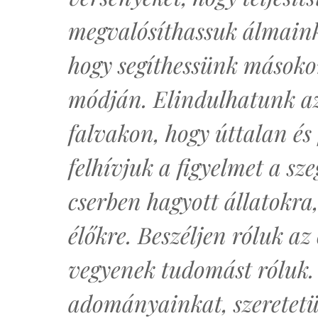
megvalósíthassuk álmainka
hogy segíthessünk másoko
módján. Elindulhatunk az
falvakon, hogy úttalan é
felhívjuk a figyelmet a sze
cserben hagyott állatokra,
élőkre. Beszéljen róluk az
vegyenek tudomást róluk.
adományainkat, szeretetün