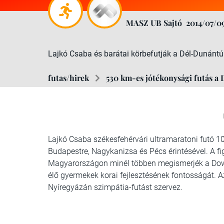
MASZ UB Sajtó
2014/07/0
Lajkó Csaba és barátai körbefutják a Dél-Dunántú
futas/hirek
530 km-es jótékonysági futás a 
Lajkó Csaba székesfehérvári ultramaratoni futó 10 
Budapestre, Nagykanizsa és Pécs érintésével. A f
Magyarországon minél többen megismerjék a Down
élő gyermekek korai fejlesztésének fontosságát
Nyíregyázán szimpátia-futást szervez.