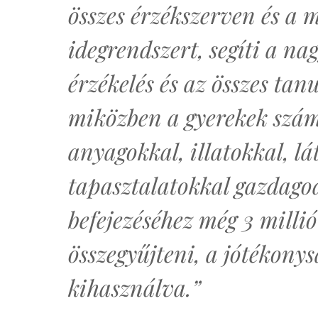
összes érzékszerven és a m
idegrendszert, segíti a na
érzékelés és az összes tanu
miközben a gyerekek szám
anyagokkal, illatokkal, l
tapasztalatokkal gazdago
befejezéséhez még 3 millió
összegyűjteni, a jótékonysá
kihasználva.”