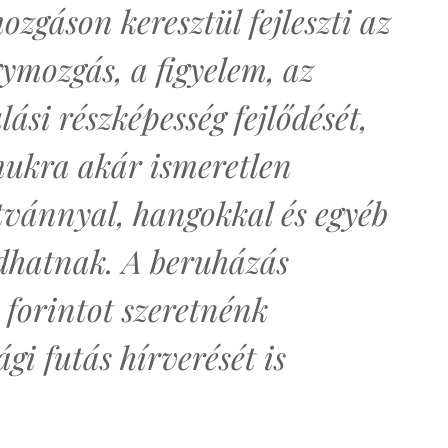
ozgáson keresztül fejleszti az
gymozgás, a figyelem, az
lási részképesség fejlődését,
ukra akár ismeretlen
átvánnyal, hangokkal és egyéb
dhatnak. A beruházás
 forintot szeretnénk
gi futás hírverését is