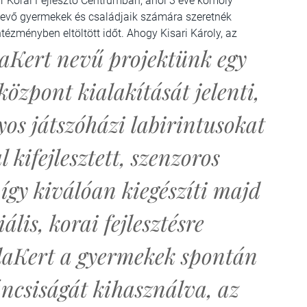
ár Korai Fejlesztő Centrumban, ahol 3 éve komoly
tvevő gyermekek és családjaik számára szeretnék
tézményben eltöltött időt. Ahogy Kisari Károly, az
aKert nevű projektünk egy
központ kialakítását jelenti,
os játszóházi labirintusokat
 kifejlesztett, szenzoros
 így kiválóan kiegészíti majd
ális, korai fejlesztésre
odaKert a gyermekek spontán
áncsiságát kihasználva, az