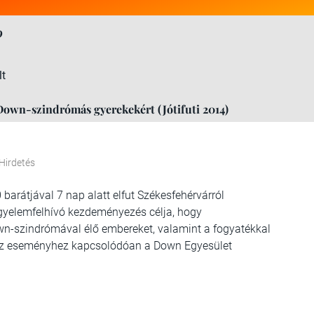
9
lt
Down-szindrómás gyerekekért (Jótifuti 2014)
Hirdetés
barátjával 7 nap alatt elfut Székesfehérvárról
igyelemfelhívó kezdeményezés célja, hogy
-szindrómával élő embereket, valamint a fogyatékkal
. Az eseményhez kapcsolódóan a Down Egyesület