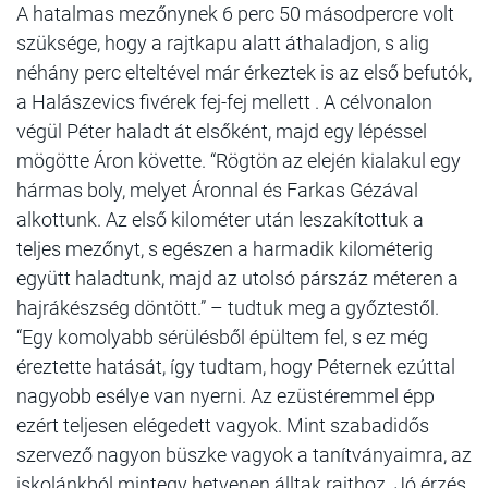
A hatalmas mezőnynek 6 perc 50 másodpercre volt
szüksége, hogy a rajtkapu alatt áthaladjon, s alig
néhány perc elteltével már érkeztek is az első befutók,
a Halászevics fivérek fej-fej mellett . A célvonalon
végül Péter haladt át elsőként, majd egy lépéssel
mögötte Áron követte. “Rögtön az elején kialakul egy
hármas boly, melyet Áronnal és Farkas Gézával
alkottunk. Az első kilométer után leszakítottuk a
teljes mezőnyt, s egészen a harmadik kilométerig
együtt haladtunk, majd az utolsó párszáz méteren a
hajrákészség döntött.” – tudtuk meg a győztestől.
“Egy komolyabb sérülésből épültem fel, s ez még
éreztette hatását, így tudtam, hogy Péternek ezúttal
nagyobb esélye van nyerni. Az ezüstéremmel épp
ezért teljesen elégedett vagyok. Mint szabadidős
szervező nagyon büszke vagyok a tanítványaimra, az
iskolánkból mintegy hetvenen álltak rajthoz. Jó érzés