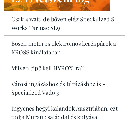
Csak 4 watt, de bőven elég Specialized S-
Works Tarmac SL9
Bosch motoros elektromos kerékpárok a
KROSS kínálatában
Milyen cipő kell HYROX-ra?
Városi ingázáshoz és túrázáshoz is -
Specialized Vado 3
Ingyenes hegyi kalandok Ausztriában: ezt
tudja Murau családdal és kutyával