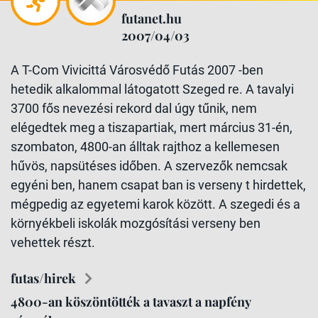
futanet.hu
2007/04/03
A T-Com Vivicittá Városvédő Futás 2007 -ben
hetedik alkalommal látogatott Szeged re. A tavalyi
3700 fős nevezési rekord dal úgy tűnik, nem
elégedtek meg a tiszapartiak, mert március 31-én,
szombaton, 4800-an álltak rajthoz a kellemesen
hűvös, napsütéses időben. A szervezők nemcsak
egyéni ben, hanem csapat ban is verseny t hirdettek,
mégpedig az egyetemi karok között. A szegedi és a
környékbeli iskolák mozgósítási verseny ben
vehettek részt.
futas/hirek
4800-an köszöntötték a tavaszt a napfény