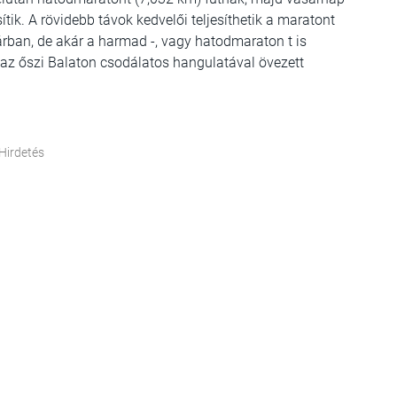
ítik. A rövidebb távok kedvelői teljesíthetik a maratont
árban, de akár a harmad -, vagy hatodmaraton t is
, az őszi Balaton csodálatos hangulatával övezett
Hirdetés