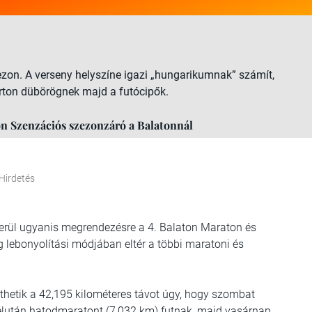
ezon. A verseny helyszíne igazi „hungarikumnak” számít,
arton dübörögnek majd a futócipők.
on Szenzációs szezonzáró a Balatonnál
Hirdetés
rül ugyanis megrendezésre a 4. Balaton Maraton és
 lebonyolítási módjában eltér a többi maratoni és
íthetik a 42,195 kilométeres távot úgy, hogy szombat
lután hatodmaratont (7,032 km) futnak, majd vasárnap