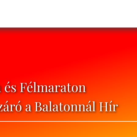
n és Félmaraton
áró a Balatonnál Hír