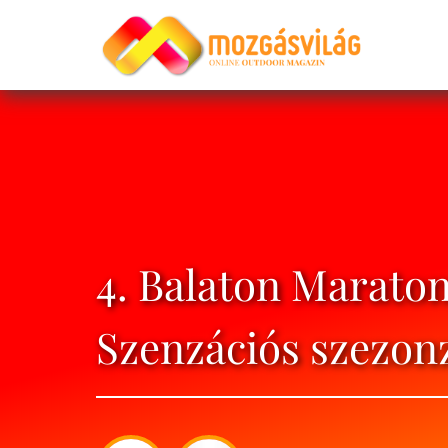
4. Balaton Marato
Szenzációs szezonz