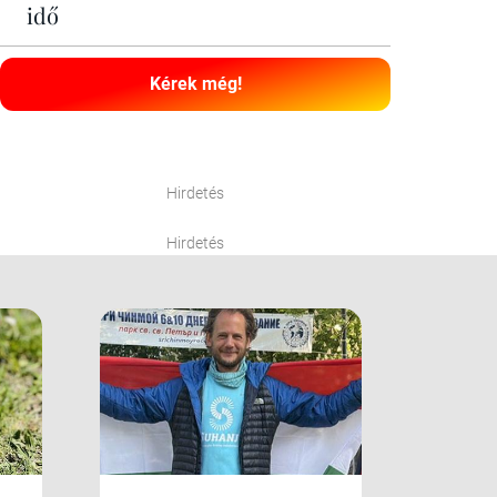
idő
Kérek még!
Hirdetés
Hirdetés