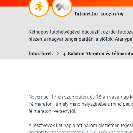
futanet.hu
2007/11/09
Kétnapos futóhétvégével búcsúztik az idei futósz
hiszen a magyar tenger partján, a siófoki Aranyp
futas/hirek
4. Balaton Maraton és Félmarat
November 17-én szombaton, és 18-án vasárnap ke
Félmaraton , amely mind helyszínében, mind pedig
félmaratoni versenytől.
A résztvevők két nap alatt három részletben teljes
délelőtt harmadmaratont (14,065 km), szombat dé