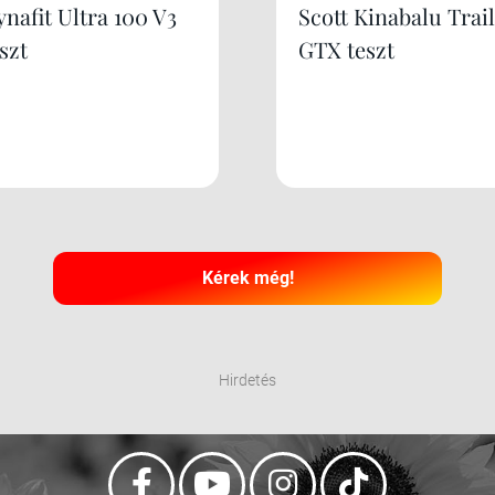
nafit Ultra 100 V3
Scott Kinabalu Trail
szt
GTX teszt
Kérek még!
Hirdetés