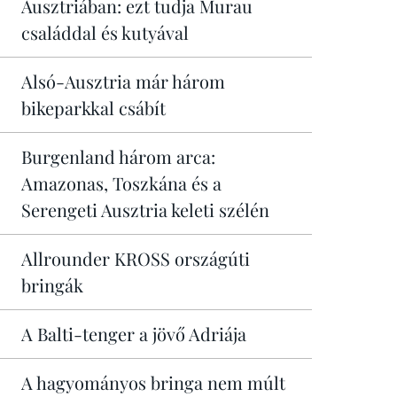
Ausztriában: ezt tudja Murau
családdal és kutyával
Alsó-Ausztria már három
bikeparkkal csábít
Burgenland három arca:
Amazonas, Toszkána és a
Serengeti Ausztria keleti szélén
Allrounder KROSS országúti
bringák
A Balti-tenger a jövő Adriája
A hagyományos bringa nem múlt