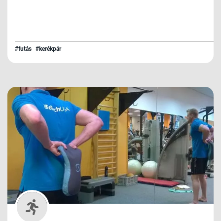
#futás
#kerékpár