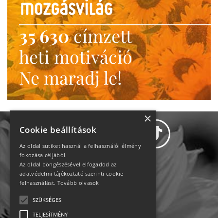
35 630
címzett
heti motiváció
Ne maradj le!
×
Cookie beállítások
Az oldal sütiket használ a felhasználói élmény
fokozása céljából.
Az oldal böngészésével elfogadod az
Adatvédelem
adatvédelmi tájékoztató szerinti cookie
felhasználást.
Tovább olvasok
Állásajánlatok
SZÜKSÉGES
TELJESÍTMÉNY