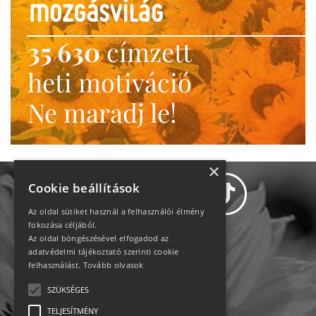
35 630
címzett
heti motiváció
Ne maradj le!
×
Cookie beállítások
Az oldal sütiket használ a felhasználói élmény
fokozása céljából.
Az oldal böngészésével elfogadod az
Adatvédelem
adatvédelmi tájékoztató szerinti cookie
felhasználást.
Tovább olvasok
Állásajánlatok
SZÜKSÉGES
TELJESÍTMÉNY