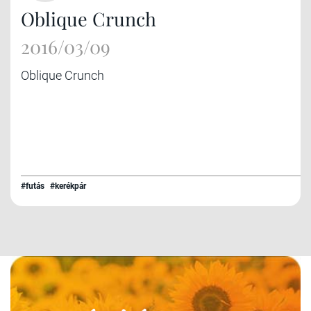
Oblique Crunch
2016/03/09
Oblique Crunch
#futás
#kerékpár