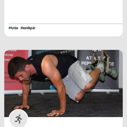
#futás
#kerékpár