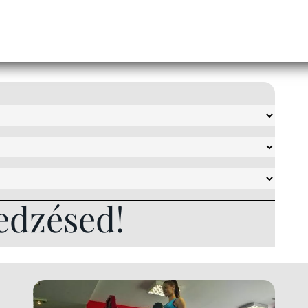
edzésed!