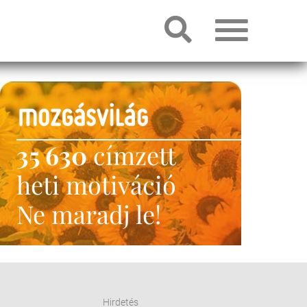
35 630
címzett
heti motiváció
Ne maradj le!
Hirdetés