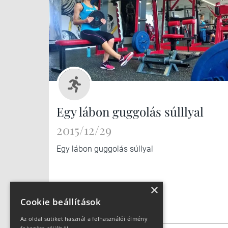
Egy lábon guggolás súlllyal
2015/12/29
Egy lábon guggolás súllyal
×
Cookie beállítások
Az oldal sütiket használ a felhasználói élmény