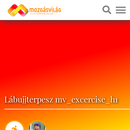
Lábujjterpesz mv_excercise_h1