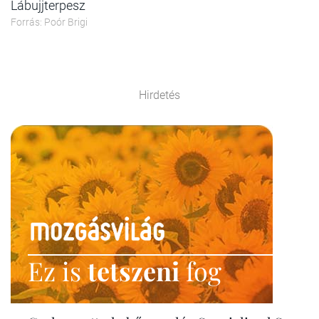
Lábujjterpesz
Forrás: Poór Brigi
Hirdetés
Ez is
tetszeni
fog