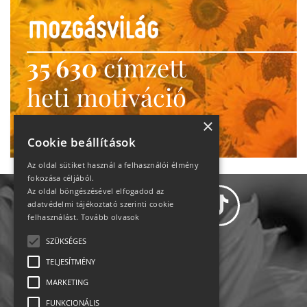
35 630
címzett
heti motiváció
Ne maradj le!
×
Cookie beállítások
Az oldal sütiket használ a felhasználói élmény
fokozása céljából.
Az oldal böngészésével elfogadod az
adatvédelmi tájékoztató szerinti cookie
felhasználást.
Tovább olvasok
SZÜKSÉGES
Adatvédelem
TELJESÍTMÉNY
MARKETING
Állásajánlatok
FUNKCIONÁLIS