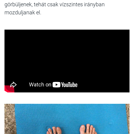
görbüljenek, tehát csak vízszintes irányban
mozduljanak el.