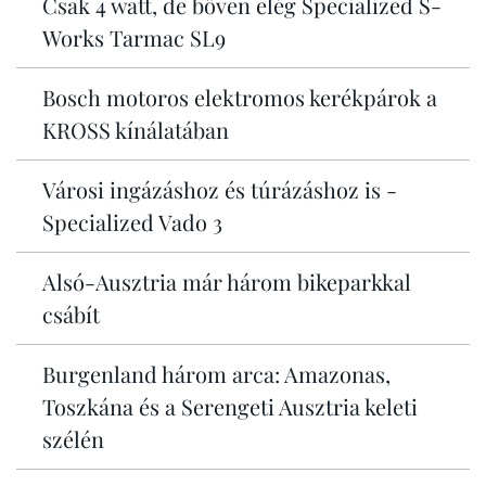
Csak 4 watt, de bőven elég Specialized S-
Works Tarmac SL9
Bosch motoros elektromos kerékpárok a
KROSS kínálatában
Városi ingázáshoz és túrázáshoz is -
Specialized Vado 3
Alsó-Ausztria már három bikeparkkal
csábít
Burgenland három arca: Amazonas,
Toszkána és a Serengeti Ausztria keleti
szélén