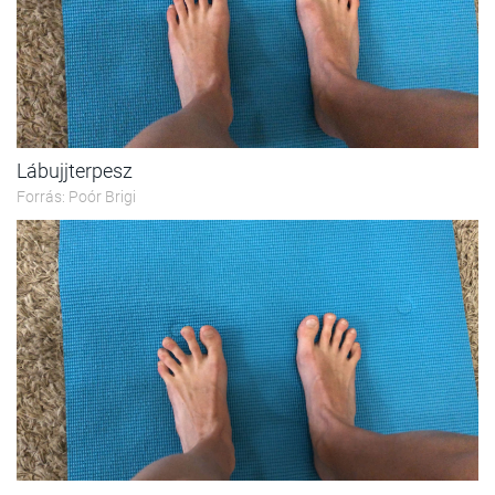
Lábujjterpesz
Forrás: Poór Brigi