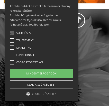
Az oldal sütiket használ a felhasználói élmény
fokozása céljából.
Az oldal böngészésével elfogadod az
adatvédelmi tájékoztató szerinti cookie
felhasználást.
Tovább olvasok
SZÜKSÉGES
Adatvédelem
TELJESÍTMÉNY
MARKETING
Állásajánlatok
FUNKCIONÁLIS
Impresszum-kapcsolat
CSOPORTOSÍTATLAN
Jogi nyilatkozat
MINDENT ELFOGADOK
Rólunk
CSAK A SZÜKSÉGESET
COOKIE RÉSZLETEK
English