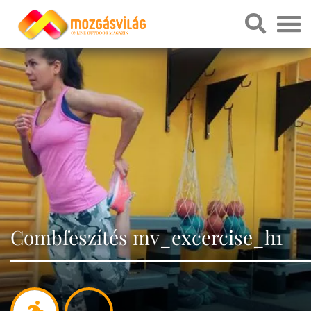
Combfeszítés mv_excercise_h1