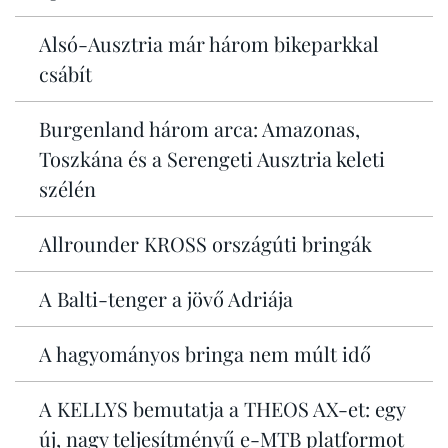
Alsó-Ausztria már három bikeparkkal
csábít
Burgenland három arca: Amazonas,
Toszkána és a Serengeti Ausztria keleti
szélén
Allrounder KROSS országúti bringák
A Balti-tenger a jövő Adriája
A hagyományos bringa nem múlt idő
A KELLYS bemutatja a THEOS AX-et: egy
új, nagy teljesítményű e-MTB platformot