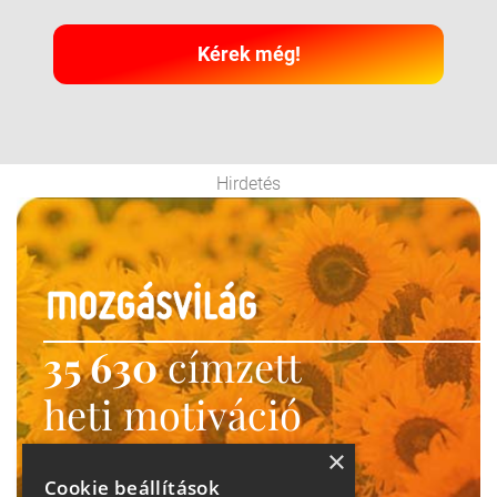
Kérek még!
Hirdetés
35 630
címzett
heti motiváció
Ne maradj le!
×
Cookie beállítások