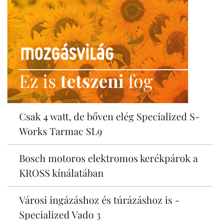
Ez is
tetszeni
fog
Csak 4 watt, de bőven elég Specialized S-
Works Tarmac SL9
Bosch motoros elektromos kerékpárok a
KROSS kínálatában
Városi ingázáshoz és túrázáshoz is -
Specialized Vado 3