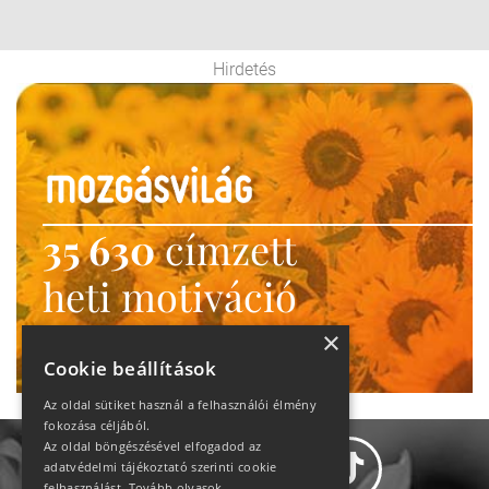
Hirdetés
35 630
címzett
heti motiváció
Ne maradj le!
×
Cookie beállítások
Az oldal sütiket használ a felhasználói élmény
fokozása céljából.
Az oldal böngészésével elfogadod az
adatvédelmi tájékoztató szerinti cookie
felhasználást.
Tovább olvasok