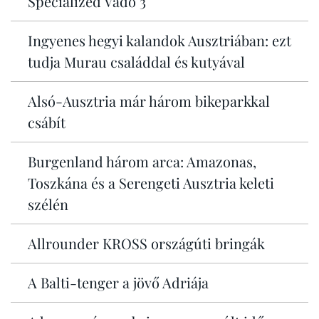
Specialized Vado 3
Ingyenes hegyi kalandok Ausztriában: ezt
tudja Murau családdal és kutyával
Alsó-Ausztria már három bikeparkkal
csábít
Burgenland három arca: Amazonas,
Toszkána és a Serengeti Ausztria keleti
szélén
Allrounder KROSS országúti bringák
A Balti-tenger a jövő Adriája