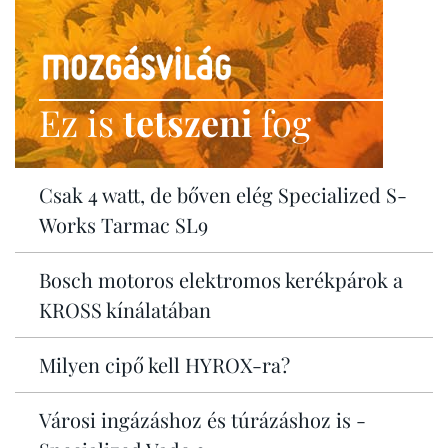
Ez is
tetszeni
fog
Csak 4 watt, de bőven elég Specialized S-
Works Tarmac SL9
Bosch motoros elektromos kerékpárok a
KROSS kínálatában
Milyen cipő kell HYROX-ra?
Városi ingázáshoz és túrázáshoz is -