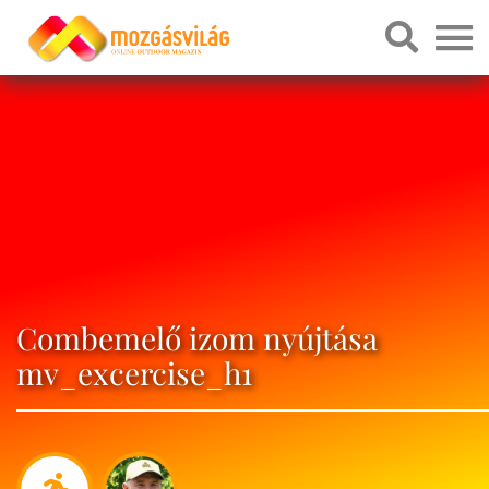
Combemelő izom nyújtása
mv_excercise_h1