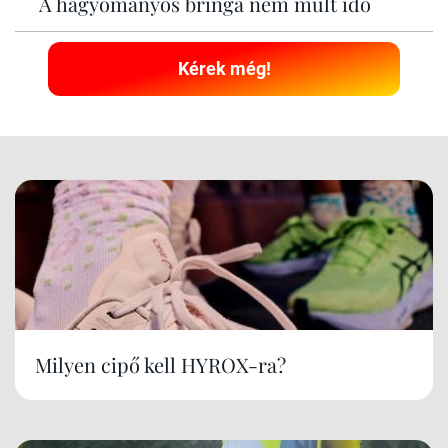
A hagyományos bringa nem múlt idő
Kérek még!
Milyen cipő kell HYROX-ra?