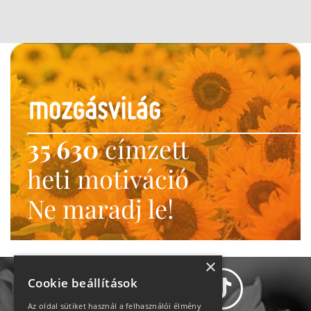
35 630
címzett
heti motiváció
Ne maradj le!
×
Cookie beállítások
Az oldal sütiket használ a felhasználói élmény