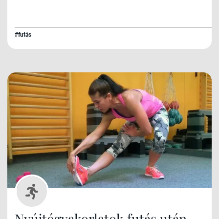
#futás
Nyújtógyakorlatok futás után