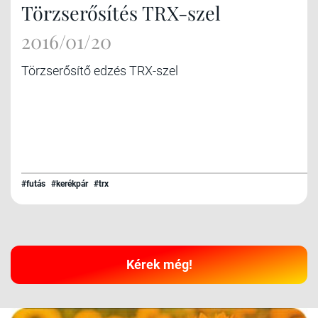
Törzserősítés TRX-szel
2016/01/20
Törzserősítő edzés TRX-szel
#futás
#kerékpár
#trx
Kérek még!