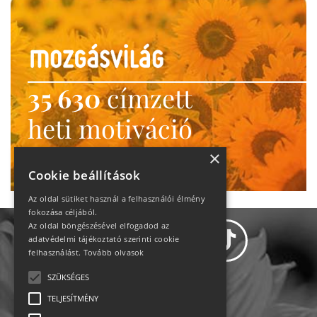
35 630
címzett
heti motiváció
Ne maradj le!
×
Cookie beállítások
Az oldal sütiket használ a felhasználói élmény
fokozása céljából.
Az oldal böngészésével elfogadod az
adatvédelmi tájékoztató szerinti cookie
felhasználást.
Tovább olvasok
SZÜKSÉGES
Adatvédelem
TELJESÍTMÉNY