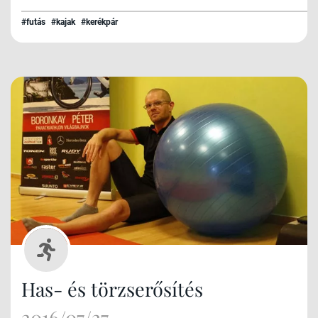
#futás
#kajak
#kerékpár
Has- és törzserősítés
2016/07/27