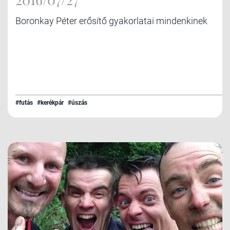
Boronkay Péter erősítő gyakorlatai mindenkinek
#futás
#kerékpár
#úszás