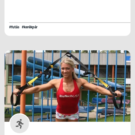
#futás
#kerékpár