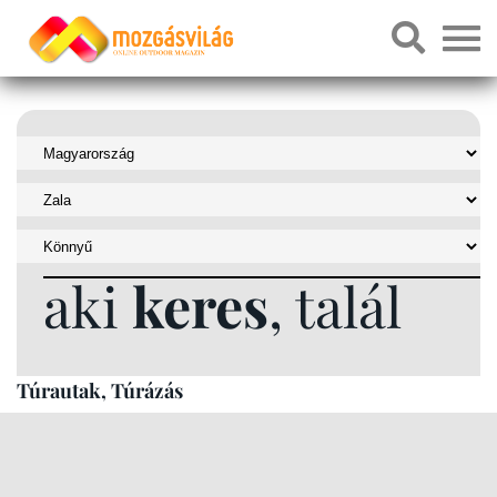
aki
keres
, talál
Túrautak, Túrázás