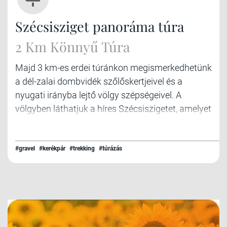
Szécsisziget panoráma túra
2 Km Könnyű Túra
Majd 3 km-es erdei túránkon megismerkedhetünk
a dél-zalai dombvidék szőlőskertjeivel és a
nyugati irányba lejtő völgy szépségeivel. A
völgyben láthatjuk a híres Szécsiszigetet, amelyet
túránk végén érdemes meglátogatni.
#gravel
#kerékpár
#trekking
#túrázás