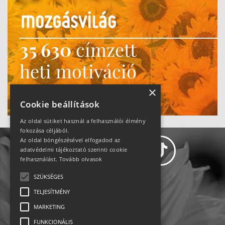
35 630
címzett
heti motiváció
Ne maradj le!
×
Cookie beállítások
Az oldal sütiket használ a felhasználói élmény
fokozása céljából.
Az oldal böngészésével elfogadod az
adatvédelmi tájékoztató szerinti cookie
felhasználást.
Tovább olvasok
SZÜKSÉGES
Adatvédelem
TELJESÍTMÉNY
MARKETING
Állásajánlatok
FUNKCIONÁLIS