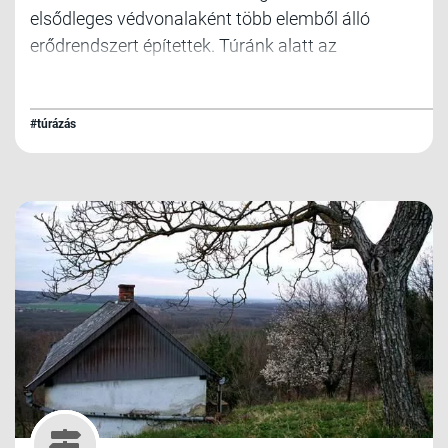
elsődleges védvonalaként több elemből álló
erődrendszert építettek. Túránk alatt az
erődrendszer több elemét is meg tudjuk tekinteni.
#túrázás